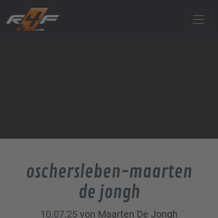
oschersleben-maarten
de jongh
10.07.25
von Maarten De Jongh