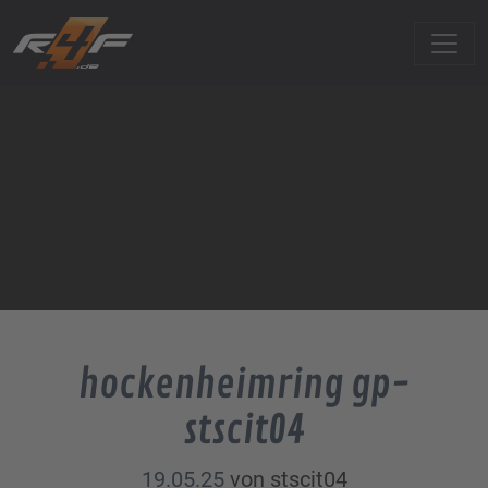
hockenheimring gp-
stscit04
19.05.25
von stscit04