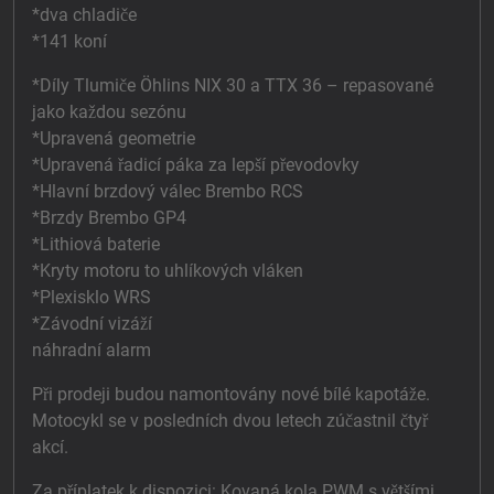
*dva chladiče
*141 koní
*Díly Tlumiče Öhlins NIX 30 a TTX 36 – repasované
jako každou sezónu
*Upravená geometrie
*Upravená řadicí páka za lepší převodovky
*Hlavní brzdový válec Brembo RCS
*Brzdy Brembo GP4
*Lithiová baterie
*Kryty motoru to uhlíkových vláken
*Plexisklo WRS
*Závodní vizáží
náhradní alarm
Při prodeji budou namontovány nové bílé kapotáže.
Motocykl se v posledních dvou letech zúčastnil čtyř
akcí.
Za příplatek k dispozici: Kovaná kola PWM s většími