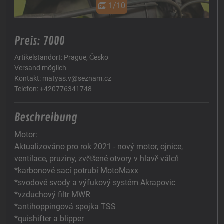
1/10
Preis: 7000
Artikelstandort: Prague, Česko
Versand möglich
Kontakt: matyas.v@seznam.cz
Telefon:
+420776341748
Beschreibung
Motor:
Aktualizováno pro rok 2021 - nový motor, ojnice,
ventilace, pruziny, zvětšené otvory v hlavě válců
*karbonové sací potrubí MotoMaxx
*svodové svody a výfukový systém Akrapovic
*vzduchový filtr MWR
*antihoppingová spojka TSS
*quishifter a blipper