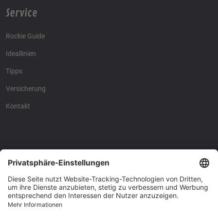
Service
Rockie Guide
Ideallinien
Tipps
Versicherung
Kontakt
Racing4fun - Alles über
Racing4fun - Alles über
Motorrad Renntraining
Motorrad Renntraining