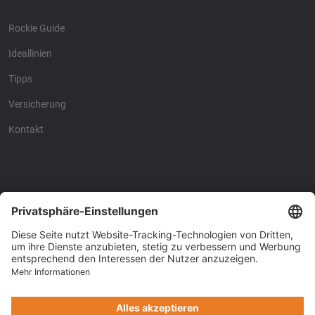
Rockie Guide
Ideallinien
Tipps
Versicherung
Kontakt
Racing4fun - Alles über
Racing4fun - Alles über
Motorrad Renntraining
Motorrad Renntraining
Copyright © Racing4Fun 2024
Impressum
-
Datenschutz
-