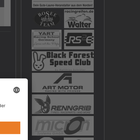
.
ive…