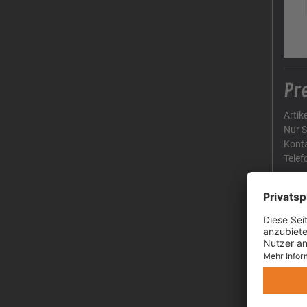
Pre
Artik
Nur S
Kont
Telef
Be
Hallo
auf 
Tran
Max.