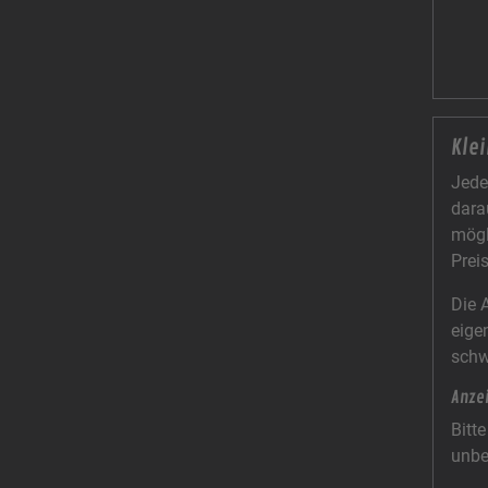
Kle
Jede
dara
mögl
Prei
Die 
eige
schw
Anze
Bitt
unbe