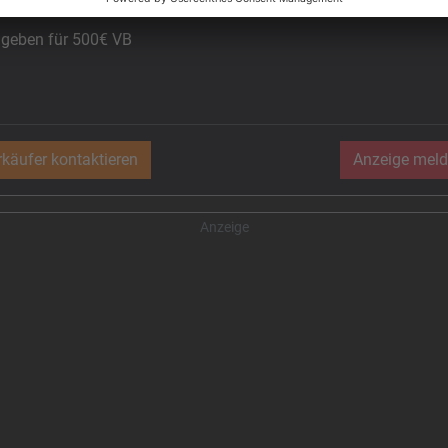
geben für 500€ VB
rkäufer kontaktieren
Anzeige meld
Anzeige