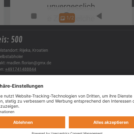
1/2
is: 500
elstandort: Rijeka, Kroatien
elbstabholer
akt: madlen.florian@gmx.de
on:
+491741488844
schreibung
 ihr Racer,
Grund von Krankheit , kann ich diesen Termin nicht wahrnehmen 
sponder + Rennen inclusive und Fotos /Videoaufnahmen inclus
 100 Teilnehmer