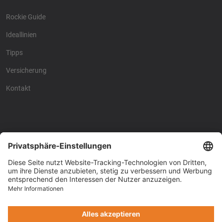
Rockie Guide
Ideallinien
Tipps
Versicherung
Kontakt
Racing4fun - Alles über
Racing4fun - Alles über
Motorrad Renntraining
Motorrad Renntraining
Copyright © Racing4Fun 2024
Impressum
-
Datenschutz
-