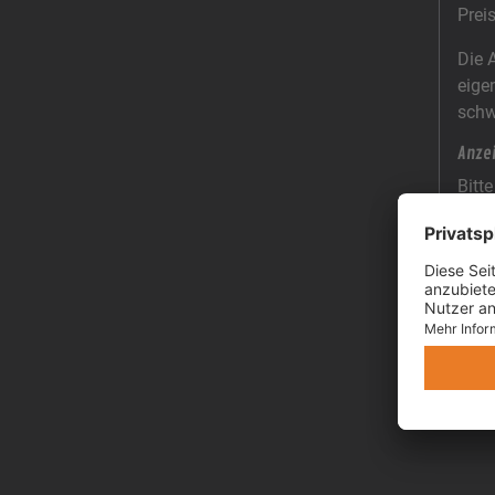
Prei
Die 
eige
schw
Anze
Bitt
unbe
Neu 