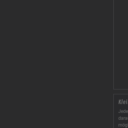
Kle
Jede
dara
mögl