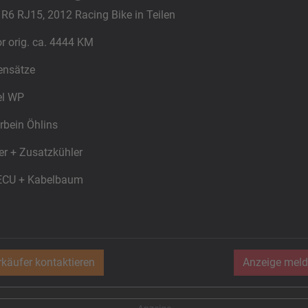
R6 RJ15, 2012 Racing Bike in Teilen
r orig. ca. 4444 KM
ensätze
el WP
rbein Öhlins
er + Zusatzkühler
ECU + Kabelbaum
.
rkäufer kontaktieren
Anzeige meld