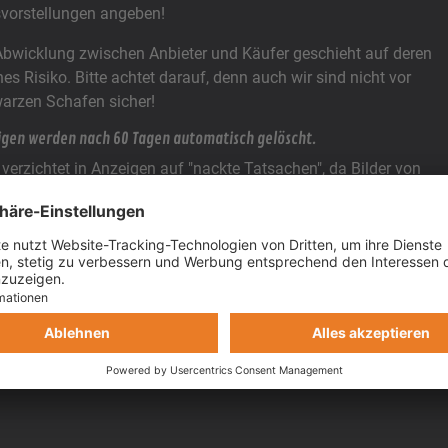
svorstellungen angeben!
Abwicklung zwischen Anbieter und Käufer geschieht auf deren
nes Risiko. Bitte achtet darauf, denn auch wir sind nicht vor
arzen Schafen sicher!
igen werden nach 60 Tagen automatisch gelöscht.
e verzichtet in Anzeigen auf "nackte Tatsachen", da Bilder von
kleideten Damen oder Herren kommentarlos gelöscht werden.
hier?
Jetzt kostenlos anmelden