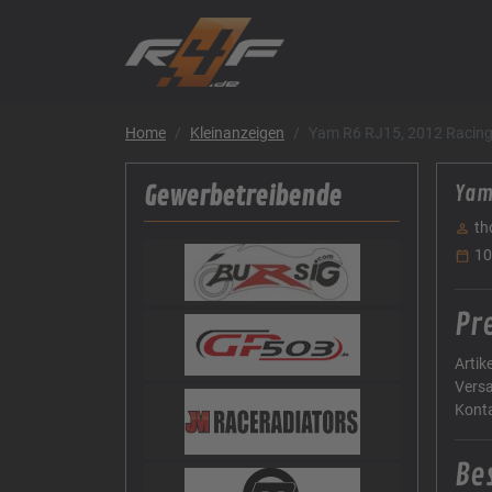
Home
Kleinanzeigen
Yam R6 RJ15, 2012 Racing B
Gewerbetreibende
Yam 
th
10
Pre
Artik
Vers
Kont
Be