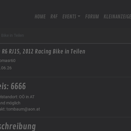
HOME
R4F
EVENTS
FORUM
KLEINANZEIG
ike in Teilen
R6 RJ15, 2012 Racing Bike in Teilen
omasr60
.06.26
is: 6666
elstandort: OÖ in AT
and möglich
akt: tombaum@aon.at
schreibung