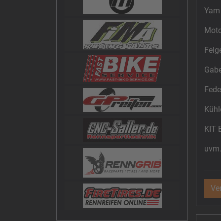
Yam 
Moto
Felg
Gab
Fede
Kühl
KIT 
uvm
Ve