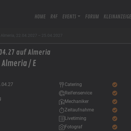
HOME
R4F
EVENTS
FORUM
KLEINANZEIG
, Almeria, 22.04.2027 – 25.04.2027
04.27 auf Almeria
Almeria / E
5.04.27
Catering
Reifenservice
g
Mechaniker
Zeitaufnahme
Livetiming
Fotograf