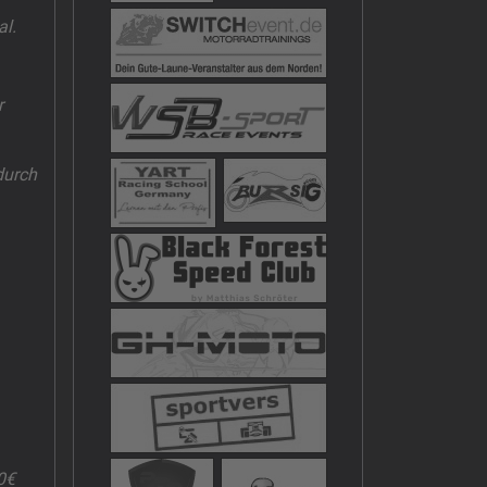
al.
r
durch
0€