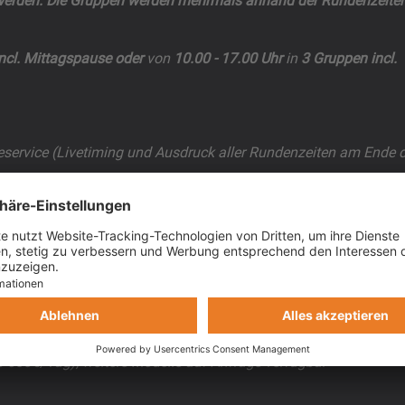
werden. Die Gruppen werden mehrmals anhand der Rundenzeite
ncl. Mittagspause oder
von
10.00 - 17.00 Uhr
in
3 Gruppen incl.
eservice (Livetiming und Ausdruck aller Rundenzeiten am Ende 
itnahme
mit Livetiming, Gruppenneueinteilung, Trainings- und
ceresults.de
rilia RS 660 (ab 300€/Tag), KTM 990 RC-R (ab 400€/Tag), BMW 
600€/Tag), weitere Modelle auf Anfrage verfügbar