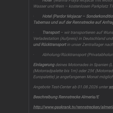
·
Hotel
(Marina Playa Mojacar mit Motorr
Wasser und Wein – kostenlosen Parkplatz Ti
·
Hotel
(Pardor Mojacar – Sonderkonditio
Tabernas und auf der Rennstrecke auf Anfra
·
Transport
– wir transportieren auf Wun
Verladestation (Aufpreis) in Deutschland und
und Rücktransport
in unser Zentrallager nac
·
Abholung/Rücktransport (Privatabholu
Einlagerung
deines Motorrades in Spanien (La
(Motorradpalette bis 1m) oder 25€ (Motorrad
Europalette) je angefangenen Monat möglich!
Angebote Test-Center ab 01.08.2026 unter
ww
Beschreibung Rennstrecke Almeria/E
http://www.gaskrank.tv/rennstrecken/almeri