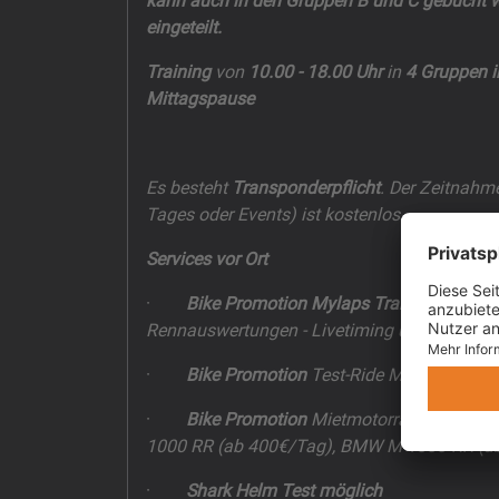
kann auch in den Gruppen B und C gebucht 
eingeteilt.
Training
von
10.00 - 18.00 Uhr
in
4 Gruppen i
Mittagspause
Es besteht
Transponderpflicht
. Der Zeitnahm
Tages oder Events) ist kostenlos.
Services vor Ort
·
Bike Promotion Mylaps Transponderze
Rennauswertungen - Livetiming unter www.ra
·
Bike Promotion
Test-Ride Motorräder
·
Bike Promotion
Mietmotorräder z.B. Ap
1000 RR (ab 400€/Tag), BMW M 1000 RR (ab 
·
Shark Helm
Test möglich