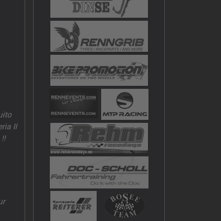
uito
ia II
!!
ur