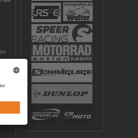
n neu
des
S