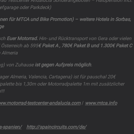
ad Testcenter Andalucia Sonderangeboten – Halbpension incl.
efgarage oder Parkdeck)
nen für MTCA und Bike Promotion) – weitere Hotels in Sorbas,
ge
sch
Euer Motorrad.
Hin- und Rücktransport von Gera oder vielen
 Österreich ab
595
€
Paket A
, 780€
Paket B
und 1.300€
Paket C 
h Almeria
ng) von Zuhause
ist gegen Aufpreis möglich
.
ger Almeria, Valencia, Cartagena) ist für pauschal 20€
palette bis 1,30m oder Motorradpalette 1m mit zusätzlicher
!!
w.motorrad-testcenter-andalucia.com
/
www.mtca.info
a-spanien/
http://spaincircuits.com/de/