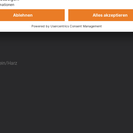
l Fahrpraxis für direktes Umsetzen der Lerninhalte.
amps und unsere Motorradtouren. Zur Vorbereitung auf TrackDay
en wir die Teilnahme an einem Kurven.Camp.
ein/Harz