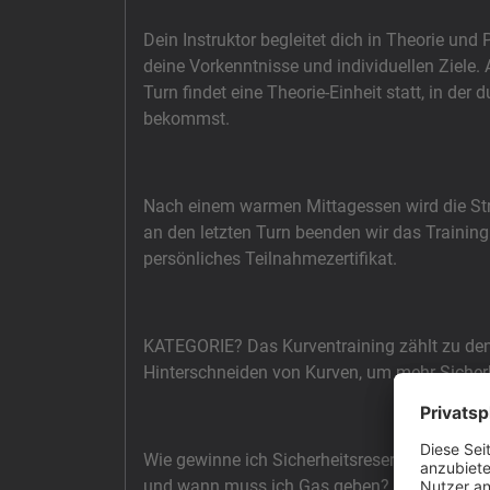
Dein Instruktor begleitet dich in Theorie un
deine Vorkenntnisse und individuellen Ziele.
Turn findet eine Theorie-Einheit statt, in der
bekommst.
Nach einem warmen Mittagessen wird die S
an den letzten Turn beenden wir das Trainin
persönliches Teilnahmezertifikat.
KATEGORIE? Das Kurventraining zählt zu den
Hinterschneiden von Kurven, um mehr Sicherh
Wie gewinne ich Sicherheitsreserven? Was, w
und wann muss ich Gas geben? Wir sprechen ü