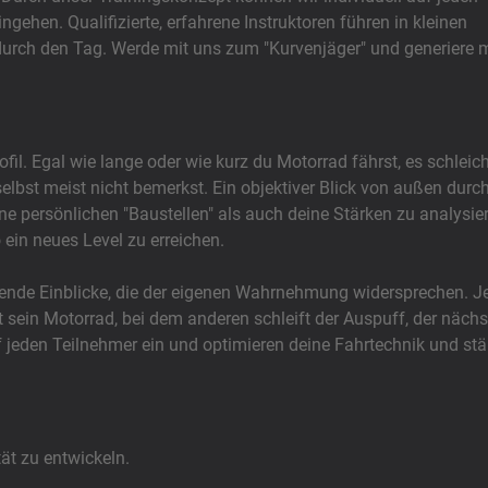
ngehen. Qualifizierte, erfahrene Instruktoren führen in kleinen
durch den Tag. Werde mit uns zum "Kurvenjäger" und generiere 
il. Egal wie lange oder wie kurz du Motorrad fährst, es schleic
lbst meist nicht bemerkst. Ein objektiver Blick von außen durc
eine persönlichen "Baustellen" als auch deine Stärken zu analysie
 ein neues Level zu erreichen.
hende Einblicke, die der eigenen Wahrnehmung widersprechen. J
t sein Motorrad, bei dem anderen schleift der Auspuff, der nächst
auf jeden Teilnehmer ein und optimieren deine Fahrtechnik und st
ät zu entwickeln.