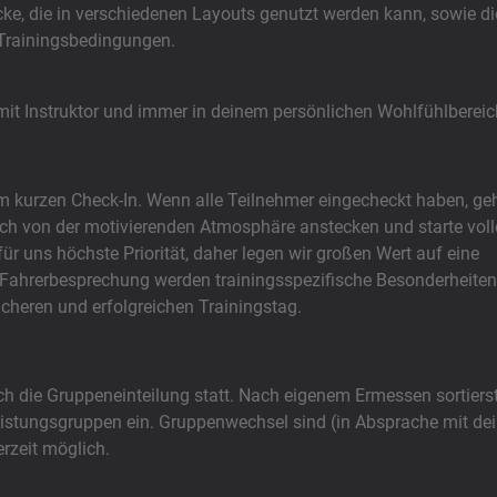
cke, die in verschiedenen Layouts genutzt werden kann, sowie di
 Trainingsbedingungen.
 mit Instruktor und immer in deinem persönlichen Wohlfühlberei
 kurzen Check-In. Wenn alle Teilnehmer eingecheckt haben, geh
ich von der motivierenden Atmosphäre anstecken und starte voll
für uns höchste Priorität, daher legen wir großen Wert auf eine
r Fahrerbesprechung werden trainingsspezifische Besonderheiten
sicheren und erfolgreichen Trainingstag.
h die Gruppeneinteilung statt. Nach eigenem Ermessen sortiers
Leistungsgruppen ein. Gruppenwechsel sind (in Absprache mit d
erzeit möglich.