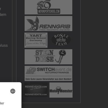
r
edem
hluss
ig
les