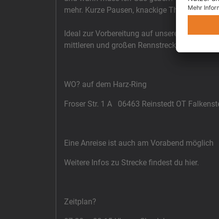
mehr. Kurze Pausen, knackige Theorie und vie
Ideal zur Vorbereitung auf unsere Kurven.C
mittleren und großen Rennstrecken empfehl
WO? auf dem Harz-Ring
Froser Str. 1 A 06463 Reinstedt OT Falkenst
Eine Anreise ist auch am Vorabend möglich
Weitere Infos zu Strecke findest du hier.
Zeitplan?