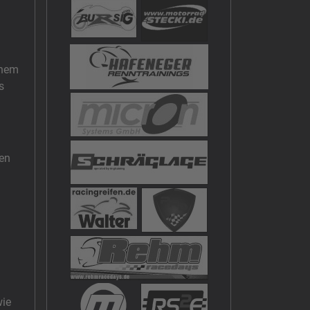
inem
s
ben
wie