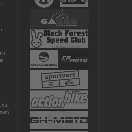
e
ch.
t's
er
t du
einem