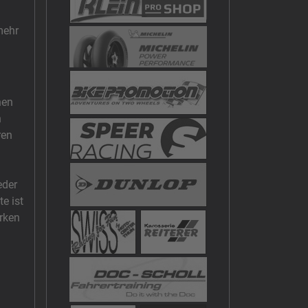
mehr
hen
h
ren
eder
e ist
ärken