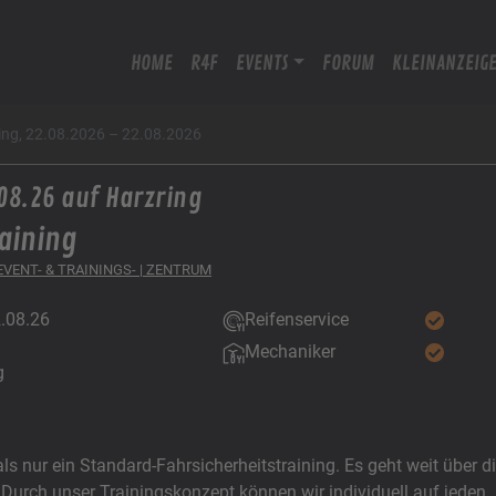
HOME
R4F
EVENTS
FORUM
KLEINANZEIG
ring, 22.08.2026 – 22.08.2026
08.26 auf Harzring
aining
 EVENT- & TRAININGS- | ZENTRUM
2.08.26
Reifenservice
Mechaniker
g
s nur ein Standard-Fahrsicherheitstraining. Es geht weit über d
. Durch unser Trainingskonzept können wir individuell auf jeden