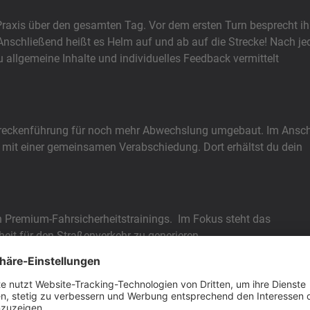
d Praxis über den gesamten Tag. Vor dem ersten Turn besprecht ih
 Anschließend heißt es Helm auf und ab auf die Strecke! Nach j
 du allgemeine Inhalte und individuelles Feedback vermittelt
treckenführung für noch mehr Abwechslung umgebaut. Im Ansc
g mit einer gemeinsamen Verabschiedung. Dort erhältst du dein
 Premium-Fahrsicherheitstrainings. Im Fokus steht das
eit für den Straßenverkehr zu generieren.
enn der Gegenverkehr die Kurve schneidet? Wie bremse ich richt
ber Fahrphysik, Fahrtechnik, Sitzposition, Lenkimpuls und vie