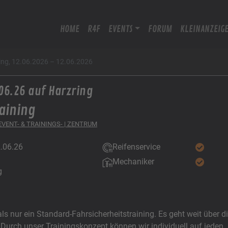
HOME
R4F
EVENTS
FORUM
KLEINANZEIG
ring, 12.06.2026 – 12.06.2026
06.26 auf Harzring
aining
 EVENT- & TRAININGS- | ZENTRUM
2.06.26
Reifenservice
Mechaniker
g
s nur ein Standard-Fahrsicherheitstraining. Es geht weit über d
. Durch unser Trainingskonzept können wir individuell auf jeden