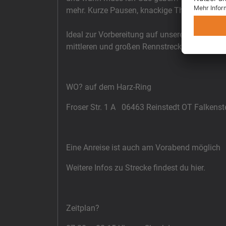
mehr. Kurze Pausen, knackige Theorie und vie
Ideal zur Vorbereitung auf unsere Kurven.C
mittleren und großen Rennstrecken empfehl
WO? auf dem Harz-Ring
Froser Str. 1 A 06463 Reinstedt OT Falkenst
Eine Anreise ist auch am Vorabend möglich
Weitere Infos zu Strecke findest du hier.
Zeitplan?