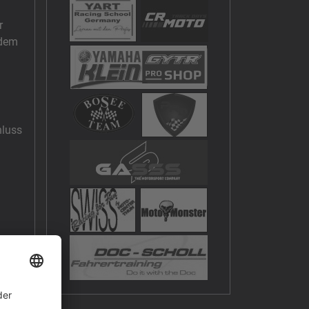
r
edem
hluss
ig
les