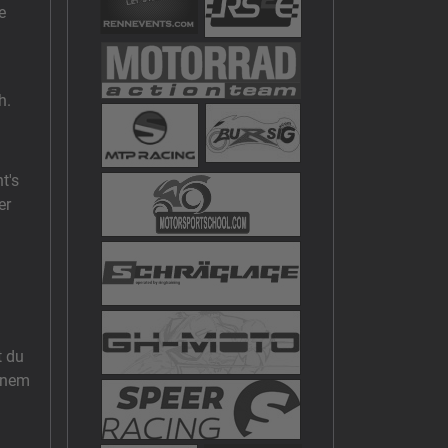
e
ch.
t's
er
t du
einem