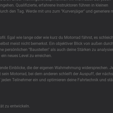
ngehen. Qualifizierte, erfahrene Instruktoren führen in kleinen
durch den Tag. Werde mit uns zum "Kurvenjäger" und generiere 
il. Egal wie lange oder wie kurz du Motorrad fährst, es schleic
lbst meist nicht bemerkst. Ein objektiver Blick von außen durc
eine persönlichen "Baustellen" als auch deine Stärken zu analysie
 ein neues Level zu erreichen.
hende Einblicke, die der eigenen Wahrnehmung widersprechen. J
t sein Motorrad, bei dem anderen schleift der Auspuff, der nächst
auf jeden Teilnehmer ein und optimieren deine Fahrtechnik und st
ät zu entwickeln.