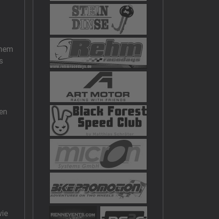
inem
s
ben
wie