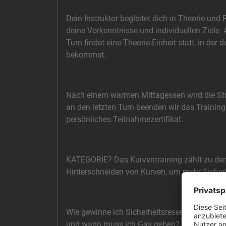
Dein Instruktor begleitet dich in Theorie un
deine Vorkenntnisse und individuellen Ziele.
Turn findet eine Theorie-Einheit statt, in der
bekommst.
Nach einem warmen Mittagessen wird die S
an den letzten Turn beenden wir das Trainin
persönliches Teilnahmezertifikat.
KATEGORIE? Das Kurventraining zählt zu den
Hinterschneiden von Kurven, um mehr Sicherh
Wie gewinne ich Sicherheitsreserven? Was, w
und wann muss ich Gas geben? Wir sprechen ü