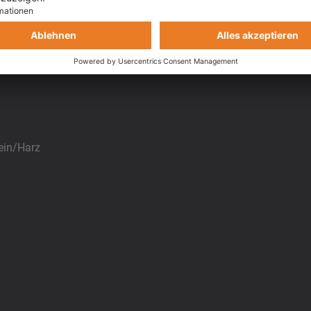
l Fahrpraxis für direktes Umsetzen der Lerninhalte.
amps und unsere Motorradtouren. Zur Vorbereitung auf TrackDay
en wir die Teilnahme an einem Kurven.Camp.
ein/Harz