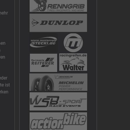
mehr
hen
h
ren
eder
e ist
ärken