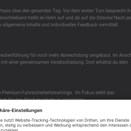
d Praxis über den gesamten Tag. Vor dem ersten Turn besprecht ih
 Anschließend heißt es Helm auf und ab auf die Strecke! Nach j
 du allgemeine Inhalte und individuelles Feedback vermittelt
treckenführung für noch mehr Abwechslung umgebaut. Im Ansc
g mit einer gemeinsamen Verabschiedung. Dort erhältst du dein
 Premium-Fahrsicherheitstrainings. Im Fokus steht das
eit für den Straßenverkehr zu generieren.
enn der Gegenverkehr die Kurve schneidet? Wie bremse ich richt
ber Fahrphysik, Fahrtechnik, Sitzposition, Lenkimpuls und vie