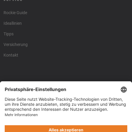
Rockie Guide
Ideallinien
Tipps
Versicherung
Kontakt
Racing4fun - Alles über
Racing4fun - Alles über
Motorrad Renntraining
Motorrad Renntraining
Copyright © Racing4Fun 2024
Impressum
-
Datenschutz
-