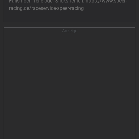
Falls noch Teile oder Slicks fehlen: https://www.speer-
racing.de/raceservice-speer-racing
Anzeige