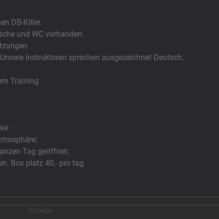
nen DB-Killer.
sche und WC vorhanden.
itzungen
 Unsere Instruktoren sprechen ausgezeichnet Deutsch.
em Training
cke
tmosphäre;
anzen Tag geöffnet;
 Box platz 40,- pro tag.
Anzeige