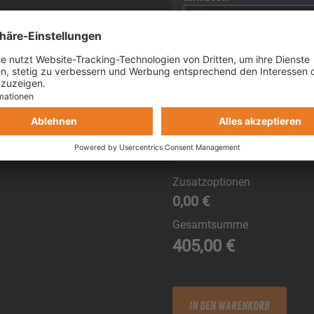
Millisekunden
*
Bestzeit in Aufzünder
Zusatzoptionen
0,00 €
Gesamtsumme
405,00
€
l'Anneau du Rhin III + lIII 
IN DEN WARENKORB