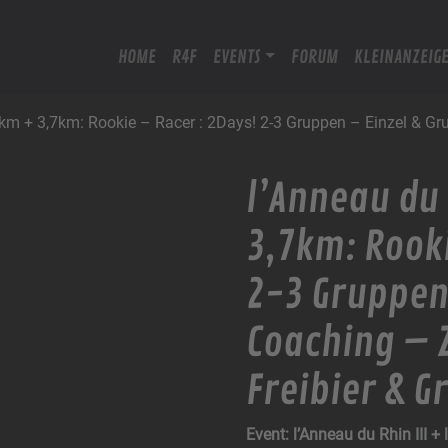
HOME
R4F
EVENTS
FORUM
KLEINANZEIG
 2,9km + 3,7km: Rookie – Racer : 2Days! 2-3 Gruppen – Einzel & 
l’Anneau du R
3,7km: Rooki
2-3 Gruppen
Coaching – 
Freibier & Gr
Event: l’Anneau du Rhin III +