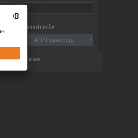
Rennstrecke
*
 DB veröffentlichen
2,9km + 3,7km: Rookie – Racer : 2Days! 2-3 Gruppen – Einzel & G