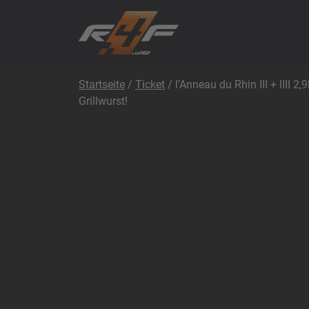
Startseite
/
Ticket
/ l’Anneau du Rhin III + lIII
Grillwurst!