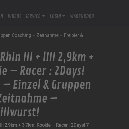
EN
VIDEOS
SERVICE
LOGIN
WARENKORB
Gruppen Coaching – Zeitnahme – Freibier &
hin III + lIII 2,9km +
e – Racer : 2Days!
 – Einzel & Gruppen
Zeitnahme –
illwurst!
 lIII 2,9km + 3,7km: Rookie – Racer : 2Days! 7