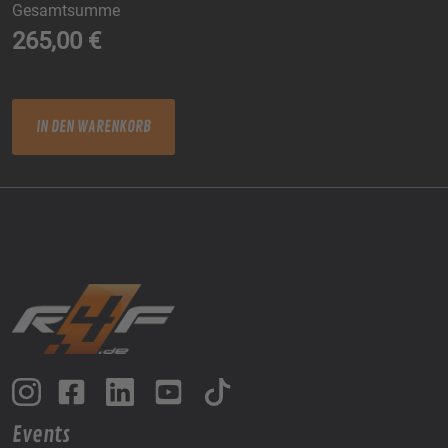
Gesamtsumme
265,00
€
BoSee Team, RaceCamp, AdR-3.0 Menge
IN DEN WARENKORB
Events