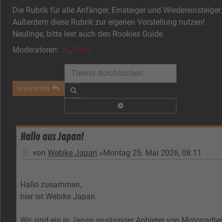
Die Rubrik für alle Anfänger, Einsteiger und Wiedereinsteiger.
Außerdem diese Rubrik zur eigenen Vorstellung nutzen!
Neulinge, bitte lest auch den Rookies Guide.
Moderatoren:
as
,
Chris
Antworten
Suche
Erweiterte Suche
Hallo aus Japan!
Beitrag
von
Webike Japan
»
Montag 25. Mai 2026, 08:11
Hallo zusammen,
hier ist Webike Japan.
Wir sind ein in Japan ansässiger Anbieter von Motorradteile