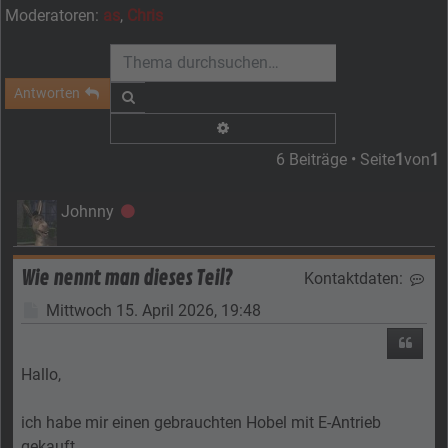
Moderatoren:
as
,
Chris
Antworten
Suche
Erweiterte Suche
6 Beiträge • Seite
1
von
1
Johnny
Offline
Wie nennt man dieses Teil?
Kontaktdaten:
Kon
Beitrag
Mittwoch 15. April 2026, 19:48
Zitier
Hallo,
ich habe mir einen gebrauchten Hobel mit E-Antrieb
gekauft.