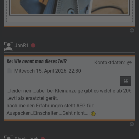
N
JanR1
Offline
Re: Wie nennt man dieses Teil?
Kontaktdaten:
Kon
Beitrag
Mittwoch 15. April 2026, 22:30
Zitier
...leider nein...aber bei Kleinanzeige gibt es welche ab 20€
..evtl als ersatzteilgerät.
nach meinen Erfahrungen steht AEG für:
Auspacken..Einschalten...Geht nicht....
N
Offline