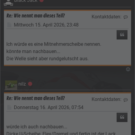
Black Jack
Re: Wie nennt man dieses Teil?
Kontaktdaten:
Kon
Beitrag
Mittwoch 15. April 2026, 23:48
Zitier
Ich würde es eine Mitnehmerscheibe nennen.
könnte man nachbauen...
Die Welle sieht aber rundgelutscht aus.
N
nilz
Offline
Re: Wie nennt man dieses Teil?
Kontaktdaten:
Kon
Beitrag
Donnerstag 16. April 2026, 07:54
Zitier
würde ich auch nachbauen...
Dicke U-Scheibe, Flex/Dremel und fertig ist der Lack...