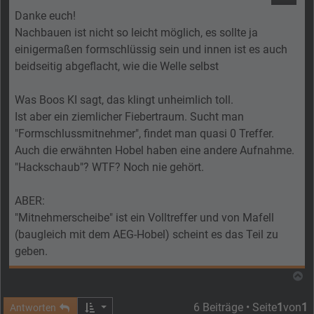
Danke euch!
Nachbauen ist nicht so leicht möglich, es sollte ja
einigermaßen formschlüssig sein und innen ist es auch
beidseitig abgeflacht, wie die Welle selbst
Was Boos KI sagt, das klingt unheimlich toll.
Ist aber ein ziemlicher Fiebertraum. Sucht man
"Formschlussmitnehmer", findet man quasi 0 Treffer.
Auch die erwähnten Hobel haben eine andere Aufnahme.
"Hackschaub"? WTF? Noch nie gehört.
ABER:
"Mitnehmerscheibe" ist ein Volltreffer und von Mafell
(baugleich mit dem AEG-Hobel) scheint es das Teil zu
geben.
N
6 Beiträge • Seite
1
von
1
Antworten