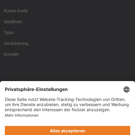
Rockie Guide
Ideallinien
Tipps
Versicherung
Kontakt
Racing4fun - Alles über
Racing4fun - Alles über
Motorrad Renntraining
Motorrad Renntraining
Copyright © Racing4Fun 2024
Impressum
-
Datenschutz
-