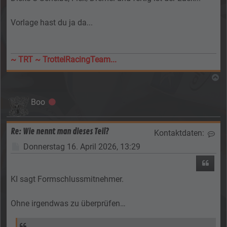
Vorlage hast du ja da...
~ TRT ~ TrottelRacingTeam...
N
Boo
Offline
Re: Wie nennt man dieses Teil?
Kontaktdaten:
Kon
Beitrag
Donnerstag 16. April 2026, 13:29
Zitier
KI sagt Formschlussmitnehmer.
Ohne irgendwas zu überprüfen…