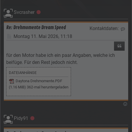
Svcrasher
Offline
Re: Drehmomente Dream Speed
Kontaktdaten:
Kon
Beitrag
Montag 11. Mai 2026, 11:18
Zitier
für den Motor habe ich ein paar Angaben, welche ich
beifüge. Für den Rest jedoch nicht.
DATEIANHÄNGE
Daytona Drehmomente.PDF
(1.16 MiB) 362-mal heruntergeladen
N
Pidy91
Offline