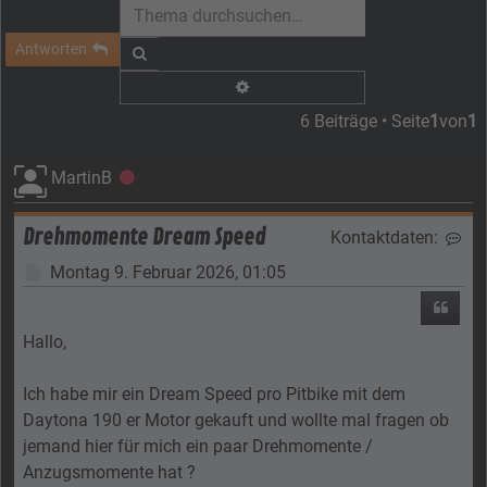
Antworten
Suche
Erweiterte Suche
6 Beiträge • Seite
1
von
1
MartinB
Offline
Drehmomente Dream Speed
Kontaktdaten:
Kon
Beitrag
Montag 9. Februar 2026, 01:05
Zitier
Hallo,
Ich habe mir ein Dream Speed pro Pitbike mit dem
Daytona 190 er Motor gekauft und wollte mal fragen ob
jemand hier für mich ein paar Drehmomente /
Anzugsmomente hat ?