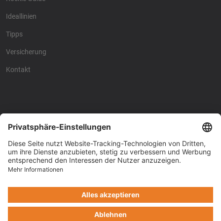
Ideallinien
Tipps
Versicherung
Kontakt
Racing4fun - Alles über
Racing4fun - Alles über
Motorrad Renntraining
Motorrad Renntraining
Copyright © Racing4Fun 2024
Impressum
-
Datenschutz
-
Cookie-Einstellungen