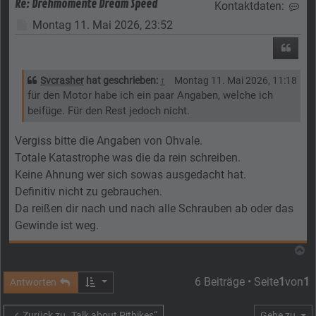
Re: Drehmomente Dream Speed
Kontaktdaten:
Kon
Beitrag
Montag 11. Mai 2026, 23:52
Zitier
Svcrasher
hat geschrieben:
↑
Montag 11. Mai 2026, 11:18
für den Motor habe ich ein paar Angaben, welche ich
beifüge. Für den Rest jedoch nicht.
Vergiss bitte die Angaben von Ohvale.
Totale Katastrophe was die da rein schreiben.
Keine Ahnung wer sich sowas ausgedacht hat.
Definitiv nicht zu gebrauchen.
Da reißen dir nach und nach alle Schrauben ab oder das
Gewinde ist weg.
N
6 Beiträge • Seite
1
von
1
Antworten
Zurück zu „Talk about Pitbikes“
Gehe zu