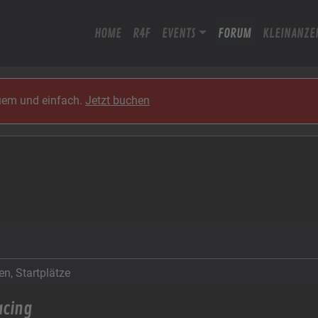
HOME
R4F
EVENTS
FORUM
KLEINANZE
quem und einfach.
Jetzt buchen
n, Startplätze
acing