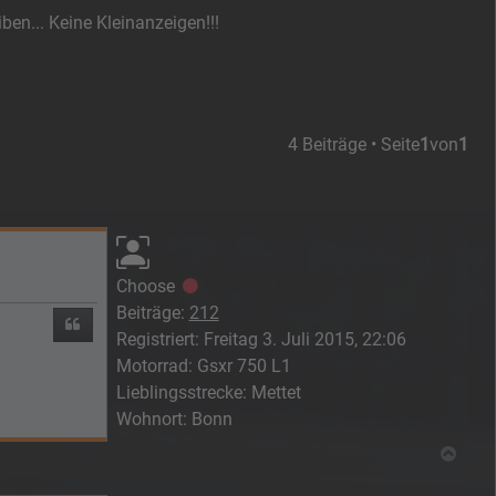
en... Keine Kleinanzeigen!!!
4 Beiträge • Seite
1
von
1
Choose
Offline
Beiträge:
212
Zitieren
Registriert:
Freitag 3. Juli 2015, 22:06
Motorrad:
Gsxr 750 L1
Lieblingsstrecke:
Mettet
Wohnort:
Bonn
Nach