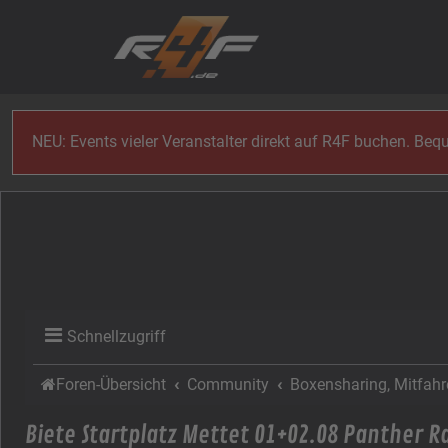
Zum Inhalt
NEU: Events vieler Veranstalter direkt auf R4F buchen. Be
Schnellzugriff
Foren-Übersicht
Community
Boxensharing, Mitfahre
Biete Startplatz Mettet 01+02.08 Panther R