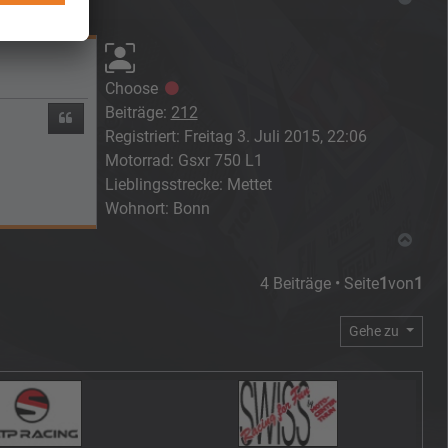
Choose
Offline
Beiträge:
212
Zitieren
Registriert:
Freitag 3. Juli 2015, 22:06
Motorrad:
Gsxr 750 L1
Lieblingsstrecke:
Mettet
Wohnort:
Bonn
Nach
4 Beiträge • Seite
1
von
1
Gehe zu