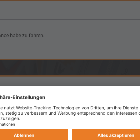
hance habe zu fahren.
t hat kann hier günstig fahren. Bei Interesse einfach PN oder Mai