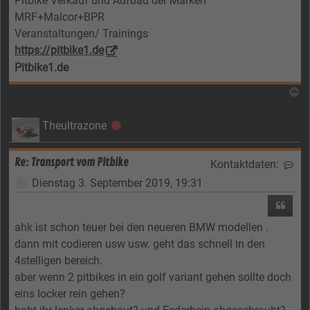
Pitbike Verkauf und Aufbau der Marken
MRF+Malcor+BPR
Veranstaltungen/ Trainings
https://pitbike1.de
Pitbike1.de
N
Theultrazone
Offline
Re: Transport vom Pitbike
Kontaktdaten:
Kon
Beitrag
Dienstag 3. September 2019, 19:31
Zitier
ahk ist schon teuer bei den neueren BMW modellen .
dann mit codieren usw usw. geht das schnell in den
4stelligen bereich.
aber wenn 2 pitbikes in ein golf variant gehen sollte doch
eins locker rein gehen?