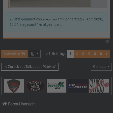
Zuletzt geändert von
am Donnerstag 9. April 2020,
arlecchino
19:04, insgesamt 1-mal geändert.
N
51 Beiträge
1
2
3
4
5
6
»
Antworten
Zurück zu „Talk about Pitbikes“
Gehe zu
Foren-Übersicht