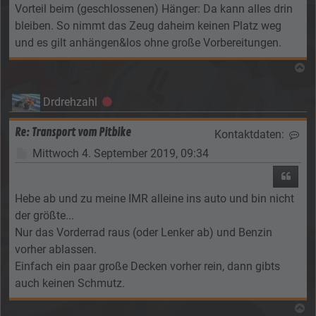
Vorteil beim (geschlossenen) Hänger: Da kann alles drin
bleiben. So nimmt das Zeug daheim keinen Platz weg
und es gilt anhängen&los ohne große Vorbereitungen.
N
Drdrehzahl
Offline
Re: Transport vom Pitbike
Kontaktdaten:
Kon
Beitrag
Mittwoch 4. September 2019, 09:34
Zitier
Hebe ab und zu meine IMR alleine ins auto und bin nicht
der größte...
Nur das Vorderrad raus (oder Lenker ab) und Benzin
vorher ablassen.
Einfach ein paar große Decken vorher rein, dann gibts
auch keinen Schmutz.
N