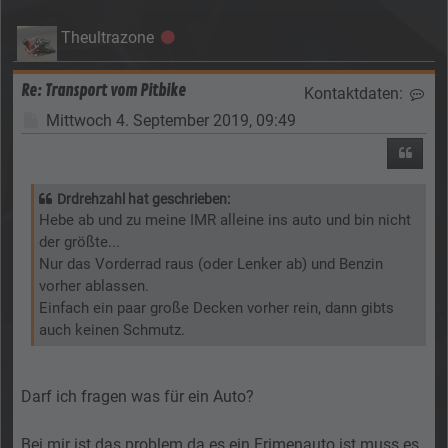
Theultrazone
Offline
Re: Transport vom Pitbike
Kontaktdaten:
Kon
Beitrag
Mittwoch 4. September 2019, 09:49
Zitier
Drdrehzahl hat geschrieben:
Hebe ab und zu meine IMR alleine ins auto und bin nicht
der größte...
Nur das Vorderrad raus (oder Lenker ab) und Benzin
vorher ablassen.
Einfach ein paar große Decken vorher rein, dann gibts
auch keinen Schmutz.
Darf ich fragen was für ein Auto?
Bei mir ist das problem da es ein Frimenauto ist muss es