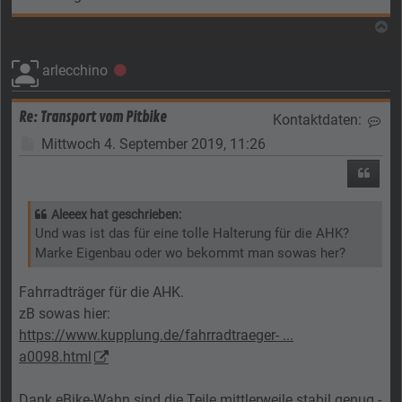
N
arlecchino
Offline
Re: Transport vom Pitbike
Kontaktdaten:
Kon
Beitrag
Mittwoch 4. September 2019, 11:26
Zitier
Aleeex hat geschrieben:
Und was ist das für eine tolle Halterung für die AHK?
Marke Eigenbau oder wo bekommt man sowas her?
Fahrradträger für die AHK.
zB sowas hier:
https://www.kupplung.de/fahrradtraeger- ...
a0098.html
Dank eBike-Wahn sind die Teile mittlerweile stabil genug -