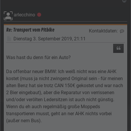
N
arlecchino
Offline
Re: Transport vom Pitbike
Kontaktdaten:
Kon
Beitrag
Dienstag 3. September 2019, 21:11
Zitier
Was hast du denn für ein Auto?
Da offenbar neuer BMW: Ich weiß nicht was eine AHK
kostet (muss ja nicht zwingend Original sein - für meinen
alten Benz hat sie trotz CAN 150€ gekostet und war nach
2 Bier eingebaut), aber die Reparatur von verrissenen
und/oder verölten Ledersitzen ist auch nicht günstig.
Wenn du eh auch regelmäßig große Moppeds
transportieren musst, geht an ner AHK nichts vorbei
(außer nem Bus).