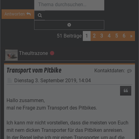
Antworten
Suche
Erweiterte Suche
51 Beiträge
1
2
3
4
5
6
»
Theultrazone
Offline
Transport vom Pitbike
Kontaktdaten:
Kon
Beitrag
Dienstag 3. September 2019, 14:04
Zitier
Hallo zusammen,
mal ne Frage zum Transport des Pitbikes.
Ich kann mir nicht vorstellen, dass die meisten von Euch
mit nem dicken Transporter für das Pitbiken anreisen.
In der Regel leihe ich mir einen Transporter, um auf die