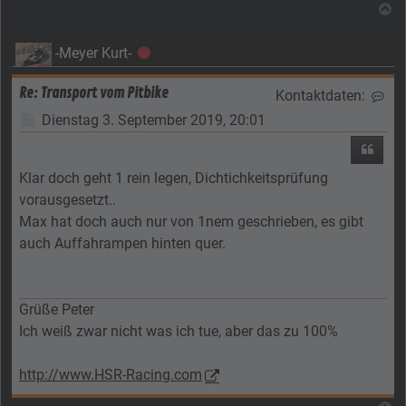
N
-Meyer Kurt-
Offline
Re: Transport vom Pitbike
Kontaktdaten:
Kon
Beitrag
Dienstag 3. September 2019, 20:01
Zitier
Klar doch geht 1 rein legen, Dichtichkeitsprüfung
vorausgesetzt..
Max hat doch auch nur von 1nem geschrieben, es gibt
auch Auffahrampen hinten quer.
Grüße Peter
Ich weiß zwar nicht was ich tue, aber das zu 100%
http://www.HSR-Racing.com