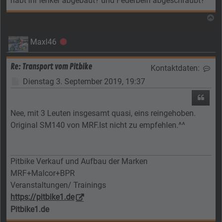
habt ihr lenker abgebaut? und Federbein abgeschraubt?
N
Maxl46
Offline
Re: Transport vom Pitbike
Kontaktdaten:
Kon
Beitrag
Dienstag 3. September 2019, 19:37
Zitier
Nee, mit 3 Leuten insgesamt quasi, eins reingehoben.
Original SM140 von MRF.Ist nicht zu empfehlen.^^
Pitbike Verkauf und Aufbau der Marken
MRF+Malcor+BPR
Veranstaltungen/ Trainings
https://pitbike1.de
Pitbike1.de