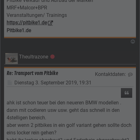
Pitbike Verkauf und Aufbau der Marken
MRF+Malcor+BPR
Veranstaltungen/ Trainings
https://pitbike1.de
Pitbike1.de
N
Theultrazone
Offline
Re: Transport vom Pitbike
Kontaktdaten:
Kon
Beitrag
Dienstag 3. September 2019, 19:31
Zitier
ahk ist schon teuer bei den neueren BMW modellen .
dann mit codieren usw usw. geht das schnell in den
4stelligen bereich.
aber wenn 2 pitbikes in ein golf variant gehen sollte doch
eins locker rein gehen?