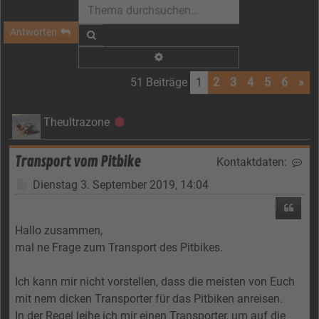
Antworten
Suche
Erweiterte Suche
51 Beiträge
1
2
3
4
5
6
»
Theultrazone
Offline
Transport vom Pitbike
Kontaktdaten:
Kon
Beitrag
Dienstag 3. September 2019, 14:04
Zitier
Hallo zusammen,
mal ne Frage zum Transport des Pitbikes.
Ich kann mir nicht vorstellen, dass die meisten von Euch
mit nem dicken Transporter für das Pitbiken anreisen.
In der Regel leihe ich mir einen Transporter, um auf die