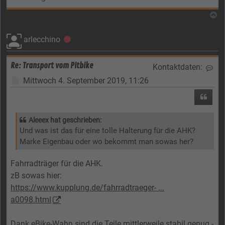
N
arlecchino
Offline
Re: Transport vom Pitbike
Kontaktdaten:
Kon
Beitrag
Mittwoch 4. September 2019, 11:26
Zitier
Aleeex hat geschrieben:
Und was ist das für eine tolle Halterung für die AHK?
Marke Eigenbau oder wo bekommt man sowas her?
Fahrradträger für die AHK.
zB sowas hier:
https://www.kupplung.de/fahrradtraeger- ...
a0098.html
Dank eBike-Wahn sind die Teile mittlerweile stabil genug -