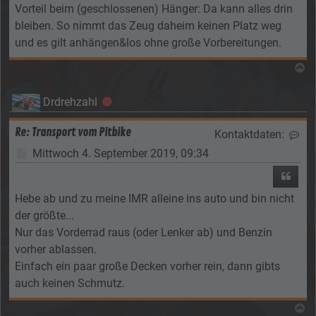
Vorteil beim (geschlossenen) Hänger: Da kann alles drin
bleiben. So nimmt das Zeug daheim keinen Platz weg
und es gilt anhängen&los ohne große Vorbereitungen.
N
Drdrehzahl
Offline
Re: Transport vom Pitbike
Kontaktdaten:
Kon
Beitrag
Mittwoch 4. September 2019, 09:34
Zitier
Hebe ab und zu meine IMR alleine ins auto und bin nicht
der größte...
Nur das Vorderrad raus (oder Lenker ab) und Benzin
vorher ablassen.
Einfach ein paar große Decken vorher rein, dann gibts
auch keinen Schmutz.
N