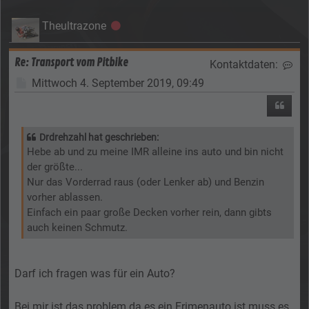
Theultrazone
Offline
Re: Transport vom Pitbike
Kontaktdaten:
Kon
Beitrag
Mittwoch 4. September 2019, 09:49
Zitier
Drdrehzahl hat geschrieben:
Hebe ab und zu meine IMR alleine ins auto und bin nicht
der größte...
Nur das Vorderrad raus (oder Lenker ab) und Benzin
vorher ablassen.
Einfach ein paar große Decken vorher rein, dann gibts
auch keinen Schmutz.
Darf ich fragen was für ein Auto?
Bei mir ist das problem da es ein Frimenauto ist muss es