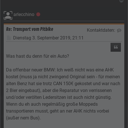
N
arlecchino
Offline
Re: Transport vom Pitbike
Kontaktdaten:
Kon
Beitrag
Dienstag 3. September 2019, 21:11
Zitier
Was hast du denn für ein Auto?
Da offenbar neuer BMW: Ich weiß nicht was eine AHK
kostet (muss ja nicht zwingend Original sein - für meinen
alten Benz hat sie trotz CAN 150€ gekostet und war nach
2 Bier eingebaut), aber die Reparatur von verrissenen
und/oder verölten Ledersitzen ist auch nicht günstig.
Wenn du eh auch regelmäßig große Moppeds
transportieren musst, geht an ner AHK nichts vorbei
(außer nem Bus).