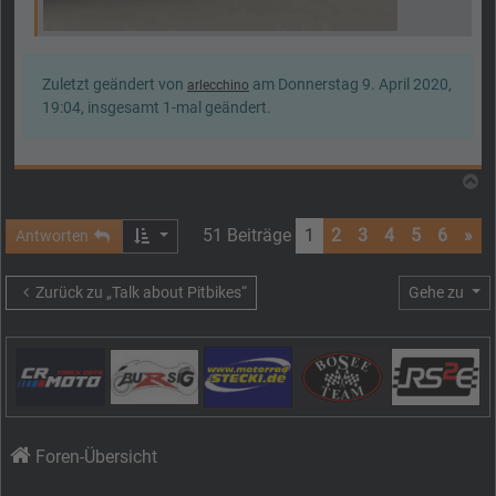
Zuletzt geändert von
am Donnerstag 9. April 2020,
arlecchino
19:04, insgesamt 1-mal geändert.
N
51 Beiträge
1
2
3
4
5
6
»
Antworten
Zurück zu „Talk about Pitbikes“
Gehe zu
Foren-Übersicht