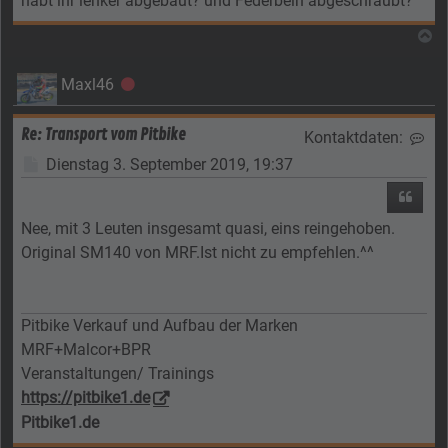
habt ihr lenker abgebaut? und Federbein abgeschraubt?
N
Maxl46
Offline
Re: Transport vom Pitbike
Kontaktdaten:
Kon
Beitrag
Dienstag 3. September 2019, 19:37
Zitier
Nee, mit 3 Leuten insgesamt quasi, eins reingehoben.
Original SM140 von MRF.Ist nicht zu empfehlen.^^
Pitbike Verkauf und Aufbau der Marken
MRF+Malcor+BPR
Veranstaltungen/ Trainings
https://pitbike1.de
Pitbike1.de