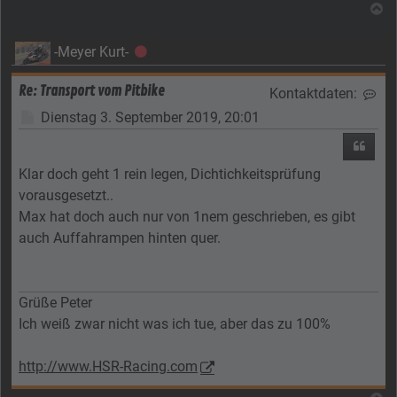
N
-Meyer Kurt-
Offline
Re: Transport vom Pitbike
Kontaktdaten:
Kon
Beitrag
Dienstag 3. September 2019, 20:01
Zitier
Klar doch geht 1 rein legen, Dichtichkeitsprüfung
vorausgesetzt..
Max hat doch auch nur von 1nem geschrieben, es gibt
auch Auffahrampen hinten quer.
Grüße Peter
Ich weiß zwar nicht was ich tue, aber das zu 100%
http://www.HSR-Racing.com