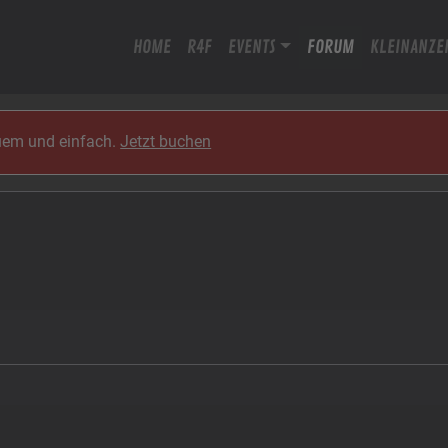
HOME
R4F
EVENTS
FORUM
KLEINANZE
quem und einfach.
Jetzt buchen