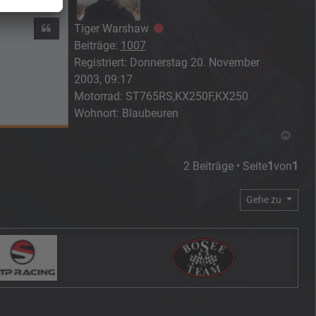
Zitieren
Tiger Warshaw
Offline
Beiträge:
1007
Registriert:
Donnerstag 20. November
2003, 09:17
Motorrad:
ST765RS,KX250F,KX250
Wohnort:
Blaubeuren
Nach
2 Beiträge • Seite
1
von
1
Gehe zu