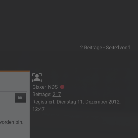
2 Beiträge • Seite
1
von
1
Gixxer_NDS
Offline
Beiträge:
217
Zitieren
Registriert:
Dienstag 11. Dezember 2012,
12:47
worden bin.