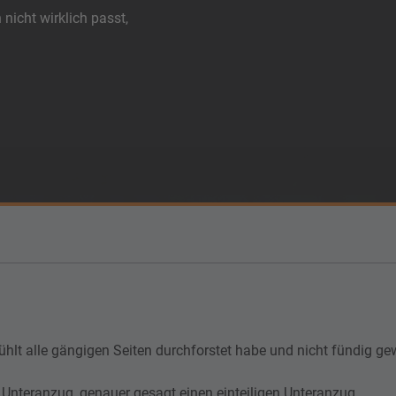
icht wirklich passt,
hlt alle gängigen Seiten durchforstet habe und nicht fündig ge
en Unteranzug, genauer gesagt einen einteiligen Unteranzug.