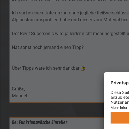
Ich suche einen Unteranzug ohne jegliche Reißverschlüsse,
Alpinestars ausprobiert habe und dieser vom Material her fr
Der Revit Supersonic wird ja leider nicht mehr hergestellt u
Hat sonst noch jemand einen Tipp?
Über Tipps wäre ich sehr dankbar
Grüße,
Manuel
Re: Funktionswäsche Einteiler