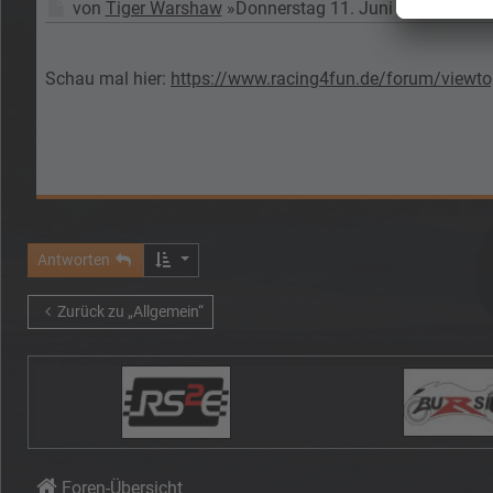
Beitrag
von
Tiger Warshaw
»
Donnerstag 11. Juni 2026, 12:15
Schau mal hier:
https://www.racing4fun.de/forum/viewtop
Antworten
Zurück zu „Allgemein“
Foren-Übersicht