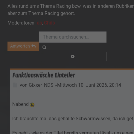
Alles rund ums Thema Racing bzw. was in anderen Rubriken n
aber zum Thema Racing gehört.
Moderatoren:
as
,
Chris
Antworten
Suche
Erweiterte Suche
Funktionswäsche Einteiler
Beitrag
von
Gixxer_NDS
»
Mittwoch 10. Juni 2026, 20:14
Nabend
Ich bräuchte mal das geballte Schwarmwissen, da ich gefü
Es geht - wie es der Titel bereits vermuten lässt - um ein