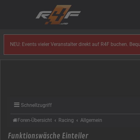
Zum Inhalt
NEU: Events vieler Veranstalter direkt auf R4F buchen. Be
Schnellzugriff
Foren-Übersicht
Racing
Allgemein
Funktionswäsche Einteiler