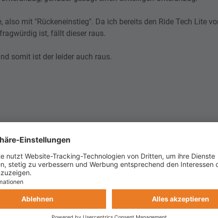
 also mit "Rückeneinstieg". Da ich bereits den Ride Tech Lite vo
agwürdig ist, fällt dieser raus.
nd somit ist der leider auch raus.