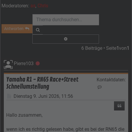
Moderatoren:
as
,
Chris
Antworten
Suche
Erweiterte Suche
6 Beiträge • Seite
1
von
1
Pierre103
Offline
Yamaha R1 - RN65 Race+Street
Kontaktdaten:
Schnellumstellung
Kontaktdaten vo
Beitrag
Dienstag 9. Juni 2026, 11:56
Zitier
Hallo zusammen,
wenn ich es richtig gelesen habe, gibt es bei der RN65 die