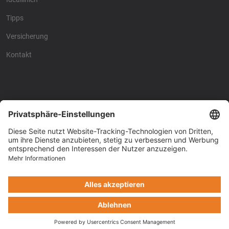
Tipps
Versicherung
Kontakt
Racing4fun - Alles über
Racing4fun - Alles über
Motorrad Renntraining
Motorrad Renntraining
Copyright © Racing4Fun 2024
Impressum
-
Datenschutz
-
Cookie-Einstellungen