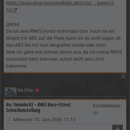
https://www.shop-motorradklein.de/p/gyt ... bsem-r1-
10
@krad
Da ich eine RN65 (noch) nicht habe bzw. noch nie ein
Moprd mit ABS auf der Piste, kann ich es nicht sagen ob
das ABS bei mir hart reingreifen würde oder nicht.
Aber ich gehe mal schwer davon aus, da ich meine RN09,
zumindest beim bremsen, schon recht ans Limit
bekomme.
N
R6-Pille
Offline
Re: Yamaha R1 - RN65 Race+Street
Kontaktdaten:
Schnellumstellung
Kontaktdaten von 
Beitrag
Mittwoch 10. Juni 2026, 11:13
Zitier