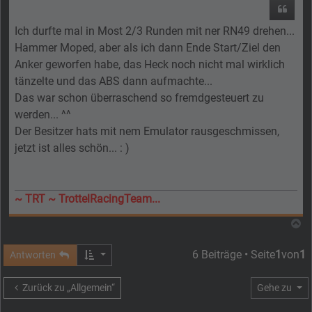
Zitier
Ich durfte mal in Most 2/3 Runden mit ner RN49 drehen...
Hammer Moped, aber als ich dann Ende Start/Ziel den
Anker geworfen habe, das Heck noch nicht mal wirklich
tänzelte und das ABS dann aufmachte...
Das war schon überraschend so fremdgesteuert zu
werden... ^^
Der Besitzer hats mit nem Emulator rausgeschmissen,
jetzt ist alles schön... : )
~ TRT ~ TrottelRacingTeam...
N
6 Beiträge • Seite
1
von
1
Antworten
Zurück zu „Allgemein“
Gehe zu