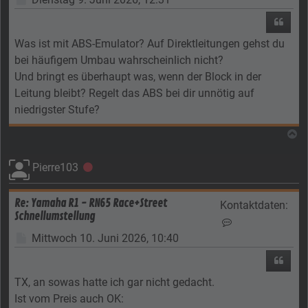
Zitier
Was ist mit ABS-Emulator? Auf Direktleitungen gehst du
bei häufigem Umbau wahrscheinlich nicht?
Und bringt es überhaupt was, wenn der Block in der
Leitung bleibt? Regelt das ABS bei dir unnötig auf
niedrigster Stufe?
N
Pierre103
Offline
Re: Yamaha R1 - RN65 Race+Street
Kontaktdaten:
Schnellumstellung
Kontaktdaten von
Beitrag
Mittwoch 10. Juni 2026, 10:40
Zitier
TX, an sowas hatte ich gar nicht gedacht.
Ist vom Preis auch OK: