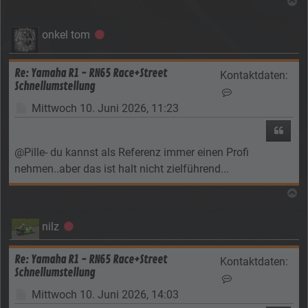
N
onkel tom
Offline
Re: Yamaha R1 - RN65 Race+Street
Kontaktdaten:
Schnellumstellung
Kontaktdaten von
Beitrag
Mittwoch 10. Juni 2026, 11:23
Zitier
@Pille- du kannst als Referenz immer einen Profi
nehmen..aber das ist halt nicht zielführend...
N
nilz
Offline
Re: Yamaha R1 - RN65 Race+Street
Kontaktdaten:
Schnellumstellung
Kontaktdaten von 
Beitrag
Mittwoch 10. Juni 2026, 14:03