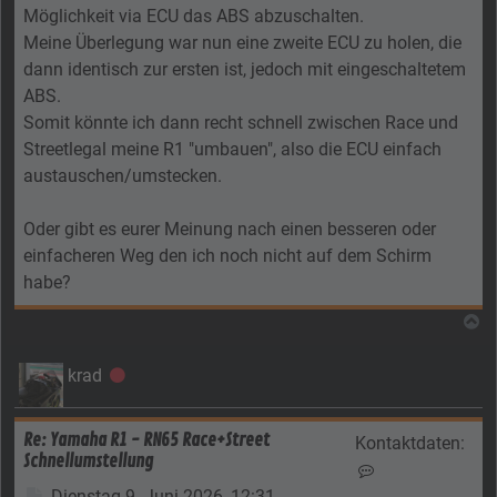
Möglichkeit via ECU das ABS abzuschalten.
Meine Überlegung war nun eine zweite ECU zu holen, die
dann identisch zur ersten ist, jedoch mit eingeschaltetem
ABS.
Somit könnte ich dann recht schnell zwischen Race und
Streetlegal meine R1 "umbauen", also die ECU einfach
austauschen/umstecken.
Oder gibt es eurer Meinung nach einen besseren oder
einfacheren Weg den ich noch nicht auf dem Schirm
habe?
N
krad
Offline
Re: Yamaha R1 - RN65 Race+Street
Kontaktdaten:
Schnellumstellung
Kontaktdaten von
Beitrag
Dienstag 9. Juni 2026, 12:31