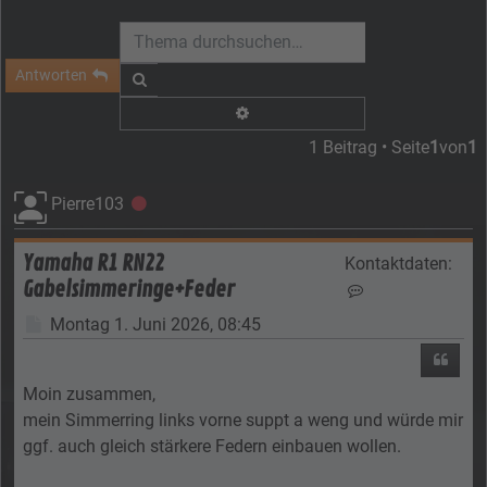
Antworten
Suche
Erweiterte Suche
1 Beitrag • Seite
1
von
1
Pierre103
Offline
Yamaha R1 RN22
Kontaktdaten:
Gabelsimmeringe+Feder
Kontaktdaten von
Beitrag
Montag 1. Juni 2026, 08:45
Zitier
Moin zusammen,
mein Simmerring links vorne suppt a weng und würde mir
ggf. auch gleich stärkere Federn einbauen wollen.