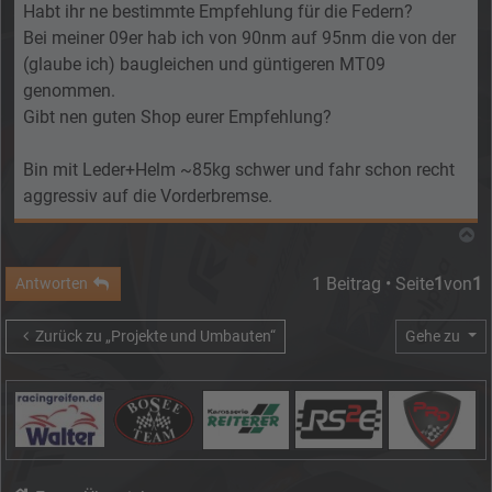
Habt ihr ne bestimmte Empfehlung für die Federn?
Bei meiner 09er hab ich von 90nm auf 95nm die von der
(glaube ich) baugleichen und güntigeren MT09
genommen.
Gibt nen guten Shop eurer Empfehlung?
Bin mit Leder+Helm ~85kg schwer und fahr schon recht
aggressiv auf die Vorderbremse.
N
1 Beitrag • Seite
1
von
1
Antworten
Zurück zu „Projekte und Umbauten“
Gehe zu