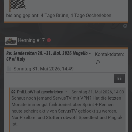
bislang geplant: 4 Tage Brünn, 4 Tage Oscherleben
N
Henning #17
Offline
Re: Sendezeiten 29.-31. Mai. 2026 Mugello -
Kontaktdaten:
GP of Italy
Kontaktdaten vo
Beitrag
Sonntag 31. Mai 2026, 14:49
Zitier
PhiLLoW
hat geschrieben:
↑
Sonntag 31. Mai 2026, 14:03
Schaut noch jemand ServusTV mit VPN? Hat die letzten
Monate immer gut funktioniert aber Sprint + Rennen
heute scheint aktiv von ServusTV geblockt zu werden.
Nur Pixelbrei und Stottern obwohl Speedtest und Ping ok
ist.