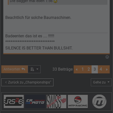
Die Bagger mal eben 1:56
Beachtlich für solche Baumaschinen.
Badeenten das ist es .... !!!!!!
****************************
SILENCE IS BETTER THAN BULLSHIT.
N
33 Beiträge
«
1
2
3
4
»
Antworten
Zurück zu „Championships“
Gehe zu