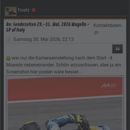
froetz
Offline
Re: Sendezeiten 29.-31. Mai. 2026 Mugello -
Kontaktdaten:
GP of Italy
Kontaktdaten von
Beitrag
Samstag 30. Mai 2026, 22:13
Zitier
war nur die Kameraeinstellung nach dem Start - 4
Mopeds nebeneinander. Schön anzuschauen, aber ja ein
Screenshot hier posten wäre besser...