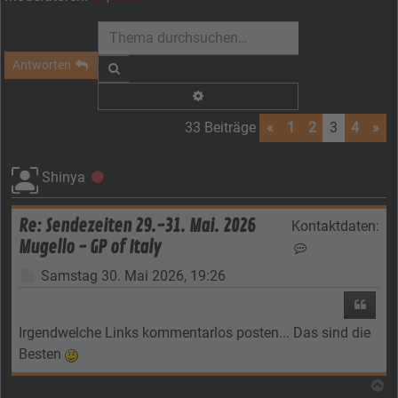
Antworten
Suche
Erweiterte Suche
33 Beiträge
«
1
2
3
4
»
Shinya
Offline
Re: Sendezeiten 29.-31. Mai. 2026
Kontaktdaten:
Mugello - GP of Italy
Kontaktdaten v
Beitrag
Samstag 30. Mai 2026, 19:26
Zitier
Irgendwelche Links kommentarlos posten... Das sind die
Besten
N