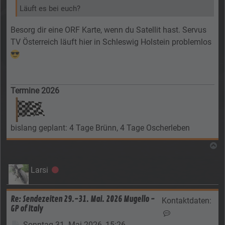
Läuft es bei euch?
Besorg dir eine ORF Karte, wenn du Satellit hast. Servus
TV Österreich läuft hier in Schleswig Holstein problemlos
Termine 2026
bislang geplant: 4 Tage Brünn, 4 Tage Oscherleben
N
Larsi
Offline
Re: Sendezeiten 29.-31. Mai. 2026 Mugello -
Kontaktdaten:
GP of Italy
Kontaktdaten von
Beitrag
Sonntag 31. Mai 2026, 15:26