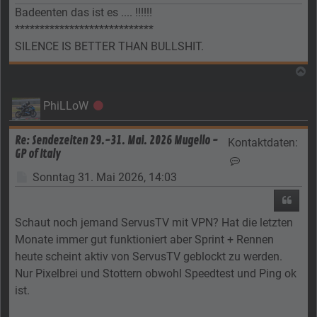
Badeenten das ist es .... !!!!!!
****************************
SILENCE IS BETTER THAN BULLSHIT.
N
PhiLLoW
Offline
Re: Sendezeiten 29.-31. Mai. 2026 Mugello -
Kontaktdaten:
GP of Italy
Kontaktdaten vo
Beitrag
Sonntag 31. Mai 2026, 14:03
Zitier
Schaut noch jemand ServusTV mit VPN? Hat die letzten
Monate immer gut funktioniert aber Sprint + Rennen
heute scheint aktiv von ServusTV geblockt zu werden.
Nur Pixelbrei und Stottern obwohl Speedtest und Ping ok
ist.