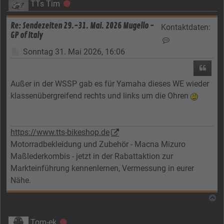
TTs Tim
Offline
Re: Sendezeiten 29.-31. Mai. 2026 Mugello -
Kontaktdaten:
GP of Italy
Kontaktdaten vo
Beitrag
Sonntag 31. Mai 2026, 16:06
Zitier
Außer in der WSSP gab es für Yamaha dieses WE wieder
klassenübergreifend rechts und links um die Ohren
https://www.tts-bikeshop.de
Motorradbekleidung und Zubehör - Macna Mizuro
Maßlederkombis - jetzt in der Rabattaktion zur
Markteinführung kennenlernen, Vermessung in eurer
Nähe.
N
Tom-ek
Offline