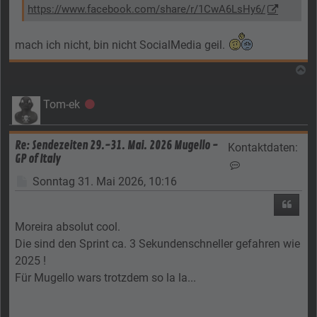
https://www.facebook.com/share/r/1CwA6LsHy6/
mach ich nicht, bin nicht SocialMedia geil.
N
Tom-ek
Offline
Re: Sendezeiten 29.-31. Mai. 2026 Mugello -
Kontaktdaten:
GP of Italy
Kontaktdaten vo
Beitrag
Sonntag 31. Mai 2026, 10:16
Zitier
Moreira absolut cool.
Die sind den Sprint ca. 3 Sekundenschneller gefahren wie
2025 !
Für Mugello wars trotzdem so la la...