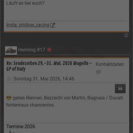
Läuft es bei euch?
Insta: phillow_racing
N
Henning #17
Offline
Re: Sendezeiten 29.-31. Mai. 2026 Mugello -
Kontaktdaten:
GP of Italy
Kontaktdaten vo
Beitrag
Sonntag 31. Mai 2026, 14:46
Zitier
geiles Rennen, Bezzechi vor Martin, Bagnaia / Ducati
hintenraus chancenlos.
Termine 2026