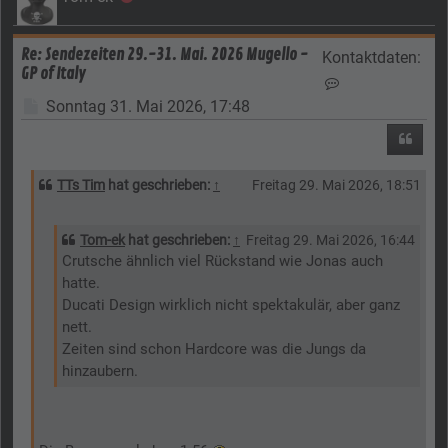
Re: Sendezeiten 29.-31. Mai. 2026 Mugello -
Kontaktdaten:
GP of Italy
Kontaktdaten vo
Beitrag
Sonntag 31. Mai 2026, 17:48
Zitier
TTs Tim
hat geschrieben:
↑
Freitag 29. Mai 2026, 18:51
Tom-ek
hat geschrieben:
↑
Freitag 29. Mai 2026, 16:44
Crutsche ähnlich viel Rückstand wie Jonas auch
hatte.
Ducati Design wirklich nicht spektakulär, aber ganz
nett.
Zeiten sind schon Hardcore was die Jungs da
hinzaubern.