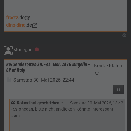
froetz
.de
ding-ding
.de
N
slonegan
Offline
Re: Sendezeiten 29.-31. Mai. 2026 Mugello -
Kontaktdaten:
GP of Italy
Kontaktdaten vo
Beitrag
Samstag 30. Mai 2026, 22:44
Zitier
Roland
hat geschrieben:
↑
Samstag 30. Mai 2026, 18:42
@slonegan, bitte nicht anklicken, könnte interessant
sein!