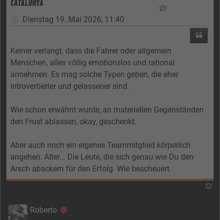
CATALUNYA
Kontaktdaten vo
Beitrag
Dienstag 19. Mai 2026, 11:40
Zitier
Keiner verlangt, dass die Fahrer oder allgemein
Menschen, alles völlig emotionslos und rational
annehmen. Es mag solche Typen geben, die eher
introvertierter und gelassener sind.
Wie schon erwähnt wurde, an materiellen Gegenständen
den Frust ablassen, okay, geschenkt.
Aber auch noch ein eigenes Teammitglied körperlich
angehen. Alter... Die Leute, die sich genau wie Du den
Arsch abackern für den Erfolg. Wie bescheuert.
N
Roberto
Offline