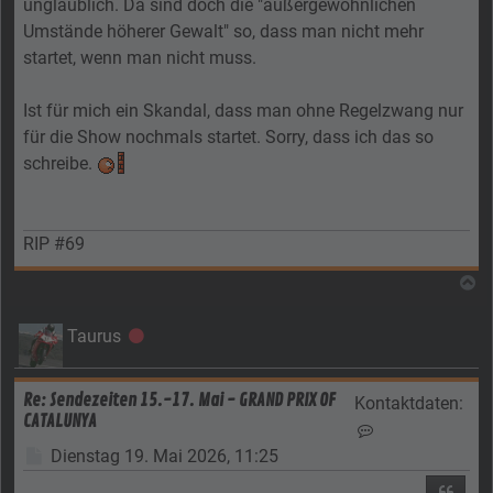
unglaublich. Da sind doch die "außergewöhnlichen
Umstände höherer Gewalt" so, dass man nicht mehr
startet, wenn man nicht muss.
Ist für mich ein Skandal, dass man ohne Regelzwang nur
für die Show nochmals startet. Sorry, dass ich das so
schreibe.
RIP #69
N
Taurus
Offline
Re: Sendezeiten 15.-17. Mai - GRAND PRIX OF
Kontaktdaten:
CATALUNYA
Kontaktdaten vo
Beitrag
Dienstag 19. Mai 2026, 11:25
Zitier