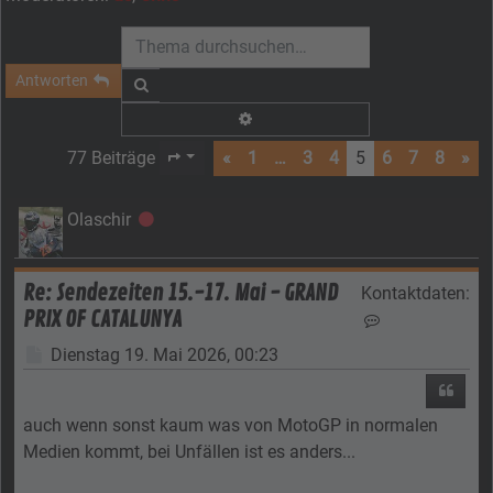
Antworten
Suche
Erweiterte Suche
77 Beiträge
«
1
…
3
4
5
6
7
8
»
Seite
5
von
8
Olaschir
Offline
Re: Sendezeiten 15.-17. Mai - GRAND
Kontaktdaten:
PRIX OF CATALUNYA
Kontaktdaten vo
Beitrag
Dienstag 19. Mai 2026, 00:23
Zitier
auch wenn sonst kaum was von MotoGP in normalen
Medien kommt, bei Unfällen ist es anders...