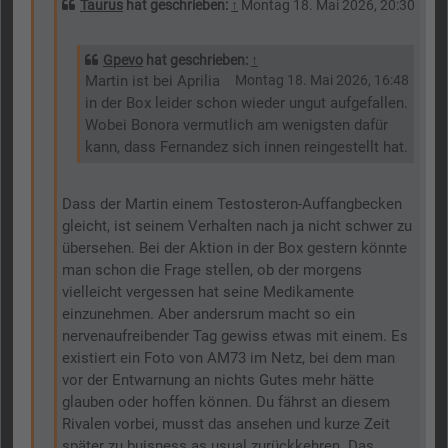
Taurus
hat geschrieben:
↑
Montag 18. Mai 2026, 20:30
Gpevo
hat geschrieben:
↑
Martin ist bei Aprilia
Montag 18. Mai 2026, 16:48
in der Box leider schon wieder ungut aufgefallen.
Wobei Bonora vermutlich am wenigsten dafür
kann, dass Fernandez sich innen reingestellt hat.
Dass der Martin einem Testosteron-Auffangbecken
gleicht, ist seinem Verhalten nach ja nicht schwer zu
übersehen. Bei der Aktion in der Box gestern könnte
man schon die Frage stellen, ob der morgens
vielleicht vergessen hat seine Medikamente
einzunehmen. Aber andersrum macht so ein
nervenaufreibender Tag gewiss etwas mit einem. Es
existiert ein Foto von AM73 im Netz, bei dem man
vor der Entwarnung an nichts Gutes mehr hätte
glauben oder hoffen können. Du fährst an diesem
Rivalen vorbei, musst das ansehen und kurze Zeit
später zu buisness as usual zurückkehren. Das