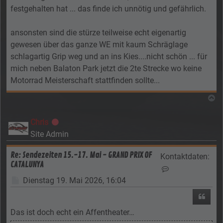
festgehalten hat ... das finde ich unnötig und gefährlich.
ansonsten sind die stürze teilweise echt eigenartig
gewesen über das ganze WE mit kaum Schräglage
schlagartig Grip weg und an ins Kies....nicht schön ... für
mich neben Balaton Park jetzt die 2te Strecke wo keine
Motorrad Meisterschaft stattfinden sollte...
N
Chris
Offline
Site Admin
Re: Sendezeiten 15.-17. Mai - GRAND PRIX OF
Kontaktdaten:
CATALUNYA
Kontaktdaten von
Beitrag
Dienstag 19. Mai 2026, 16:04
Zitier
Das ist doch echt ein Affentheater…