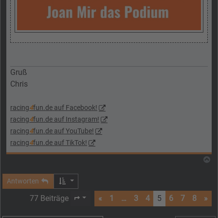
Gruß
Chris
racing
4
fun.de auf Facebook!
racing
4
fun.de auf Instagram!
racing
4
fun.de auf YouTube!
racing
4
fun.de auf TikTok!
N
Antworten
77 Beiträge
«
1
…
3
4
5
6
7
8
»
Seite
5
von
8