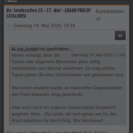
Re: Sendezeiten 15.-17. Mai - GRAND PRIX OF
Kontaktdaten:
CATALUNYA
Kontaktdaten vo
Beitrag
Dienstag 19. Mai 2026, 14:35
Zitier
low_budget
hat geschrieben:
↑
Keiner verlangt, dass die
Dienstag 19. Mai 2026, 11:40
Fahrer oder allgemein Menschen, alles völlig
emotionslos und rational annehmen. Es mag solche
Typen geben, die eher introvertierter und gelassener sind.
Wie schon erwähnt wurde, an materiellen Gegenständen
den Frust ablassen, okay, geschenkt.
Aber auch noch ein eigenes Teammitglied körperlich
angehen. Alter... Die Leute, die sich genau wie Du den
Arsch abackern für den Erfolg. Wie bescheuert.