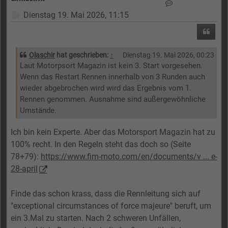
Kontaktdaten vo
Beitrag
Dienstag 19. Mai 2026, 11:15
Zitier
Olaschir
hat geschrieben:
↑
Dienstag 19. Mai 2026, 00:23
Laut Motorpsort Magazin ist kein 3. Start vorgesehen.
Wenn das Restart Rennen innerhalb von 3 Runden auch
wieder abgebrochen wird wird das Ergebnis vom 1.
Rennen genommen. Ausnahme sind außergewöhnliche
Umstände.
Ich bin kein Experte. Aber das Motorsport Magazin hat zu
100% recht. In den Regeln steht das doch so (Seite
78+79):
https://www.fim-moto.com/en/documents/v ... e-
28-april
Finde das schon krass, dass die Rennleitung sich auf
"exceptional circumstances of force majeure" beruft, um
ein 3.Mal zu starten. Nach 2 schweren Unfällen,