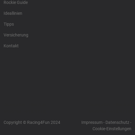
Rockie Guide
Ideallinien
Tipps
Versicherung
Kontakt
Racing4fun - Alles über
Racing4fun - Alles über
Motorrad Renntraining
Motorrad Renntraining
Copyright © Racing4Fun 2024
Impressum
-
Datenschutz
-
Cookie-Einstellungen