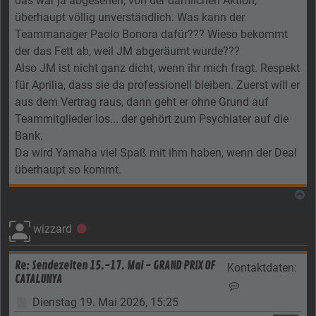
das war ja abgesehen, von der dämlichen Aktion,
überhaupt völlig unverständlich. Was kann der
Teammanager Paolo Bonora dafür??? Wieso bekommt
der das Fett ab, weil JM abgeräumt wurde???
Also JM ist nicht ganz dicht, wenn ihr mich fragt. Respekt
für Aprilia, dass sie da professionell bleiben. Zuerst will er
aus dem Vertrag raus, dann geht er ohne Grund auf
Teammitglieder los... der gehört zum Psychiater auf die
Bank.
Da wird Yamaha viel Spaß mit ihm haben, wenn der Deal
überhaupt so kommt.
N
wizzard
Offline
Re: Sendezeiten 15.-17. Mai - GRAND PRIX OF
Kontaktdaten:
CATALUNYA
Kontaktdaten vo
Beitrag
Dienstag 19. Mai 2026, 15:25