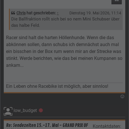
Chris
hat geschrieben:
↑
Dienstag 19. Mai 2026, 11:14
Die Ballfraktion rollt sich bei so nem Mini Schubser über
das halbe Feld.
Racer sind halt die harten Höllenhunde. Wenn die das
abkönnen sollen, dann schubs ich demnächst auch mal
ein bisschen in der Box rum wenn mir an der Strecke was
stinkt. Werde berichten, wie das bei meinen Kumpanen so
ankam...
Ein Leben ohne Racebike ist möglich, aber sinnlos!
N
low_budget
Offline
Re: Sendezeiten 15.-17. Mai - GRAND PRIX OF
Kontaktdaten: