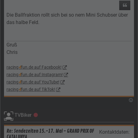
Zitier
Die Ballfraktion rollt sich bei so nem Mini Schubser über
das halbe Feld.
Gruß
Chris
racing
4
fun.de auf Facebook!
racing
4
fun.de auf Instagram!
racing
4
fun.de auf YouTube!
racing
4
fun.de auf TikTok!
N
TVBiker
Offline
Re: Sendezeiten 15.-17. Mai - GRAND PRIX OF
Kontaktdaten:
CATALUNYA