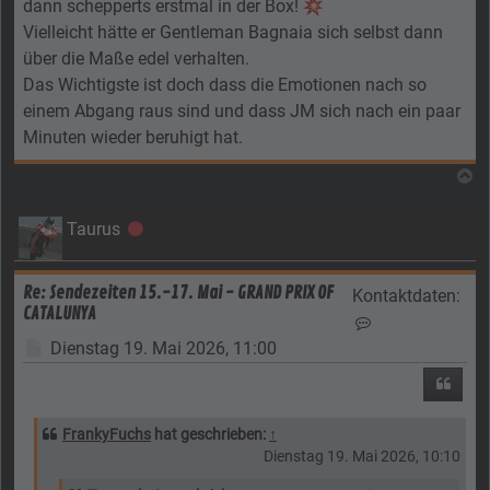
dann schepperts erstmal in der Box!
Vielleicht hätte er Gentleman Bagnaia sich selbst dann
über die Maße edel verhalten.
Das Wichtigste ist doch dass die Emotionen nach so
einem Abgang raus sind und dass JM sich nach ein paar
Minuten wieder beruhigt hat.
N
Taurus
Offline
Re: Sendezeiten 15.-17. Mai - GRAND PRIX OF
Kontaktdaten:
CATALUNYA
Kontaktdaten vo
Beitrag
Dienstag 19. Mai 2026, 11:00
Zitier
FrankyFuchs
hat geschrieben:
↑
Dienstag 19. Mai 2026, 10:10