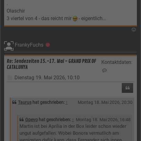
.
Olaschir
3 viertel von 4 - das reicht mir
- eigentlich...
N
FrankyFuchs
Offline
Re: Sendezeiten 15.-17. Mai - GRAND PRIX OF
Kontaktdaten:
CATALUNYA
Kontaktdaten vo
Beitrag
Dienstag 19. Mai 2026, 10:10
Zitier
Taurus
hat geschrieben:
↑
Montag 18. Mai 2026, 20:30
Gpevo
hat geschrieben:
↑
Montag 18. Mai 2026, 16:48
Martin ist bei Aprilia in der Box leider schon wieder
ungut aufgefallen. Wobei Bonora vermutlich am
wenigsten dafür kann, dass Fernandez sich innen