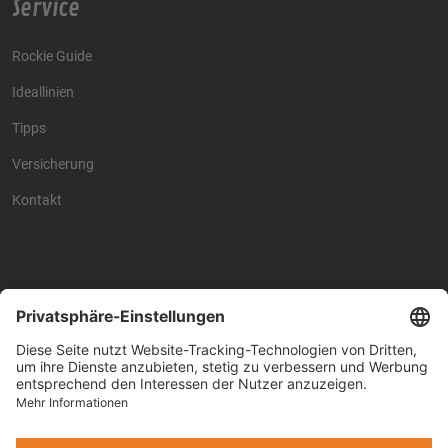
Service
Rockie Guide
Ideallinien
Tipps
Versicherung
Kontakt
Racing4fun - Alles über
Racing4fun - Alles über
Motorrad Renntraining
Motorrad Renntraining