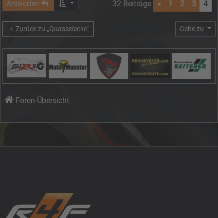
32 Beiträge
«
1
2
3
4
Antworten
Zurück zu „Quasselecke“
Gehe zu
Foren-Übersicht