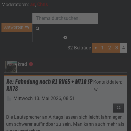
Moderatoren:
as
,
Chris
Antworten
Suche
Erweiterte Suche
32 Beiträge
«
1
2
3
4
krad
Offline
Re: Fahndung nach R1 RN65 + MT10 SP
Kontaktdaten:
RN78
Kontaktdaten von
Beitrag
Mittwoch 13. Mai 2026, 08:51
Zitier
Die Lautsprecher an Airtags lassen sich leicht lahmlegen,
um schwerer auffindbar zu sein. Man kann auch mehr als