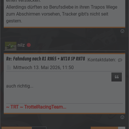
einen verstecken.
Allerdings dürften so Berufsdiebe in ihren Trapos Wege
zum Abschirmen vorsehen, Tracker gibt's nicht seit
gestern.
N
nilz
Offline
Re: Fahndung nach R1 RN65 + MT10 SP RN78
Kontaktdaten:
Kon
Beitrag
Mittwoch 13. Mai 2026, 11:50
Zitier
auch richtig...
~ TRT ~ TrottelRacingTeam...
N