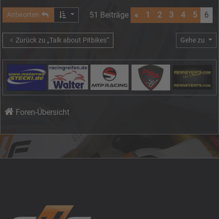
51 Beiträge
«
1
2
3
4
5
6
Antworten
Zurück zu „Talk about Pitbikes“
Gehe zu
Foren-Übersicht