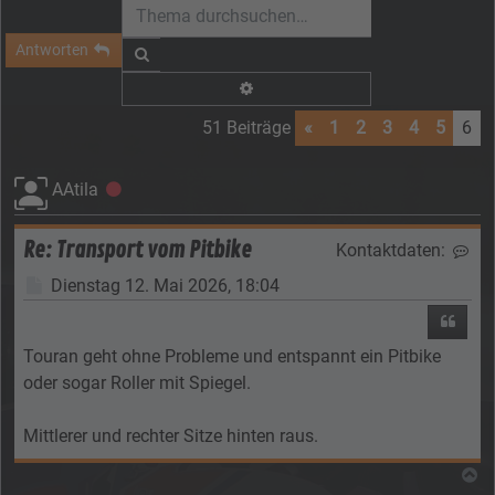
Antworten
Suche
Erweiterte Suche
51 Beiträge
«
1
2
3
4
5
6
AAtila
Offline
Re: Transport vom Pitbike
Kontaktdaten:
Kon
Beitrag
Dienstag 12. Mai 2026, 18:04
Zitier
Touran geht ohne Probleme und entspannt ein Pitbike
oder sogar Roller mit Spiegel.
Mittlerer und rechter Sitze hinten raus.
N