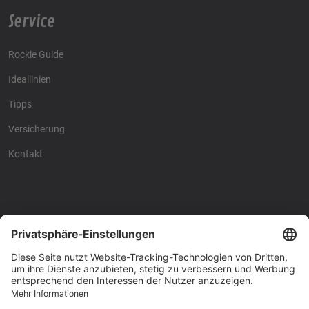
Service
Rockie Guide
Ideallinien
Tipps
Versicherung
Kontakt
Racing4fun - Alles über
Racing4fun - Alles über
Motorrad Renntraining
Motorrad Renntraining