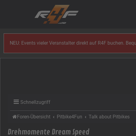
Zum Inhalt
NEU: Events vieler Veranstalter direkt auf R4F buchen. Be
Schnellzugriff
Foren-Übersicht
Pitbike4Fun
Talk about Pitbikes
Drehmomente Dream Speed