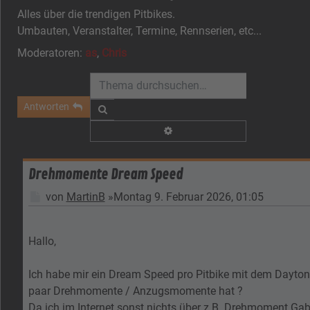
Alles über die trendigen Pitbikes.
Umbauten, Veranstalter, Termine, Rennserien, etc...
Moderatoren:
as
,
Chris
Antworten
Suche
Erweiterte Suche
Drehmomente Dream Speed
Beitrag
von
MartinB
»
Montag 9. Februar 2026, 01:05
Hallo,
Ich habe mir ein Dream Speed pro Pitbike mit dem Daytona
paar Drehmomente / Anzugsmomente hat ?
Da ich im Internet sonst nichts über z.B. Drehmoment G