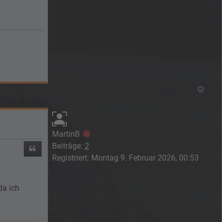
Nach
MartinB
Offline
Beiträge:
2
Zitieren
Registriert:
Montag 9. Februar 2026, 00:53
da ich