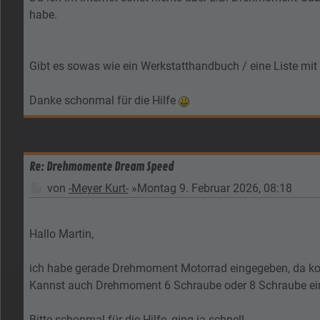
habe.
Gibt es sowas wie ein Werkstatthandbuch / eine Liste mit
Danke schonmal für die Hilfe
Re: Drehmomente Dream Speed
Beitrag
von
-Meyer Kurt-
»
Montag 9. Februar 2026, 08:18
Hallo Martin,
ich habe gerade Drehmoment Motorrad eingegeben, da ko
Kannst auch Drehmoment 6 Schraube oder 8 Schraube ei
Bitte schonmal für die Hilfe, ging ja schnell.