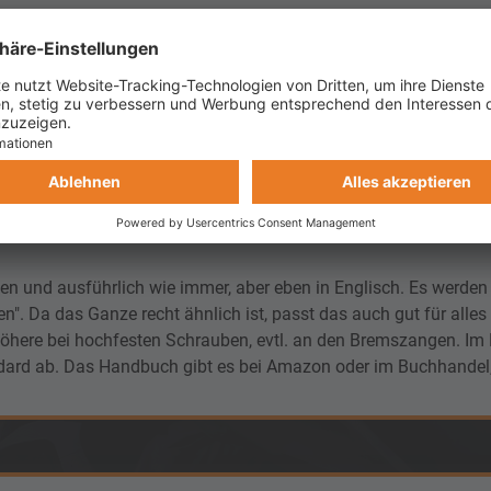
ch im Internet leider nichts über die Dream gefunden haben.
en und ausführlich wie immer, aber eben in Englisch. Es werden
". Da das Ganze recht ähnlich ist, passt das auch gut für alles
öhere bei hochfesten Schrauben, evtl. an den Bremszangen. Im 
dard ab. Das Handbuch gibt es bei Amazon oder im Buchhandel,