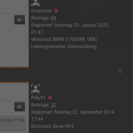
Svcrasher
Offline
Beiträge:
68
Zitieren
Registriert:
Sonntag 29. Januar 2023,
01:47
Motorrad:
BMW S1000RR, VMC
Lieblingsstrecke:
Odenwaldring
Nach
Pidy91
Offline
Beiträge:
32
Zitieren
Registriert:
Montag 22. September 2014,
17:44
i 2026, 11:18
Motorrad:
Bmw HP4