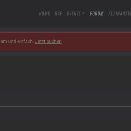
HOME
R4F
EVENTS
FORUM
KLEINANZE
quem und einfach.
Jetzt buchen