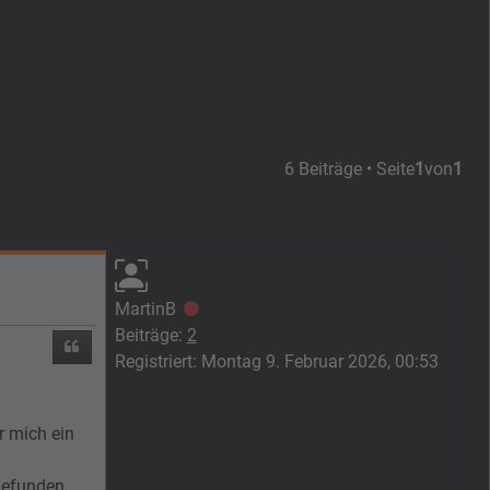
6 Beiträge • Seite
1
von
1
MartinB
Offline
Beiträge:
2
Zitieren
Registriert:
Montag 9. Februar 2026, 00:53
r mich ein
gefunden