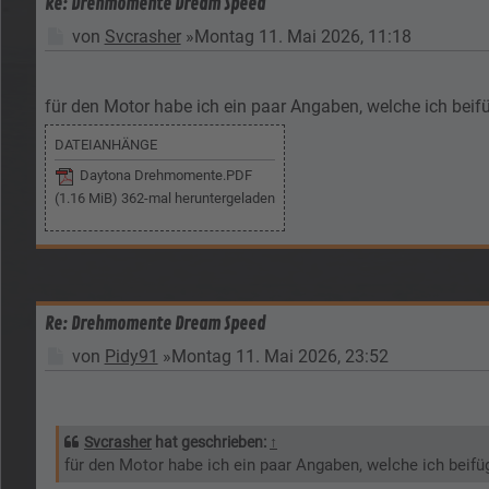
Re: Drehmomente Dream Speed
Beitrag
von
Svcrasher
»
Montag 11. Mai 2026, 11:18
für den Motor habe ich ein paar Angaben, welche ich beifü
DATEIANHÄNGE
Daytona Drehmomente.PDF
(1.16 MiB) 362-mal heruntergeladen
Re: Drehmomente Dream Speed
Beitrag
von
Pidy91
»
Montag 11. Mai 2026, 23:52
Svcrasher
hat geschrieben:
↑
für den Motor habe ich ein paar Angaben, welche ich beifüg