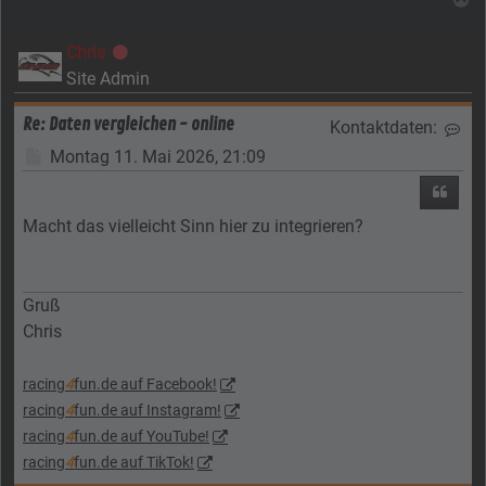
Chris
Offline
Site Admin
Re: Daten vergleichen - online
Kontaktdaten:
Kon
Beitrag
Montag 11. Mai 2026, 21:09
Zitier
Macht das vielleicht Sinn hier zu integrieren?
Gruß
Chris
racing
4
fun.de auf Facebook!
racing
4
fun.de auf Instagram!
racing
4
fun.de auf YouTube!
racing
4
fun.de auf TikTok!