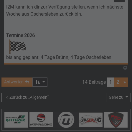
I2M kann ich dir zur Verfügung stellen, wenn ich nächste
Woche aus Oschersleben zurück bin.
Termine 2026
bislang geplant: 4 Tage Brünn, 4 Tage Oscherleben
N
14 Beiträge
1
2
»
Antworten
Zurück zu „Allgemein“
Gehe zu