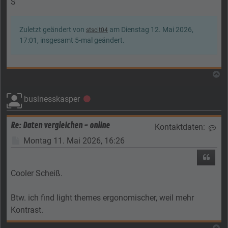
S
Zuletzt geändert von
am Dienstag 12. Mai 2026,
stscit04
17:01, insgesamt 5-mal geändert.
N
businesskasper
Offline
Re: Daten vergleichen - online
Kontaktdaten:
Kon
Beitrag
Montag 11. Mai 2026, 16:26
Zitier
Cooler Scheiß.
Btw. ich find light themes ergonomischer, weil mehr
Kontrast.
N