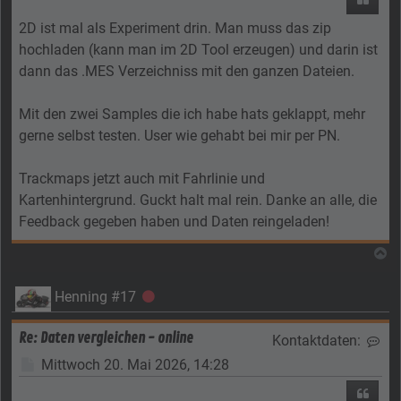
2D ist mal als Experiment drin. Man muss das zip
hochladen (kann man im 2D Tool erzeugen) und darin ist
dann das .MES Verzeichniss mit den ganzen Dateien.
Mit den zwei Samples die ich habe hats geklappt, mehr
gerne selbst testen. User wie gehabt bei mir per PN.
Trackmaps jetzt auch mit Fahrlinie und
Kartenhintergrund. Guckt halt mal rein. Danke an alle, die
Feedback gegeben haben und Daten reingeladen!
N
Henning #17
Offline
Re: Daten vergleichen - online
Kontaktdaten:
Kon
Beitrag
Mittwoch 20. Mai 2026, 14:28
Zitier