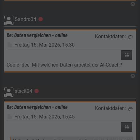
N
Sandro34
Offline
Re: Daten vergleichen - online
Kontaktdaten:
Kon
Beitrag
Freitag 15. Mai 2026, 15:30
Zitier
Coole Idee! Mit welchen Daten arbeitet der AI-Coach?
N
stscit04
Offline
Re: Daten vergleichen - online
Kontaktdaten:
Kon
Beitrag
Freitag 15. Mai 2026, 15:45
Zitier