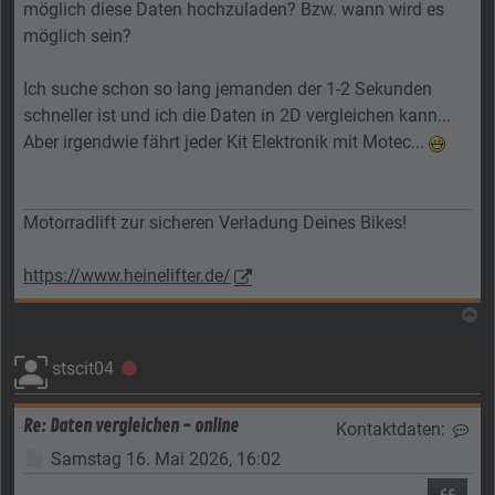
möglich diese Daten hochzuladen? Bzw. wann wird es
möglich sein?
Ich suche schon so lang jemanden der 1-2 Sekunden
schneller ist und ich die Daten in 2D vergleichen kann...
Aber irgendwie fährt jeder Kit Elektronik mit Motec...
Motorradlift
zur sicheren Verladung Deines Bikes!
https://www.heinelifter.de/
N
stscit04
Offline
Re: Daten vergleichen - online
Kontaktdaten:
Kon
Beitrag
Samstag 16. Mai 2026, 16:02
Zitier