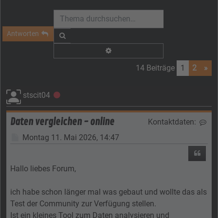
Antworten
Suche
Erweiterte Suche
14 Beiträge
1
2
»
stscit04
Offline
Daten vergleichen - online
Kontaktdaten:
Kon
Beitrag
Montag 11. Mai 2026, 14:47
Zitier
Hallo liebes Forum,
ich habe schon länger mal was gebaut und wollte das als
Test der Community zur Verfügung stellen.
Ist ein kleines Tool zum Daten analysieren und