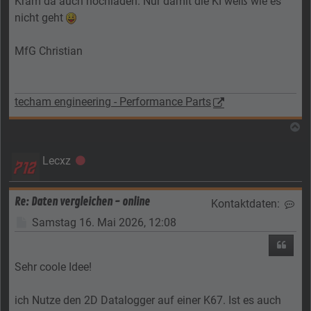
Kram da auch hochladen. Nur damit die KI weiß wie es
nicht geht
MfG Christian
techam engineering - Performance Parts
N
Lecxz
Offline
Re: Daten vergleichen - online
Kontaktdaten:
Kon
Beitrag
Samstag 16. Mai 2026, 12:08
Zitier
Sehr coole Idee!
ich Nutze den 2D Datalogger auf einer K67. Ist es auch