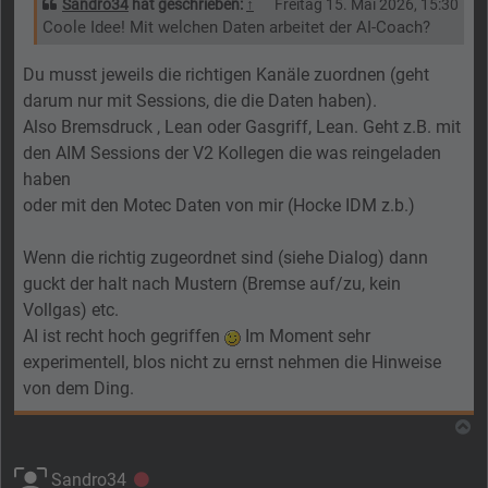
Sandro34
hat geschrieben:
↑
Freitag 15. Mai 2026, 15:30
Coole Idee! Mit welchen Daten arbeitet der AI-Coach?
Du musst jeweils die richtigen Kanäle zuordnen (geht
darum nur mit Sessions, die die Daten haben).
Also Bremsdruck , Lean oder Gasgriff, Lean. Geht z.B. mit
den AIM Sessions der V2 Kollegen die was reingeladen
haben
oder mit den Motec Daten von mir (Hocke IDM z.b.)
Wenn die richtig zugeordnet sind (siehe Dialog) dann
guckt der halt nach Mustern (Bremse auf/zu, kein
Vollgas) etc.
AI ist recht hoch gegriffen
Im Moment sehr
experimentell, blos nicht zu ernst nehmen die Hinweise
von dem Ding.
N
Sandro34
Offline