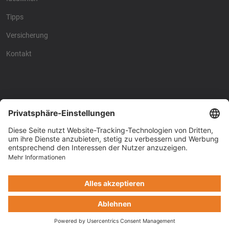
Tipps
Versicherung
Kontakt
Racing4fun - Alles über
Racing4fun - Alles über
Motorrad Renntraining
Motorrad Renntraining
Copyright © Racing4Fun 2024
Impressum
-
Datenschutz
-
Cookie-Einstellungen