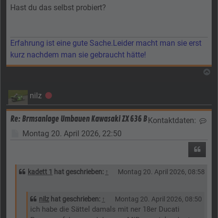
Hast du das selbst probiert?
Erfahrung ist eine gute Sache.Leider macht man sie erst
kurz nachdem man sie gebraucht hätte!
N
nilz
Offline
Re: Brmsanlage Umbauen Kawasaki ZX 636 B
Kontaktdaten:
Kon
Beitrag
Montag 20. April 2026, 22:50
Zitier
kadett 1
hat geschrieben:
↑
Montag 20. April 2026, 08:58
nilz
hat geschrieben:
↑
Montag 20. April 2026, 08:50
ich habe die Sättel damals mit ner 18er Ducati