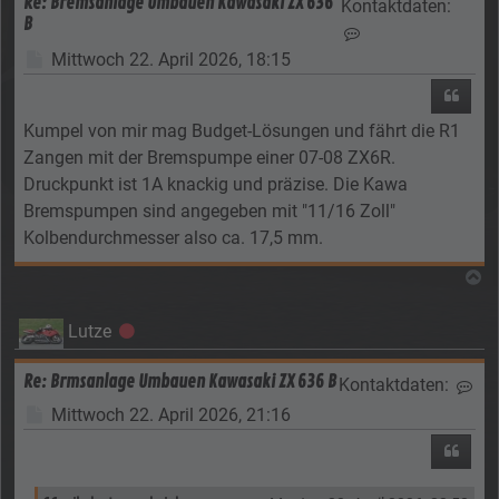
Re: Bremsanlage Umbauen Kawasaki ZX 636
Kontaktdaten:
B
Kontaktdaten von 
Beitrag
Mittwoch 22. April 2026, 18:15
Zitier
Kumpel von mir mag Budget-Lösungen und fährt die R1
Zangen mit der Bremspumpe einer 07-08 ZX6R.
Druckpunkt ist 1A knackig und präzise. Die Kawa
Bremspumpen sind angegeben mit "11/16 Zoll"
Kolbendurchmesser also ca. 17,5 mm.
N
Lutze
Offline
Re: Brmsanlage Umbauen Kawasaki ZX 636 B
Kontaktdaten:
Kon
Beitrag
Mittwoch 22. April 2026, 21:16
Zitier