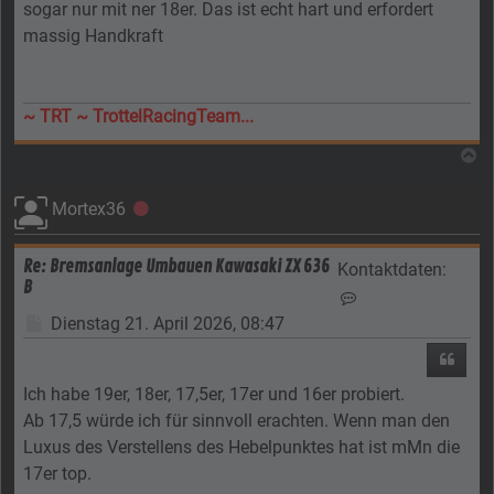
sogar nur mit ner 18er. Das ist echt hart und erfordert
massig Handkraft
~ TRT ~ TrottelRacingTeam...
N
Mortex36
Offline
Re: Bremsanlage Umbauen Kawasaki ZX 636
Kontaktdaten:
B
Kontaktdaten von 
Beitrag
Dienstag 21. April 2026, 08:47
Zitier
Ich habe 19er, 18er, 17,5er, 17er und 16er probiert.
Ab 17,5 würde ich für sinnvoll erachten. Wenn man den
Luxus des Verstellens des Hebelpunktes hat ist mMn die
17er top.