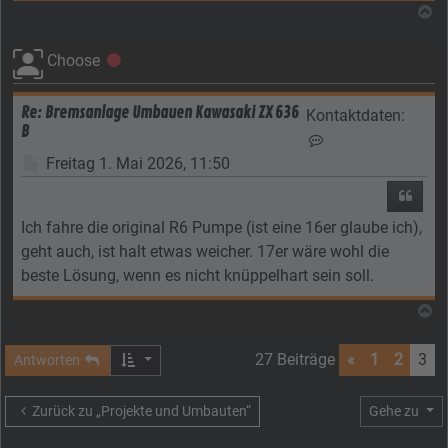
N
Choose
Offline
Re: Bremsanlage Umbauen Kawasaki ZX 636
Kontaktdaten:
B
Kontaktdaten von 
Beitrag
Freitag 1. Mai 2026, 11:50
Zitier
Ich fahre die original R6 Pumpe (ist eine 16er glaube ich),
geht auch, ist halt etwas weicher. 17er wäre wohl die
beste Lösung, wenn es nicht knüppelhart sein soll.
N
27 Beiträge
«
1
2
3
Antworten
Zurück zu „Projekte und Umbauten“
Gehe zu