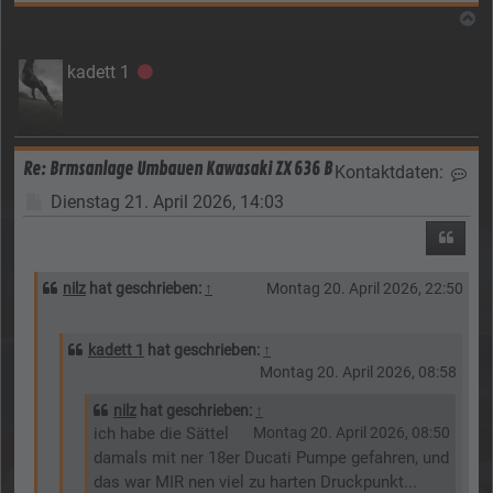
N
kadett 1
Offline
Re: Brmsanlage Umbauen Kawasaki ZX 636 B
Kontaktdaten:
Kon
Beitrag
Dienstag 21. April 2026, 14:03
Zitier
nilz
hat geschrieben:
↑
Montag 20. April 2026, 22:50
kadett 1
hat geschrieben:
↑
Montag 20. April 2026, 08:58
nilz
hat geschrieben:
↑
ich habe die Sättel
Montag 20. April 2026, 08:50
damals mit ner 18er Ducati Pumpe gefahren, und
das war MIR nen viel zu harten Druckpunkt...