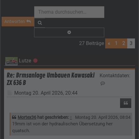
Antworten
Suche
Erweiterte Suche
27 Beiträge
«
1
2
3
Lutze
Offline
Re: Brmsanlage Umbauen Kawasaki
Kontaktdaten:
ZX 636 B
Kontaktdaten vo
Beitrag
Montag 20. April 2026, 20:44
Zitier
Mortex36
hat geschrieben:
↑
Montag 20. April 2026, 08:04
19mm ist von der hydraulischen Übersetzung her
quatsch.