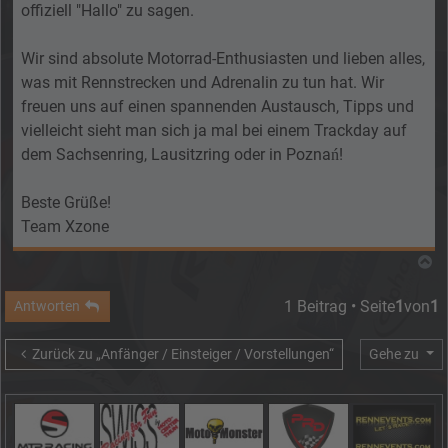
offiziell "Hallo" zu sagen.
Wir sind absolute Motorrad-Enthusiasten und lieben alles,
was mit Rennstrecken und Adrenalin zu tun hat. Wir
freuen uns auf einen spannenden Austausch, Tipps und
vielleicht sieht man sich ja mal bei einem Trackday auf
dem Sachsenring, Lausitzring oder in Poznań!
Beste Grüße!
Team Xzone
N
1 Beitrag • Seite
1
von
1
Antworten
Zurück zu „Anfänger / Einsteiger / Vorstellungen“
Gehe zu