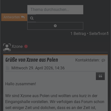
Antworten
Suche
Erweiterte Suche
1 Beitrag • Seite
1
von
1
Xzone
Offline
Grüße von Xzone aus Polen
Kontaktdaten:
Kon
Beitrag
Mittwoch 29. April 2026, 14:36
Zitier
Hallo zusammen!
Wir sind Xzone aus Polen und wollten uns kurz in der
Eingangshalle vorstellen. Wir verfolgen das Forum schon
seit einiger Zeit und dolichen, dass es an der Zeit ist,