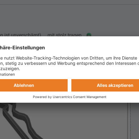
ist unverschämt).... mit stolz tragen...