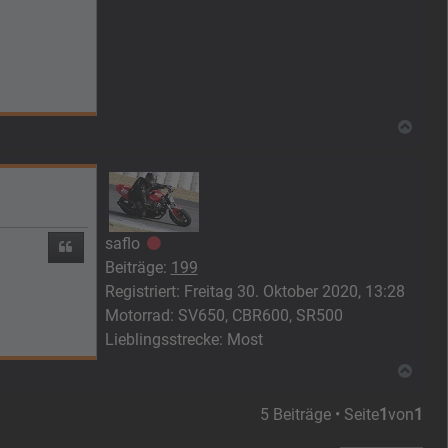
Nach
saflo
Offline
Zitieren
Beiträge:
199
Registriert:
Freitag 30. Oktober 2020, 13:28
Motorrad:
SV650, CBR600, SR500
Lieblingsstrecke:
Most
Nach
5 Beiträge • Seite
1
von
1