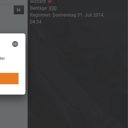
wizzard
Offline
Beiträge:
900
Zitieren
Registriert:
Donnerstag 31. Juli 2014,
04:54