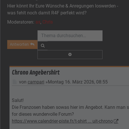
Hier könnt Ihr Eure Wünsche & Anregungen loswerden -
was fehlt noch damit R4F perfekt wird?
Moderatoren:
as
,
Chris
Antworten
Suche
Erweiterte Suche
Chrono Angebershirt
Beitrag
von
campari
»
Montag 16. März 2026, 08:55
Salut!
Die Franzosen haben sowas hier im Angebot. Kann man sic
for dieses wundervolle Forum?
https://www.calendrier-piste.fr/t-shirt ... uit-chrono