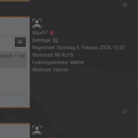
Nach
Max97
Offline
Beiträge:
92
Zitieren
Registriert:
Sonntag 4. Februar 2024, 15:07
Motorrad:
R6 RJ15
il 2026, 11:36
Lieblingsstrecke:
Mettet
Wohnort:
Hamm
Nach