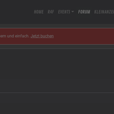
HOME
R4F
EVENTS
FORUM
KLEINANZE
quem und einfach.
Jetzt buchen