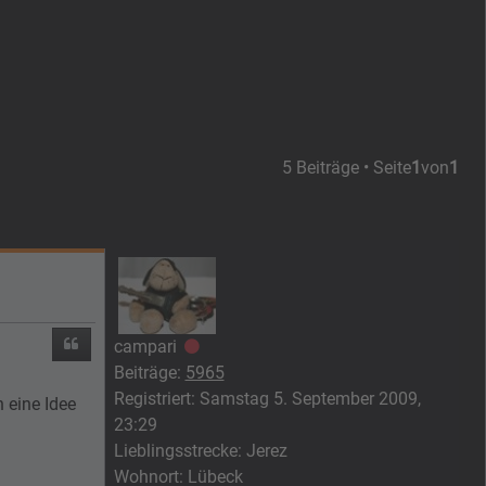
5 Beiträge • Seite
1
von
1
Zitieren
campari
Offline
Beiträge:
5965
Registriert:
Samstag 5. September 2009,
 eine Idee
23:29
Lieblingsstrecke:
Jerez
Wohnort:
Lübeck