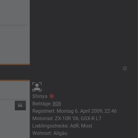
Nach
Shinya
Offline
Beiträge:
808
Zitieren
Registriert:
Montag 6. April 2009, 22:46
Motorrad:
ZX-10R '06, GSX-R L7
Lieblingsstrecke:
AdR, Most
Wohnort:
Allgäu