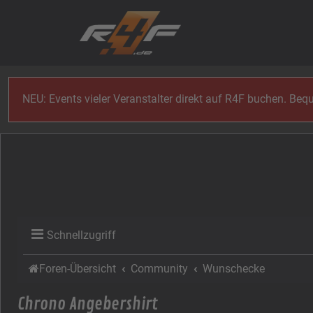
Zum Inhalt
NEU: Events vieler Veranstalter direkt auf R4F buchen. Be
Schnellzugriff
Foren-Übersicht
Community
Wunschecke
Chrono Angebershirt