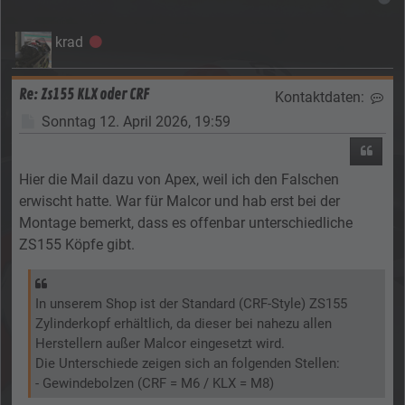
krad
Offline
Re: Zs155 KLX oder CRF
Kontaktdaten:
Kon
Beitrag
Sonntag 12. April 2026, 19:59
Zitier
Hier die Mail dazu von Apex, weil ich den Falschen
erwischt hatte. War für Malcor und hab erst bei der
Montage bemerkt, dass es offenbar unterschiedliche
ZS155 Köpfe gibt.
In unserem Shop ist der Standard (CRF-Style) ZS155
Zylinderkopf erhältlich, da dieser bei nahezu allen
Herstellern außer Malcor eingesetzt wird.
Die Unterschiede zeigen sich an folgenden Stellen:
- Gewindebolzen (CRF = M6 / KLX = M8)