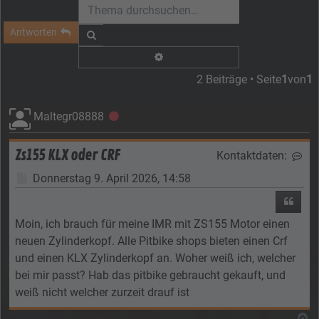
Antworten
Suche
Erweiterte Suche
2 Beiträge • Seite
1
von
1
Maltegr08888
Offline
Zs155 KLX oder CRF
Kontaktdaten:
Kon
Beitrag
Donnerstag 9. April 2026, 14:58
Zitier
Moin, ich brauch für meine IMR mit ZS155 Motor einen
neuen Zylinderkopf. Alle Pitbike shops bieten einen Crf
und einen KLX Zylinderkopf an. Woher weiß ich, welcher
bei mir passt? Hab das pitbike gebraucht gekauft, und
weiß nicht welcher zurzeit drauf ist
N