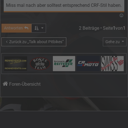
Miss mal nach aber solltest entsprechend CRF-Stil haben.
N
2 Beiträge • Seite
1
von
1
Antworten
Zurück zu „Talk about Pitbikes“
Gehe zu
Foren-Übersicht