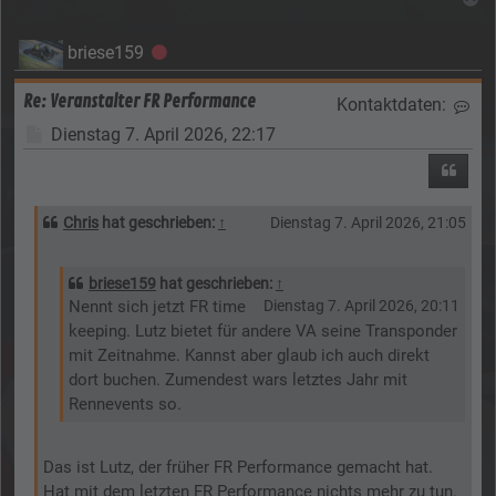
briese159
Offline
Re: Veranstalter FR Performance
Kontaktdaten:
Kon
Beitrag
Dienstag 7. April 2026, 22:17
Zitier
Chris
hat geschrieben:
↑
Dienstag 7. April 2026, 21:05
briese159
hat geschrieben:
↑
Nennt sich jetzt FR time
Dienstag 7. April 2026, 20:11
keeping. Lutz bietet für andere VA seine Transponder
mit Zeitnahme. Kannst aber glaub ich auch direkt
dort buchen. Zumendest wars letztes Jahr mit
Rennevents so.
Das ist Lutz, der früher FR Performance gemacht hat.
Hat mit dem letzten FR Performance nichts mehr zu tun.