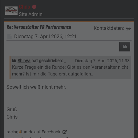
Chris
Offline
Site Admin
Re: Veranstalter FR Performance
Kontaktdaten:
Kon
Beitrag
Dienstag 7. April 2026, 12:21
Zitier
Shinya
hat geschrieben:
↑
Dienstag 7. April 2026, 11:33
Kurze Frage ein die Runde: Gibt es den Veranstalter nicht
mehr? Ist mir die Tage erst aufgefallen...
Soweit ich weiß nicht mehr.
Gruß
Chris
racing
4
fun.de auf Facebook!