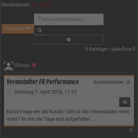
Moderatoren:
as
,
Chris
Antworten
Suche
Erweiterte Suche
9 Beiträge • Seite
1
von
1
Shinya
Offline
Veranstalter FR Performance
Kontaktdaten:
Kon
Beitrag
Dienstag 7. April 2026, 11:33
Zitier
Kurze Frage ein die Runde: Gibt es den Veranstalter nicht
mehr? Ist mir die Tage erst aufgefallen...
N