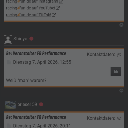
racing
4
fun.de auf Instagram!
racing
4
fun.de auf YouTube!
racing
4
fun.de auf TikTok!
N
Shinya
Offline
Re: Veranstalter FR Performance
Kontaktdaten:
Kon
Beitrag
Dienstag 7. April 2026, 12:55
Zitier
Weiß "man" warum?
N
briese159
Offline
Re: Veranstalter FR Performance
Kontaktdaten:
Kon
Beitrag
Dienstag 7. April 2026, 20:11