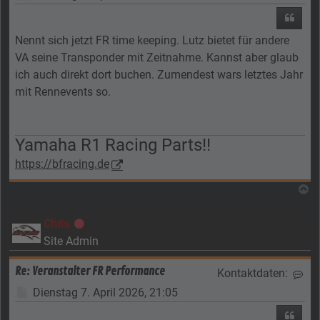
Zitier
Nennt sich jetzt FR time keeping. Lutz bietet für andere
VA seine Transponder mit Zeitnahme. Kannst aber glaub
ich auch direkt dort buchen. Zumendest wars letztes Jahr
mit Rennevents so.
Yamaha R1 Racing Parts!!
https://bfracing.de
N
Chris
Offline
Site Admin
Re: Veranstalter FR Performance
Kontaktdaten:
Kon
Beitrag
Dienstag 7. April 2026, 21:05
Zitier