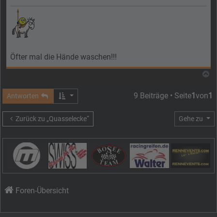
Öfter mal die Hände waschen!!!
N
9 Beiträge • Seite
1
von
1
Antworten
Zurück zu „Quasselecke“
Gehe zu
Foren-Übersicht