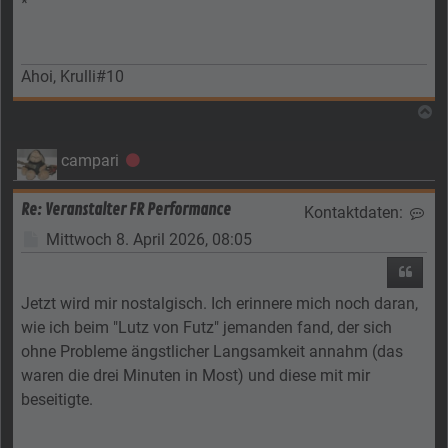
*
Ahoi, Krulli#10
N
campari
Offline
Re: Veranstalter FR Performance
Kontaktdaten:
Kon
Beitrag
Mittwoch 8. April 2026, 08:05
Zitier
Jetzt wird mir nostalgisch. Ich erinnere mich noch daran,
wie ich beim "Lutz von Futz" jemanden fand, der sich
ohne Probleme ängstlicher Langsamkeit annahm (das
waren die drei Minuten in Most) und diese mit mir
beseitigte.