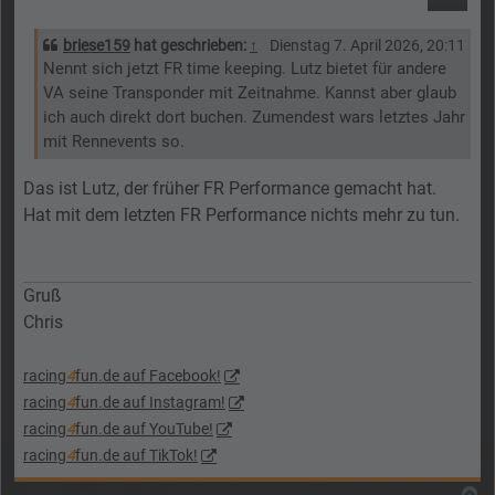
briese159
hat geschrieben:
↑
Dienstag 7. April 2026, 20:11
Nennt sich jetzt FR time keeping. Lutz bietet für andere
VA seine Transponder mit Zeitnahme. Kannst aber glaub
ich auch direkt dort buchen. Zumendest wars letztes Jahr
mit Rennevents so.
Das ist Lutz, der früher FR Performance gemacht hat.
Hat mit dem letzten FR Performance nichts mehr zu tun.
Gruß
Chris
racing
4
fun.de auf Facebook!
racing
4
fun.de auf Instagram!
racing
4
fun.de auf YouTube!
racing
4
fun.de auf TikTok!
N