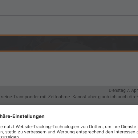
Dienstag 7. Apr
A seine Transponder mit Zeitnahme. Kannst aber glaub ich auch direk