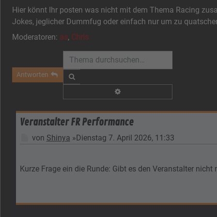
Hier könnt Ihr posten was nicht mit dem Thema Racing z
Jokes, jeglicher Dummfug oder einfach nur um zu quatsch
Moderatoren:
as
,
Chris
Antworten
Suche
Erweiterte Suche
Veranstalter FR Performance
Beitrag
von
Shinya
»
Dienstag 7. April 2026, 11:33
Kurze Frage ein die Runde: Gibt es den Veranstalter nicht m