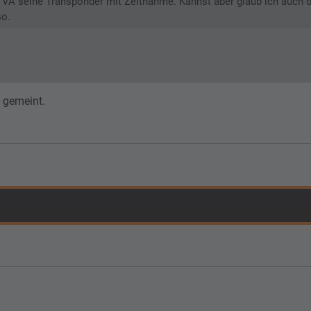
re VA seine Transponder mit Zeitnahme. Kannst aber glaub ich auch d
so.
 gemeint.