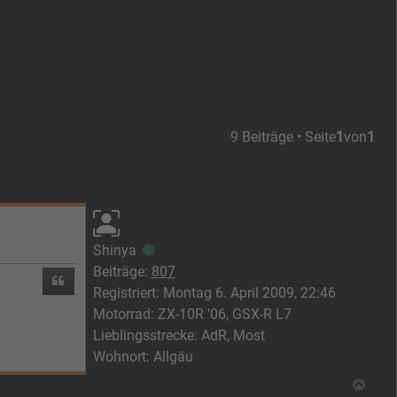
9 Beiträge • Seite
1
von
1
Shinya
Online
Beiträge:
807
Zitieren
Registriert:
Montag 6. April 2009, 22:46
Motorrad:
ZX-10R '06, GSX-R L7
Lieblingsstrecke:
AdR, Most
Wohnort:
Allgäu
Nach