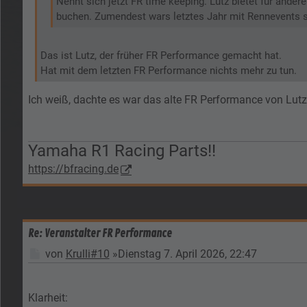
Nennt sich jetzt FR time keeping. Lutz bietet für ande
buchen. Zumendest wars letztes Jahr mit Rennevents 
Das ist Lutz, der früher FR Performance gemacht hat.
Hat mit dem letzten FR Performance nichts mehr zu tun.
Ich weiß, dachte es war das alte FR Performance von Lutz
Yamaha R1 Racing Parts!!
https://bfracing.de
Re: Veranstalter FR Performance
Beitrag
von
Krulli#10
»
Dienstag 7. April 2026, 22:47
Klarheit: