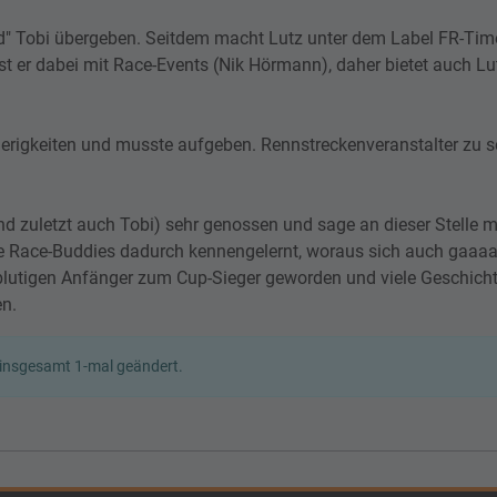
d" Tobi übergeben. Seitdem macht Lutz unter dem Label FR-Tim
st er dabei mit Race-Events (Nik Hörmann), daher bietet auch Lu
ierigkeiten und musste aufgeben. Rennstreckenveranstalter zu se
und zuletzt auch Tobi) sehr genossen und sage an dieser Stelle
ele Race-Buddies dadurch kennengelernt, woraus sich auch gaaaa
 blutigen Anfänger zum Cup-Sieger geworden und viele Geschicht
en.
 insgesamt 1-mal geändert.