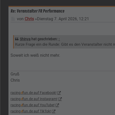
Re: Veranstalter FR Performance
Beitrag
von
Chris
»
Dienstag 7. April 2026, 12:21
Shinya
hat geschrieben:
↑
Kurze Frage ein die Runde: Gibt es den Veranstalter nicht m
Soweit ich weiß nicht mehr.
Gruß
Chris
racing
4
fun.de auf Facebook!
racing
4
fun.de auf Instagram!
racing
4
fun.de auf YouTube!
racing
4
fun.de auf TikTok!