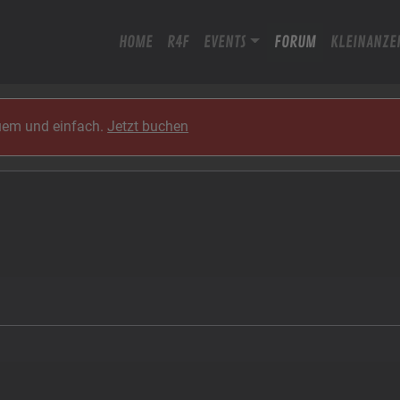
HOME
R4F
EVENTS
FORUM
KLEINANZE
quem und einfach.
Jetzt buchen