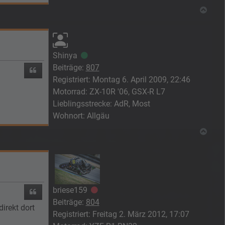
Nach
Shinya
Online
Beiträge:
807
Zitieren
Registriert:
Montag 6. April 2009, 22:46
Motorrad:
ZX-10R '06, GSX-R L7
Lieblingsstrecke:
AdR, Most
Wohnort:
Allgäu
Nach
briese159
Offline
Zitieren
Beiträge:
804
irekt dort
Registriert:
Freitag 2. März 2012, 17:07