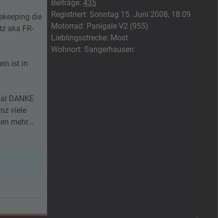
Beiträge:
435
Registriert:
Sonntag 15. Juni 2008, 18:09
ekeeping die
Motorrad:
Panigale V2 (955)
tz aka FR-
Lieblingsstrecke:
Most
Wohnort:
Sangerhausen
in ist in
 mal DANKE
nz viele
en mehr...