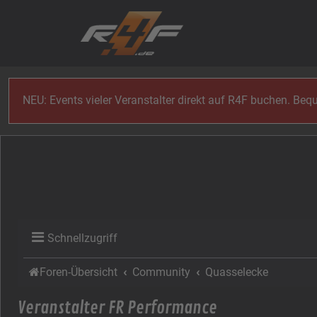
Zum Inhalt
NEU: Events vieler Veranstalter direkt auf R4F buchen. Be
Schnellzugriff
Foren-Übersicht
Community
Quasselecke
Veranstalter FR Performance