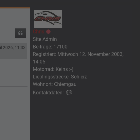
Chris
Offline
Zitieren
Site Admin
Beiträge:
17100
il 2026, 11:33
Registriert:
Mittwoch 12. November 2003,
14:05
Motorrad:
Keins :-(
Lieblingsstrecke:
Schleiz
Wohnort:
Chiemgau
Kontaktdaten von Chris
Kontaktdaten: