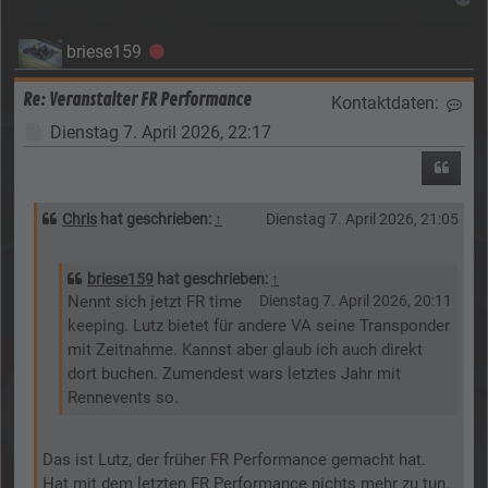
briese159
Offline
Re: Veranstalter FR Performance
Kontaktdaten:
Kon
Beitrag
Dienstag 7. April 2026, 22:17
Zitier
Chris
hat geschrieben:
↑
Dienstag 7. April 2026, 21:05
briese159
hat geschrieben:
↑
Nennt sich jetzt FR time
Dienstag 7. April 2026, 20:11
keeping. Lutz bietet für andere VA seine Transponder
mit Zeitnahme. Kannst aber glaub ich auch direkt
dort buchen. Zumendest wars letztes Jahr mit
Rennevents so.
Das ist Lutz, der früher FR Performance gemacht hat.
Hat mit dem letzten FR Performance nichts mehr zu tun.