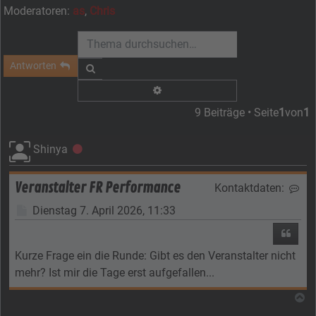
Moderatoren:
as
,
Chris
Antworten
Suche
Erweiterte Suche
9 Beiträge • Seite
1
von
1
Shinya
Offline
Veranstalter FR Performance
Kontaktdaten:
Kon
Beitrag
Dienstag 7. April 2026, 11:33
Zitier
Kurze Frage ein die Runde: Gibt es den Veranstalter nicht
mehr? Ist mir die Tage erst aufgefallen...
N