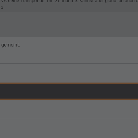
re VA seine Transponder mit Zeitnahme. Kannst aber glaub ich auch d
so.
 gemeint.