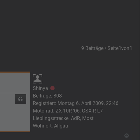
9 Beiträge • Seite
1
von
1
Shinya
Offline
Beiträge:
808
Zitieren
Registriert:
Montag 6. April 2009, 22:46
Motorrad:
ZX-10R '06, GSX-R L7
Lieblingsstrecke:
AdR, Most
Wohnort:
Allgäu
Nach