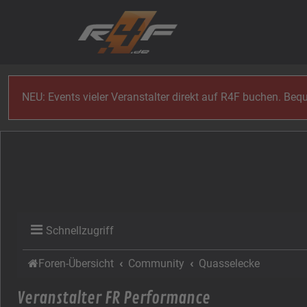
Zum Inhalt
NEU: Events vieler Veranstalter direkt auf R4F buchen. Be
Schnellzugriff
Foren-Übersicht
Community
Quasselecke
Veranstalter FR Performance