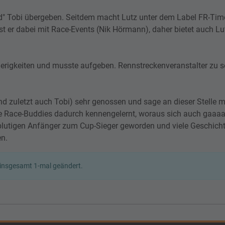
d" Tobi übergeben. Seitdem macht Lutz unter dem Label FR-Tim
st er dabei mit Race-Events (Nik Hörmann), daher bietet auch Lu
ierigkeiten und musste aufgeben. Rennstreckenveranstalter zu se
und zuletzt auch Tobi) sehr genossen und sage an dieser Stelle
ele Race-Buddies dadurch kennengelernt, woraus sich auch gaaaa
 blutigen Anfänger zum Cup-Sieger geworden und viele Geschicht
en.
 insgesamt 1-mal geändert.