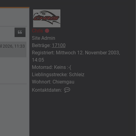
Chris
Offline
Zitieren
Site Admin
Beiträge:
17100
il 2026, 11:33
Registriert:
Mittwoch 12. November 2003,
14:05
Motorrad:
Keins :-(
Lieblingsstrecke:
Schleiz
Wohnort:
Chiemgau
Kontaktdaten von Chris
Kontaktdaten: