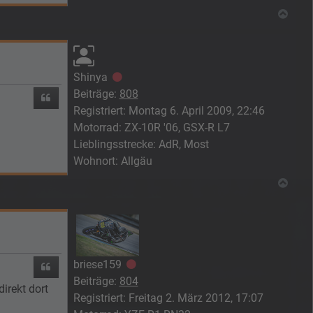
Nach
Shinya
Offline
Beiträge:
808
Zitieren
Registriert:
Montag 6. April 2009, 22:46
Motorrad:
ZX-10R '06, GSX-R L7
Lieblingsstrecke:
AdR, Most
Wohnort:
Allgäu
Nach
briese159
Offline
Zitieren
Beiträge:
804
irekt dort
Registriert:
Freitag 2. März 2012, 17:07