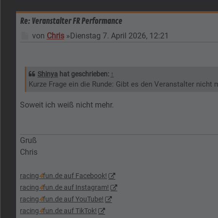
Re: Veranstalter FR Performance
Beitrag
von
Chris
»
Dienstag 7. April 2026, 12:21
Shinya
hat geschrieben:
↑
Kurze Frage ein die Runde: Gibt es den Veranstalter nicht m
Soweit ich weiß nicht mehr.
Gruß
Chris
racing
4
fun.de auf Facebook!
racing
4
fun.de auf Instagram!
racing
4
fun.de auf YouTube!
racing
4
fun.de auf TikTok!