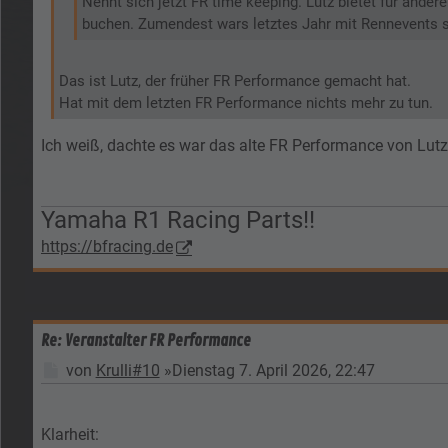
Nennt sich jetzt FR time keeping. Lutz bietet für ande
buchen. Zumendest wars letztes Jahr mit Rennevents 
Das ist Lutz, der früher FR Performance gemacht hat.
Hat mit dem letzten FR Performance nichts mehr zu tun.
Ich weiß, dachte es war das alte FR Performance von Lutz
Yamaha R1 Racing Parts!!
https://bfracing.de
Re: Veranstalter FR Performance
Beitrag
von
Krulli#10
»
Dienstag 7. April 2026, 22:47
Klarheit: