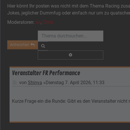
Hier könnt Ihr posten was nicht mit dem Thema Racing z
Jokes, jeglicher Dummfug oder einfach nur um zu quatsch
Moderatoren:
as
,
Chris
Antworten
Suche
Erweiterte Suche
Veranstalter FR Performance
Beitrag
von
Shinya
»
Dienstag 7. April 2026, 11:33
Kurze Frage ein die Runde: Gibt es den Veranstalter nicht m