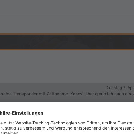
Dienstag 7. Apr
A seine Transponder mit Zeitnahme. Kannst aber glaub ich auch direk