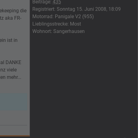
Beiträge:
435
Registriert:
Sonntag 15. Juni 2008, 18:09
ekeeping die
Motorrad:
Panigale V2 (955)
tz aka FR-
Lieblingsstrecke:
Most
Wohnort:
Sangerhausen
in ist in
 mal DANKE
nz viele
en mehr...