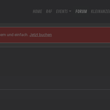
HOME
R4F
EVENTS
FORUM
KLEINANZE
quem und einfach.
Jetzt buchen