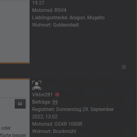
19:27
Motorrad:
RSV4
Lieblingsstrecke:
Aragon, Mugello
Wohnort:
Goldenstedt
Nach
Viktor281
Offline
Beiträge:
99
Zitieren
Registriert:
Donnerstag 29. September
2022, 13:02
Motorrad:
GSXR 1000R
 oder
Wohnort:
Bruckmühl
Warte besser