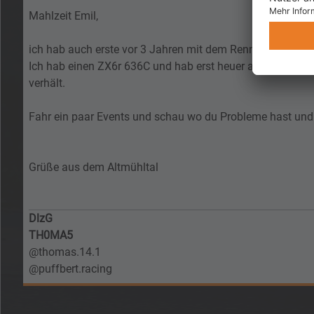
Mahlzeit Emil,
ich hab auch erste vor 3 Jahren mit dem Rennstrecken fa
Ich hab einen ZX6r 636C und hab erst heuer angefangen etw
verhält.
Fahr ein paar Events und schau wo du Probleme hast und
Grüße aus dem Altmühltal
DlzG
TH0MA5
@thomas.14.1
@puffbert.racing