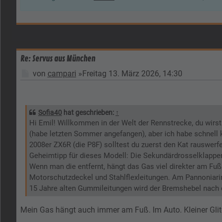
Re: Servus aus München
Beitrag
von
campari
»
Freitag 13. März 2026, 14:30
Sofia40
hat geschrieben:
↑
Hi Emil! Willkommen in der Welt der Rennstrecke, du wirst
(habe letzten Sommer angefangen), aber ich habe schnell k
2008er ZX6R (die P8F) solltest du zuerst den Kat rauswerfe
Geheimtipp für dieses Modell: Die Sekundärdrosselklappe
Wenn man die entfernt, hängt das Gas viel direkter am Fuß.
Motorschutzdeckel und Stahlflexleitungen. Am Pannoniarin
15 Jahre alten Gummileitungen wird der Bremshebel nach 
Mein Gas hängt auch immer am Fuß. Im Auto. Kleiner Gli