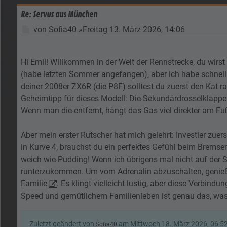
Re: Servus aus München
Beitrag
von
Sofia40
»
Freitag 13. März 2026, 14:06
Hi Emil! Willkommen in der Welt der Rennstrecke, du wirst
(habe letzten Sommer angefangen), aber ich habe schnell 
deiner 2008er ZX6R (die P8F) solltest du zuerst den Kat ra
Geheimtipp für dieses Modell: Die Sekundärdrosselklapp
Wenn man die entfernt, hängt das Gas viel direkter am Fu
Aber mein erster Rutscher hat mich gelehrt: Investier zue
in Kurve 4, brauchst du ein perfektes Gefühl beim Brems
weich wie Pudding! Wenn ich übrigens mal nicht auf der St
runterzukommen. Um vom Adrenalin abzuschalten, genieße
Familie
. Es klingt vielleicht lustig, aber diese Verbin
Speed und gemütlichem Familienleben ist genau das, was 
Zuletzt geändert von
am Mittwoch 18. März 2026, 06:52
Sofia40