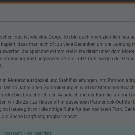
 sehen, das ist wie eine Droge. Ich bin auch noch ziemlich neu a
kapiert, dass man sich oft zu viele Gedanken um die Leistung m
uswerfen, der speichert extrem viel Hitze direkt unter dem Motor.
en im Ansaugtrakt begrenzen oft die Luftzufuhr wegen der Ger
ß.
rst in Motorschutzdeckel und Stahlflexleitungen. Am Pannoniarin
en. Mit 15 Jahre alten Gummileitungen wird der Bremshebel nach
recke bin, brauche ich den Ausgleich mit der Familie, um mal ri
n wir die Zeit zu Hause oft in
passenden Partnerlook-Outfits fü
dung zu Hause gibt mir die nötige Ruhe für den nächsten Turn. Der
die Sache langfristig tragbar macht.
, insgesamt 1-mal geändert.