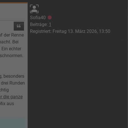
Sofia40
Offline
Beiträge:
1
Zitieren
Registriert:
Freitag 13. März 2026, 13:50
uf der Renne
acht. Bei
 Ein echter
äuschnormen.
g, besonders
 drei Runden
chtig
r die ganze
 Mix aus