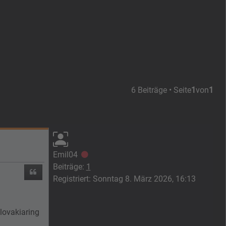
6 Beiträge • Seite
1
von
1
Emil04
Offline
Beiträge:
1
Zitieren
Registriert:
Sonntag 8. März 2026, 16:13
lovakiaring