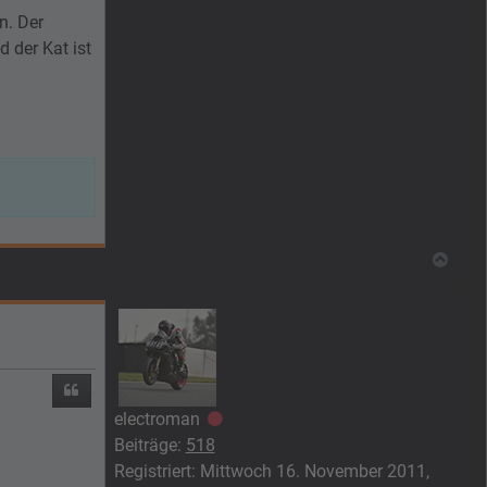
n. Der
 der Kat ist
Nach
Zitieren
electroman
Offline
Beiträge:
518
Registriert:
Mittwoch 16. November 2011,