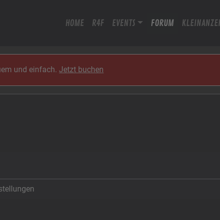
HOME
R4F
EVENTS
FORUM
KLEINANZE
quem und einfach.
Jetzt buchen
stellungen