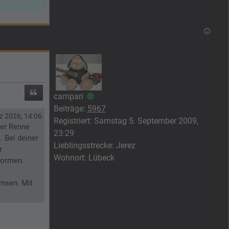
Nach
Zitieren
campari
Online
Beiträge:
5967
z 2026, 14:06
Registriert:
Samstag 5. September 2009,
der Renne
23:29
. Bei deiner
Lieblingsstrecke:
Jerez
r
Wohnort:
Lübeck
normen.
emsen. Mit