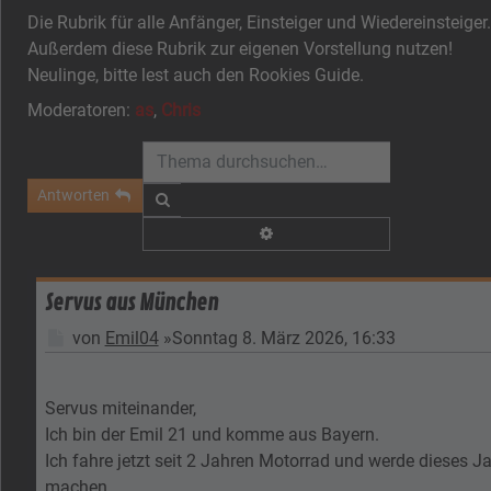
Die Rubrik für alle Anfänger, Einsteiger und Wiedereinsteiger.
Außerdem diese Rubrik zur eigenen Vorstellung nutzen!
Neulinge, bitte lest auch den Rookies Guide.
Moderatoren:
as
,
Chris
Antworten
Suche
Erweiterte Suche
Servus aus München
Beitrag
von
Emil04
»
Sonntag 8. März 2026, 16:33
Servus miteinander,
Ich bin der Emil 21 und komme aus Bayern.
Ich fahre jetzt seit 2 Jahren Motorrad und werde dieses 
machen.