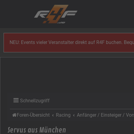
Zum Inhalt
NEU: Events vieler Veranstalter direkt auf R4F buchen. Be
Schnellzugriff
Foren-Übersicht
Racing
Anfänger / Einsteiger / Vor
Servus aus München