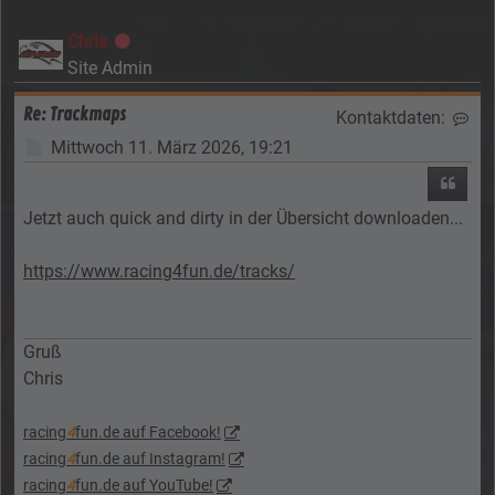
Chris
Offline
Site Admin
Re: Trackmaps
Kontaktdaten:
Kon
Beitrag
Mittwoch 11. März 2026, 19:21
Zitier
Jetzt auch quick and dirty in der Übersicht downloaden...
https://www.racing4fun.de/tracks/
Gruß
Chris
racing
4
fun.de auf Facebook!
racing
4
fun.de auf Instagram!
racing
4
fun.de auf YouTube!