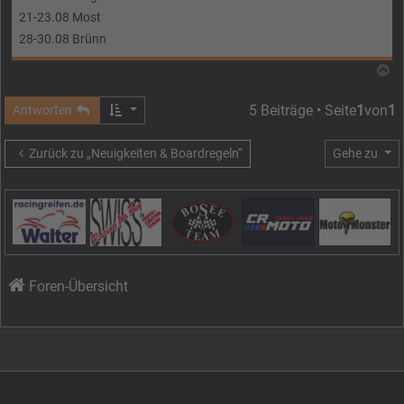
21-23.08 Most
28-30.08 Brünn
N
5 Beiträge • Seite
1
von
1
Antworten
Zurück zu „Neuigkeiten & Boardregeln“
Gehe zu
Foren-Übersicht