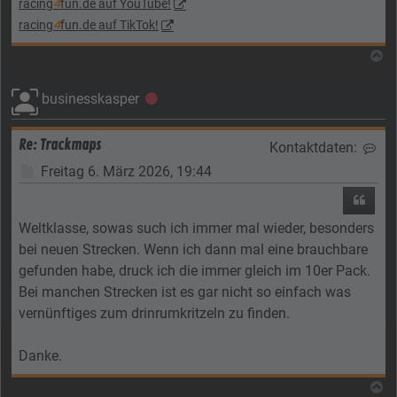
racing
4
fun.de auf YouTube!
racing
4
fun.de auf TikTok!
N
businesskasper
Offline
Re: Trackmaps
Kontaktdaten:
Kon
Beitrag
Freitag 6. März 2026, 19:44
Zitier
Weltklasse, sowas such ich immer mal wieder, besonders
bei neuen Strecken. Wenn ich dann mal eine brauchbare
gefunden habe, druck ich die immer gleich im 10er Pack.
Bei manchen Strecken ist es gar nicht so einfach was
vernünftiges zum drinrumkritzeln zu finden.
Danke.
N