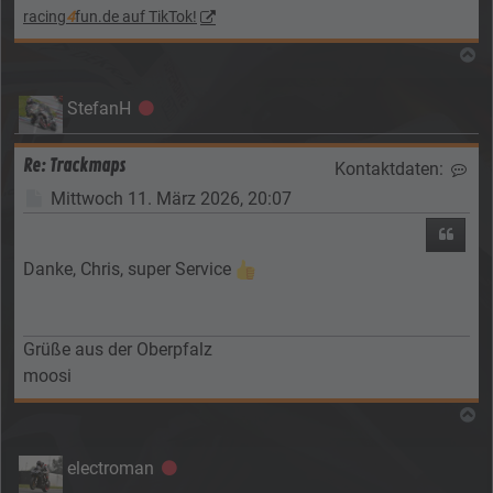
racing
4
fun.de auf TikTok!
N
StefanH
Offline
Re: Trackmaps
Kontaktdaten:
Kon
Beitrag
Mittwoch 11. März 2026, 20:07
Zitier
Danke, Chris, super Service
Grüße aus der Oberpfalz
moosi
N
electroman
Offline