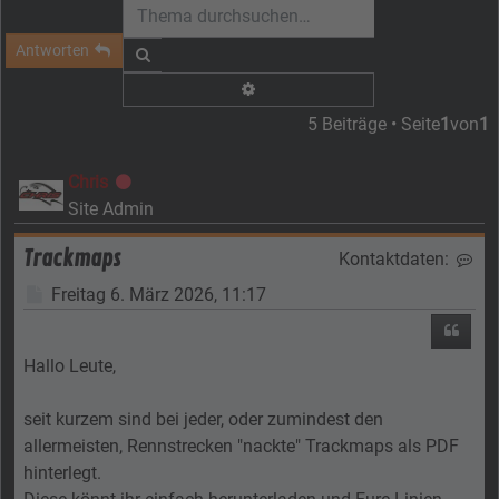
Antworten
Suche
Erweiterte Suche
5 Beiträge • Seite
1
von
1
Chris
Offline
Site Admin
Trackmaps
Kontaktdaten:
Kon
Beitrag
Freitag 6. März 2026, 11:17
Zitier
Hallo Leute,
seit kurzem sind bei jeder, oder zumindest den
allermeisten, Rennstrecken "nackte" Trackmaps als PDF
hinterlegt.