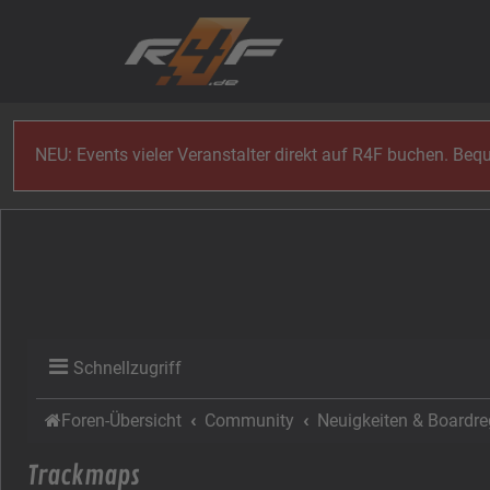
Zum Inhalt
NEU: Events vieler Veranstalter direkt auf R4F buchen. Be
Schnellzugriff
Foren-Übersicht
Community
Neuigkeiten & Boardre
Trackmaps