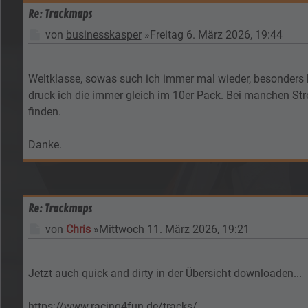
Re: Trackmaps
Beitrag
von
businesskasper
»
Freitag 6. März 2026, 19:44
Weltklasse, sowas such ich immer mal wieder, besonders
druck ich die immer gleich im 10er Pack. Bei manchen Stre
finden.
Danke.
Re: Trackmaps
Beitrag
von
Chris
»
Mittwoch 11. März 2026, 19:21
Jetzt auch quick and dirty in der Übersicht downloaden...
https://www.racing4fun.de/tracks/