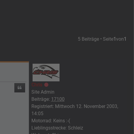
5 Beiträge • Seite
1
von
1
Chris
Offline
Zitieren
Site Admin
Beiträge:
17100
Registriert:
Mittwoch 12. November 2003,
14:05
Motorrad:
Keins :-(
Lieblingsstrecke:
Schleiz