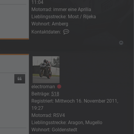
11:04
Motorrad:
immer eine Aprilia
Lieblingsstrecke:
Most / Rijeka
Wohnort:
Amberg
Kontaktdaten von Stef
Kontaktdaten:
Nach
Zitieren
electroman
Offline
Beiträge:
518
Registriert:
Mittwoch 16. November 2011,
19:27
Motorrad:
RSV4
Lieblingsstrecke:
Aragon, Mugello
Wohnort:
Goldenstedt