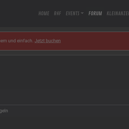
HOME
R4F
EVENTS
FORUM
KLEINANZE
quem und einfach.
Jetzt buchen
geln