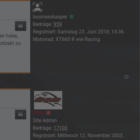
businesskasper
Online
Beiträge:
959
Zitieren
Registriert:
Samstag 23. Juni 2018, 14:36
en habe,
Motorrad:
XT660 R wie Racing
ritzeln zu
Nach
Chris
Offline
Zitieren
Site Admin
Beiträge:
17100
Registriert:
Mittwoch 12. November 2003,