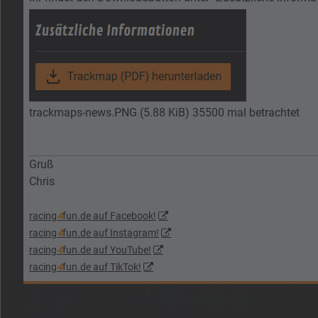
trackmaps-news.PNG (5.88 KiB) 35500 mal betrachtet
Gruß
Chris
racing
4
fun.de auf Facebook!
racing
4
fun.de auf Instagram!
racing
4
fun.de auf YouTube!
racing
4
fun.de auf TikTok!