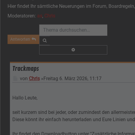
Hier findet Ihr sämtliche Neuerungen im Forum, Boardregeln
Moderatoren:
as
,
Chris
Antworten
Suche
Erweiterte Suche
Trackmaps
Beitrag
von
Chris
»
Freitag 6. März 2026, 11:17
Hallo Leute,
seit kurzem sind bei jeder, oder zumindest den allermeist
Diese könnt ihr einfach herunterladen und Eure Linien un
Ihr findet den Downloadbutton unter "Zusätzliche Informa