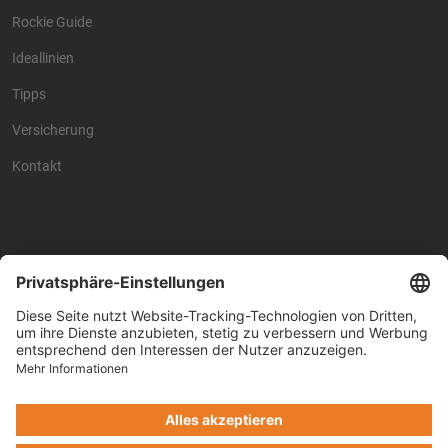
Rockie Guide
Ideallinien
Tipps
Versicherung
Kontakt
Racing4fun - Alles über
Racing4fun - Alles über
Motorrad Renntraining
Motorrad Renntraining
Copyright © Racing4Fun 2024
Impressum
-
Datenschutz
-
Cookie-Einstellungen