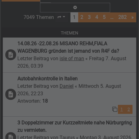
Erweiterte Suche
7049 Themen
1
2
3
4
5
…
282
»
Seite
1
von
282
THEMEN
14.08.26 -22.08.26 MISANO REHM,FIALA
WAGENBURG gründen ist jemand von R4F da?
Letzter Beitrag von
isle of man
«
Freitag 7. August
2026, 03:39
Autobahnkontrolle in Italien
Letzter Beitrag von
Daniel
«
Mittwoch 5. August
2026, 22:23
Antworten:
18
1
2
3 Doppelzimmer zur Kurzzeitmiete nahe Nürburgring
zu vermieten.
Letzter Beitrag von
Taurus
«
Montag 3. August 2026,