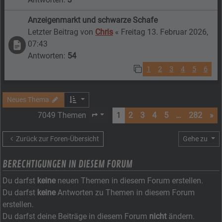
Anzeigenmarkt und schwarze Schafe
Letzter Beitrag von
Chris
«
Freitag 13. Februar 2026,
07:43
Antworten:
54
1
2
3
4
5
6
Neues Thema
7049 Themen
1
2
3
4
5
…
282
»
Seite
1
von
282
Zurück zur Foren-Übersicht
Gehe zu
BERECHTIGUNGEN IN DIESEM FORUM
Du darfst
keine
neuen Themen in diesem Forum erstellen.
Du darfst
keine
Antworten zu Themen in diesem Forum
erstellen.
Du darfst deine Beiträge in diesem Forum
nicht
ändern.