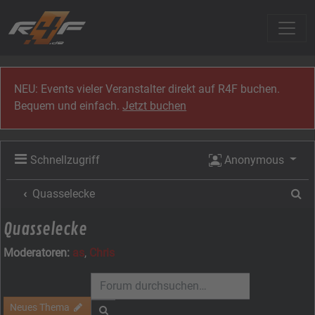
Zum Inhalt
NEU: Events vieler Veranstalter direkt auf R4F buchen.
Bequem und einfach.
Jetzt buchen
Schnellzugriff
Anonymous
Su
Quasselecke
Quasselecke
Moderatoren:
as
,
Chris
Neues Thema
Suche