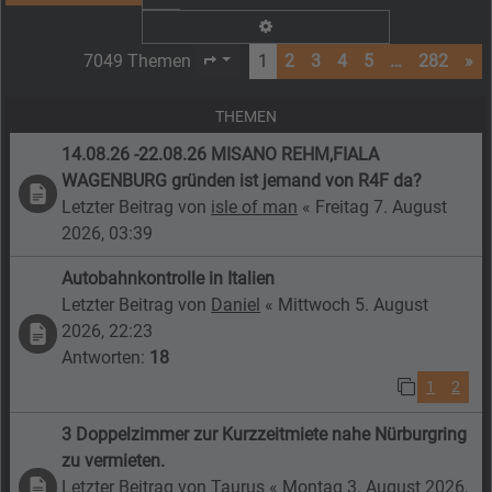
Erweiterte Suche
7049 Themen
1
2
3
4
5
…
282
»
Seite
1
von
282
THEMEN
14.08.26 -22.08.26 MISANO REHM,FIALA
WAGENBURG gründen ist jemand von R4F da?
Letzter Beitrag von
isle of man
«
Freitag 7. August
2026, 03:39
Autobahnkontrolle in Italien
Letzter Beitrag von
Daniel
«
Mittwoch 5. August
2026, 22:23
Antworten:
18
1
2
3 Doppelzimmer zur Kurzzeitmiete nahe Nürburgring
zu vermieten.
Letzter Beitrag von
Taurus
«
Montag 3. August 2026,