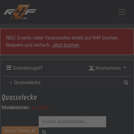
Zum Inhalt
NEU: Events vieler Veranstalter direkt auf R4F buchen.
Bequem und einfach.
Jetzt buchen
Schnellzugriff
Anonymous
Su
Quasselecke
Quasselecke
Moderatoren:
as
,
Chris
Neues Thema
Suche