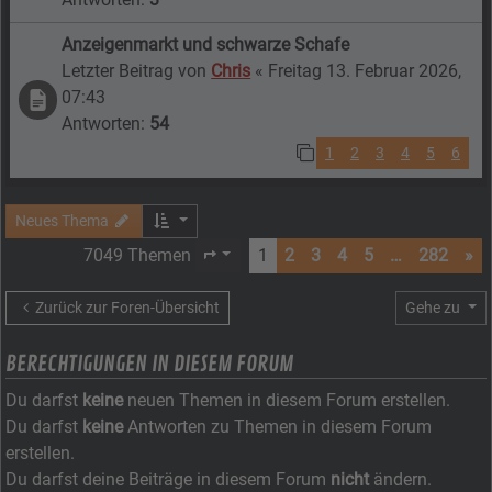
Anzeigenmarkt und schwarze Schafe
Letzter Beitrag von
Chris
«
Freitag 13. Februar 2026,
07:43
Antworten:
54
1
2
3
4
5
6
Neues Thema
7049 Themen
1
2
3
4
5
…
282
»
Seite
1
von
282
Zurück zur Foren-Übersicht
Gehe zu
BERECHTIGUNGEN IN DIESEM FORUM
Du darfst
keine
neuen Themen in diesem Forum erstellen.
Du darfst
keine
Antworten zu Themen in diesem Forum
erstellen.
Du darfst deine Beiträge in diesem Forum
nicht
ändern.