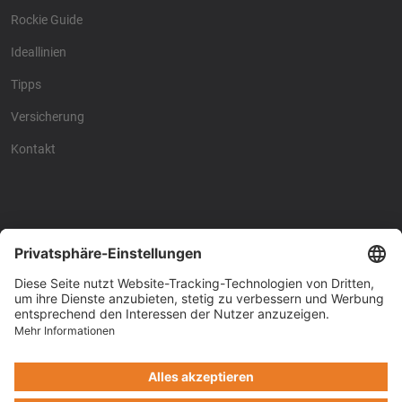
Rockie Guide
Ideallinien
Tipps
Versicherung
Kontakt
Racing4fun - Alles über
Racing4fun - Alles über
Motorrad Renntraining
Motorrad Renntraining
Copyright © Racing4Fun 2024
Impressum
-
Datenschutz
-
Cookie-Einstellungen