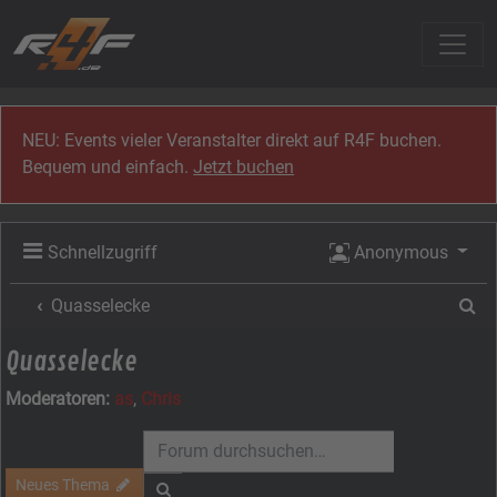
Zum Inhalt
NEU: Events vieler Veranstalter direkt auf R4F buchen.
Bequem und einfach.
Jetzt buchen
Schnellzugriff
Anonymous
Su
Quasselecke
Quasselecke
Moderatoren:
as
,
Chris
Neues Thema
Suche