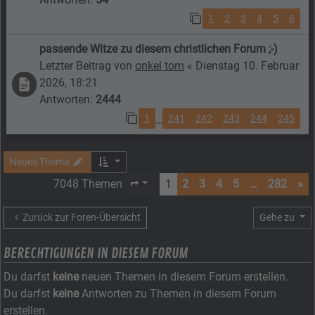
1
2
3
4
5
6
passende Witze zu diesem christlichen Forum ;-)
Letzter Beitrag von
onkel tom
«
Dienstag 10. Februar
2026, 18:21
Antworten:
2444
1
241
242
243
244
245
…
Neues Thema
7048 Themen
1
2
3
4
5
…
282
»
Seite
1
von
282
Zurück zur Foren-Übersicht
Gehe zu
BERECHTIGUNGEN IN DIESEM FORUM
Du darfst
keine
neuen Themen in diesem Forum erstellen.
Du darfst
keine
Antworten zu Themen in diesem Forum
erstellen.