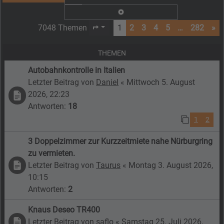
Erweiterte Suche
7048 Themen
1
2
3
4
5
…
282
»
Seite
1
von
282
THEMEN
Autobahnkontrolle in Italien
Letzter Beitrag von
Daniel
«
Mittwoch 5. August
2026, 22:23
Antworten:
18
1
2
3 Doppelzimmer zur Kurzzeitmiete nahe Nürburgring
zu vermieten.
Letzter Beitrag von
Taurus
«
Montag 3. August 2026,
10:15
Antworten:
2
Knaus Deseo TR400
Letzter Beitrag von
saflo
«
Samstag 25. Juli 2026,