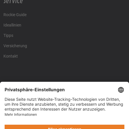
Service
Rockie Guide
Ideallinien
Tipps
Versicherung
Kontakt
Racing4fun - Alles über
Racing4fun - Alles über
Motorrad Renntraining
Motorrad Renntraining