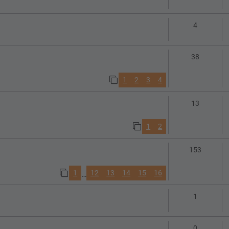
Antworte
4
Antworte
38
1
2
3
4
Antworte
13
1
2
Antwort
153
1
12
13
14
15
16
…
Antworte
1
Antworte
0