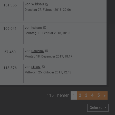
Letzter Beitrag
von
Wildsau
n
Zugriffe
151.355
Dienstag 27. Februar 2018, 20:06
Letzter Beitrag
von
techam
n
Zugriffe
106.041
Sonntag 11. Februar 2018, 18:03
Letzter Beitrag
von
Daniel84
n
Zugriffe
67.450
Montag 18. Dezember 2017, 18:17
Letzter Beitrag
von
SilliaN
n
Zugriffe
113.876
Mittwoch 25. Oktober 2017, 12:43
115 Themen
1
2
3
4
5
»
Gehe zu