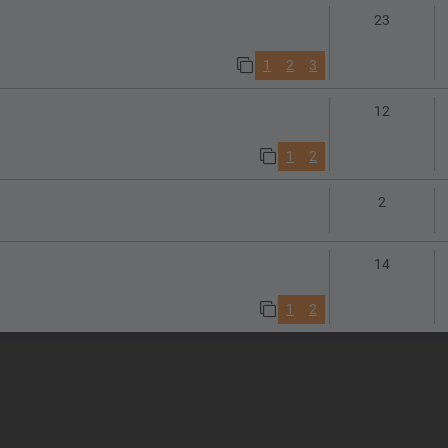
Antworte
23
1
2
3
Antworte
12
1
2
Antworte
2
Antworte
14
1
2