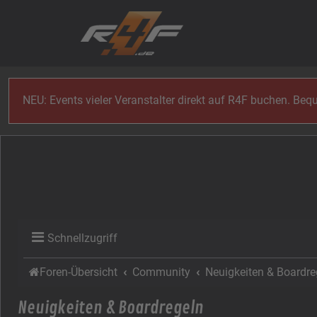
Zum Inhalt
NEU: Events vieler Veranstalter direkt auf R4F buchen. Be
Schnellzugriff
Foren-Übersicht
Community
Neuigkeiten & Boardre
Neuigkeiten & Boardregeln