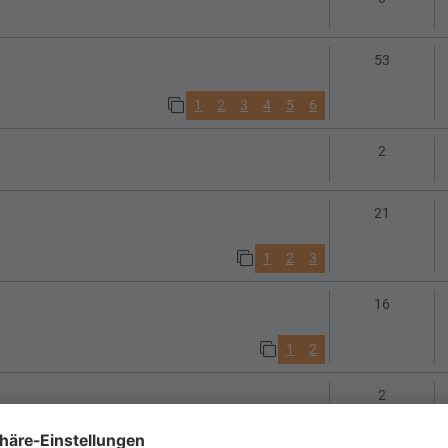
Antworte
53
1
2
3
4
5
6
Antworte
2
Antworte
21
1
2
3
Antworte
16
1
2
Antworte
2