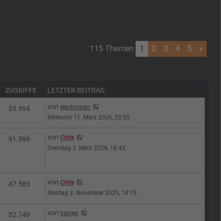
115 Themen
1
2
3
4
5
»
ZUGRIFFE
LETZTER BEITRAG
Letzter Beitrag
von
electroman
n
Zugriffe
35.594
Mittwoch 11. März 2026, 20:35
Letzter Beitrag
von
Chris
n
Zugriffe
91.599
Dienstag 3. März 2026, 18:43
Letzter Beitrag
von
Chris
n
Zugriffe
47.583
Montag 3. November 2025, 14:15
Letzter Beitrag
von
benger
n
Zugriffe
52.749