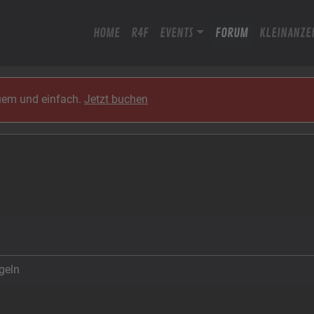
HOME
R4F
EVENTS
FORUM
KLEINANZE
quem und einfach.
Jetzt buchen
geln