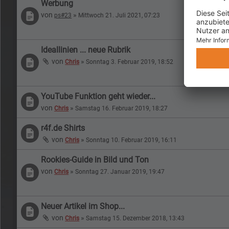
Werbung
von
»
ps#23
Mittwoch 21. Juli 2021, 07:23
Ideallinien ... neue Rubrik
von
»
Chris
Sonntag 3. Februar 2019, 18:52
YouTube Funktion geht wieder...
von
»
Chris
Samstag 16. Februar 2019, 18:27
r4f.de Shirts
von
»
Chris
Sonntag 10. Februar 2019, 16:11
Rookies-Guide in Bild und Ton
von
»
Chris
Sonntag 27. Januar 2019, 19:47
Neuer Artikel im Shop...
von
»
Chris
Samstag 15. Dezember 2018, 13:43