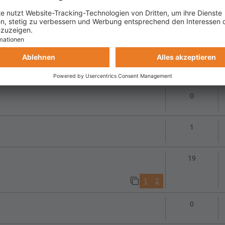
Antworte
26
1
2
3
Antwort
141
1
11
12
13
14
15
…
Antworte
0
Antworte
1
Antworte
19
1
2
Antworte
0