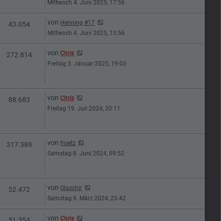
Mittwoch 4. Juni 2025, 17:56
Letzter Beitrag
von
Henning #17
n
Zugriffe
43.054
Mittwoch 4. Juni 2025, 13:56
Letzter Beitrag
von
Chris
n
Zugriffe
272.814
Freitag 3. Januar 2025, 19:03
Letzter Beitrag
von
Chris
n
Zugriffe
88.683
Freitag 19. Juli 2024, 20:11
Letzter Beitrag
von
froetz
en
Zugriffe
317.389
Samstag 8. Juni 2024, 09:52
Letzter Beitrag
von
Olaschir
n
Zugriffe
52.472
Samstag 9. März 2024, 23:42
Letzter Beitrag
von
Chris
n
Zugriffe
51.354