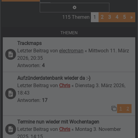
Erweiterte Suche
115 Themen
1
2
3
4
5
»
THEMEN
Trackmaps
Letzter Beitrag von
electroman
«
Mittwoch 11. März
2026, 20:35
Antworten:
4
Aufzünderdatenbank wieder da :-)
Letzter Beitrag von
Chris
«
Dienstag 3. März 2026,
18:43
Antworten:
17
1
2
Termine nun wieder mit Wochentagen
Letzter Beitrag von
Chris
«
Montag 3. November
2025, 14:15