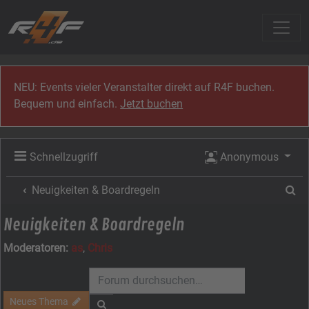
Zum Inhalt
NEU: Events vieler Veranstalter direkt auf R4F buchen.
Bequem und einfach.
Jetzt buchen
Schnellzugriff
Anonymous
Su
Neuigkeiten & Boardregeln
Neuigkeiten & Boardregeln
Moderatoren:
as
,
Chris
Neues Thema
Suche