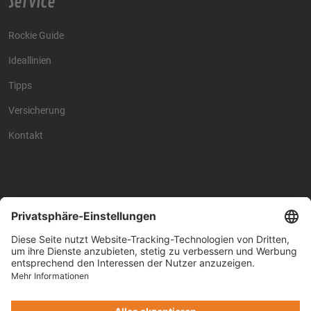
Service
Rockie Guide
Ideallinien
Tipps
Versicherung
Kontakt
Racing4fun - Alles über
Racing4fun - Alles über
Motorrad Renntraining
Motorrad Renntraining