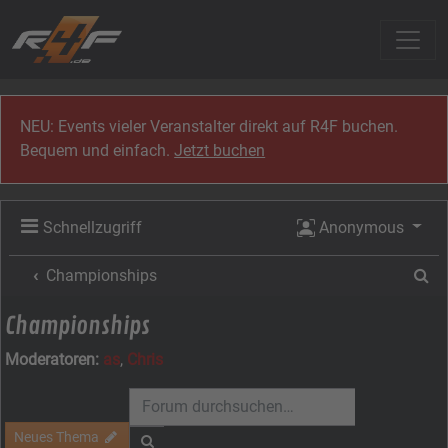
Zum Inhalt
NEU: Events vieler Veranstalter direkt auf R4F buchen.
Bequem und einfach.
Jetzt buchen
Schnellzugriff
Anonymous
Su
Championships
Championships
Moderatoren:
as
,
Chris
Neues Thema
Suche