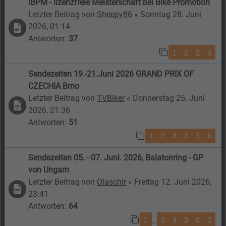
IBPM - lizenzfreie Meisterschaft bei Bike Promotion
Letzter Beitrag von
Sheepy86
«
Sonntag 28. Juni
2026, 01:14
Antworten:
37
1
2
3
4
Sendezeiten 19.-21.Juni 2026 GRAND PRIX OF
CZECHIA Brno
Letzter Beitrag von
TVBiker
«
Donnerstag 25. Juni
2026, 21:36
Antworten:
51
1
2
3
4
5
6
Sendezeiten 05. - 07. Juni. 2026, Balatonring - GP
von Ungarn
Letzter Beitrag von
Olaschir
«
Freitag 12. Juni 2026,
23:41
Antworten:
64
1
3
4
5
6
7
…