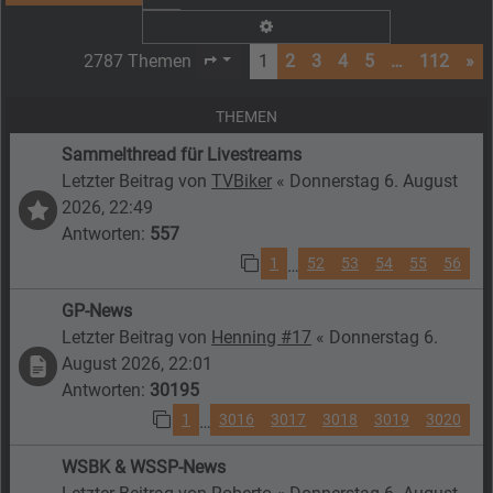
Erweiterte Suche
2787 Themen
1
2
3
4
5
…
112
»
Seite
1
von
112
THEMEN
Sammelthread für Livestreams
Letzter Beitrag von
TVBiker
«
Donnerstag 6. August
2026, 22:49
Antworten:
557
1
52
53
54
55
56
…
GP-News
Letzter Beitrag von
Henning #17
«
Donnerstag 6.
August 2026, 22:01
Antworten:
30195
1
3016
3017
3018
3019
3020
…
WSBK & WSSP-News