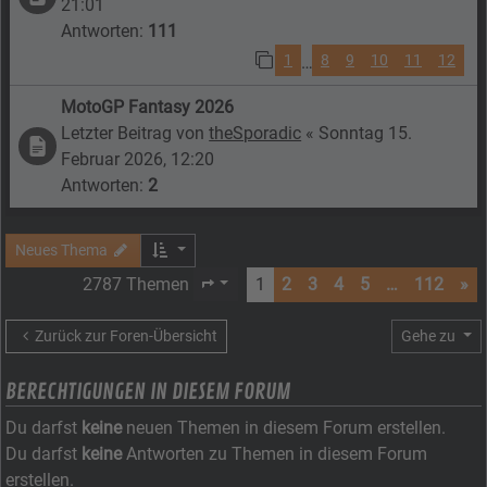
21:01
Antworten:
111
1
8
9
10
11
12
…
MotoGP Fantasy 2026
Letzter Beitrag von
theSporadic
«
Sonntag 15.
Februar 2026, 12:20
Antworten:
2
Neues Thema
2787 Themen
1
2
3
4
5
…
112
»
Seite
1
von
112
Zurück zur Foren-Übersicht
Gehe zu
BERECHTIGUNGEN IN DIESEM FORUM
Du darfst
keine
neuen Themen in diesem Forum erstellen.
Du darfst
keine
Antworten zu Themen in diesem Forum
erstellen.