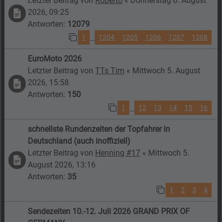
Letzter Beitrag von
Roberto
«
Donnerstag 6. August
2026, 09:25
Antworten:
12079
1
1204
1205
1206
1207
1208
…
EuroMoto 2026
Letzter Beitrag von
TTs Tim
«
Mittwoch 5. August
2026, 15:58
Antworten:
150
1
12
13
14
15
16
…
schnellste Rundenzeiten der Topfahrer in
Deutschland (auch inoffiziell)
Letzter Beitrag von
Henning #17
«
Mittwoch 5.
August 2026, 13:16
Antworten:
35
1
2
3
4
Sendezeiten 10.-12. Juli 2026 GRAND PRIX OF