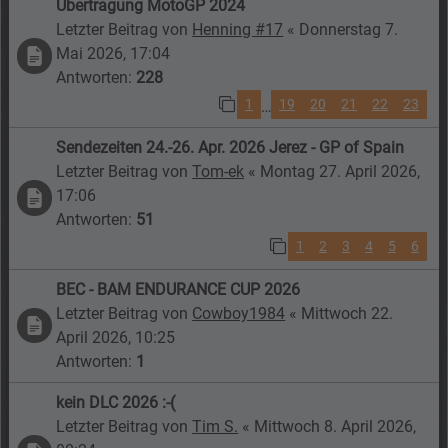
Übertragung MotoGP 2024
Letzter Beitrag von
Henning #17
«
Donnerstag 7.
Mai 2026, 17:04
Antworten:
228
1
19
20
21
22
23
…
Sendezeiten 24.-26. Apr. 2026 Jerez - GP of Spain
Letzter Beitrag von
Tom-ek
«
Montag 27. April 2026,
17:06
Antworten:
51
1
2
3
4
5
6
BEC - BAM ENDURANCE CUP 2026
Letzter Beitrag von
Cowboy1984
«
Mittwoch 22.
April 2026, 10:25
Antworten:
1
kein DLC 2026 :-(
Letzter Beitrag von
Tim S.
«
Mittwoch 8. April 2026,