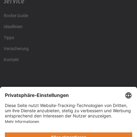
Service
Rockie Guide
Ideallinien
Tipps
Versicherung
Kontakt
Racing4fun - Alles über
Racing4fun - Alles über
Motorrad Renntraining
Motorrad Renntraining