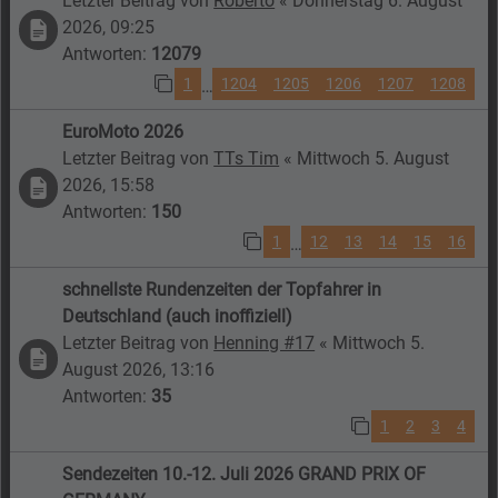
Letzter Beitrag von
Roberto
«
Donnerstag 6. August
2026, 09:25
Antworten:
12079
1
1204
1205
1206
1207
1208
…
EuroMoto 2026
Letzter Beitrag von
TTs Tim
«
Mittwoch 5. August
2026, 15:58
Antworten:
150
1
12
13
14
15
16
…
schnellste Rundenzeiten der Topfahrer in
Deutschland (auch inoffiziell)
Letzter Beitrag von
Henning #17
«
Mittwoch 5.
August 2026, 13:16
Antworten:
35
1
2
3
4
Sendezeiten 10.-12. Juli 2026 GRAND PRIX OF