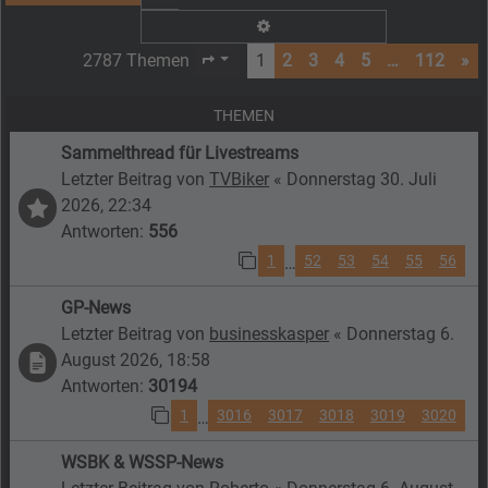
Erweiterte Suche
2787 Themen
1
2
3
4
5
…
112
»
Seite
1
von
112
THEMEN
Sammelthread für Livestreams
Letzter Beitrag von
TVBiker
«
Donnerstag 30. Juli
2026, 22:34
Antworten:
556
1
52
53
54
55
56
…
GP-News
Letzter Beitrag von
businesskasper
«
Donnerstag 6.
August 2026, 18:58
Antworten:
30194
1
3016
3017
3018
3019
3020
…
WSBK & WSSP-News