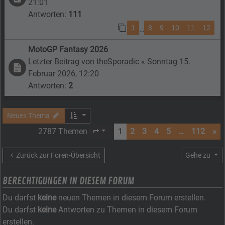
21:01
Antworten:
111
1
8
9
10
11
12
…
MotoGP Fantasy 2026
Letzter Beitrag von
theSporadic
«
Sonntag 15.
Februar 2026, 12:20
Antworten:
2
Neues Thema
2787 Themen
1
2
3
4
5
…
112
»
Seite
1
von
112
Zurück zur Foren-Übersicht
Gehe zu
BERECHTIGUNGEN IN DIESEM FORUM
Du darfst
keine
neuen Themen in diesem Forum erstellen.
Du darfst
keine
Antworten zu Themen in diesem Forum
erstellen.