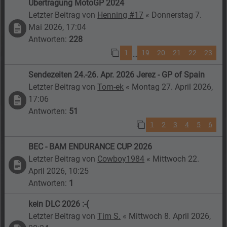
Übertragung MotoGP 2024
Letzter Beitrag von
Henning #17
«
Donnerstag 7.
Mai 2026, 17:04
Antworten:
228
1
19
20
21
22
23
…
Sendezeiten 24.-26. Apr. 2026 Jerez - GP of Spain
Letzter Beitrag von
Tom-ek
«
Montag 27. April 2026,
17:06
Antworten:
51
1
2
3
4
5
6
BEC - BAM ENDURANCE CUP 2026
Letzter Beitrag von
Cowboy1984
«
Mittwoch 22.
April 2026, 10:25
Antworten:
1
kein DLC 2026 :-(
Letzter Beitrag von
Tim S.
«
Mittwoch 8. April 2026,