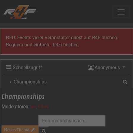
Zum Inhalt
NEU: Events vieler Veranstalter direkt auf R4F buchen.
Bequem und einfach.
Jetzt buchen
Schnellzugriff
Anonymous
Su
Championships
Championships
Moderatoren:
as
,
Chris
Neues Thema
Suche