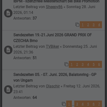
IBPM - lizenzfreie Meisterschaft bei Bike Promotion
Letzter Beitrag von
Sheepy86
«
Sonntag 28. Juni
2026, 01:14
Antworten:
37
1
2
3
4
Sendezeiten 19.-21.Juni 2026 GRAND PRIX OF
CZECHIA Brno
Letzter Beitrag von
TVBiker
«
Donnerstag 25. Juni
2026, 21:36
Antworten:
51
1
2
3
4
5
6
Sendezeiten 05. - 07. Juni. 2026, Balatonring - GP
von Ungarn
Letzter Beitrag von
Olaschir
«
Freitag 12. Juni 2026,
23:41
Antworten:
64
1
3
4
5
6
7
…