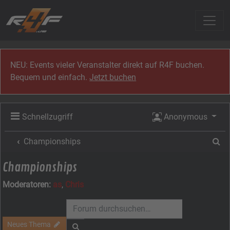
Zum Inhalt
NEU: Events vieler Veranstalter direkt auf R4F buchen.
Bequem und einfach.
Jetzt buchen
Schnellzugriff
Anonymous
Su
Championships
Championships
Moderatoren:
as
,
Chris
Neues Thema
Suche