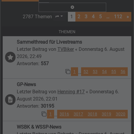
Erweiterte Suche
2787 Themen
1
2
3
4
5
…
112
»
Seite
1
von
112
THEMEN
Sammelthread für Livestreams
Letzter Beitrag von
TVBiker
«
Donnerstag 6. August
2026, 22:49
Antworten:
557
1
52
53
54
55
56
…
GP-News
Letzter Beitrag von
Henning #17
«
Donnerstag 6.
August 2026, 22:01
Antworten:
30195
1
3016
3017
3018
3019
3020
…
WSBK & WSSP-News