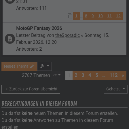
21:01
Antworten:
111
1
8
9
10
11
12
…
MotoGP Fantasy 2026
Letzter Beitrag von
theSporadic
«
Sonntag 15.
Februar 2026, 12:20
Antworten:
2
Neues Thema
2787 Themen
1
2
3
4
5
…
112
»
Seite
1
von
112
Zurück zur Foren-Übersicht
Gehe zu
BERECHTIGUNGEN IN DIESEM FORUM
Du darfst
keine
neuen Themen in diesem Forum erstellen.
Du darfst
keine
Antworten zu Themen in diesem Forum
erstellen.