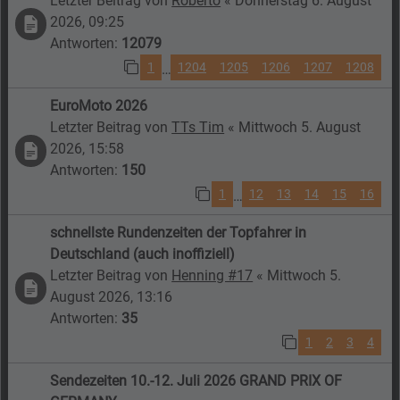
Letzter Beitrag von
Roberto
«
Donnerstag 6. August
2026, 09:25
Antworten:
12079
1
1204
1205
1206
1207
1208
…
EuroMoto 2026
Letzter Beitrag von
TTs Tim
«
Mittwoch 5. August
2026, 15:58
Antworten:
150
1
12
13
14
15
16
…
schnellste Rundenzeiten der Topfahrer in
Deutschland (auch inoffiziell)
Letzter Beitrag von
Henning #17
«
Mittwoch 5.
August 2026, 13:16
Antworten:
35
1
2
3
4
Sendezeiten 10.-12. Juli 2026 GRAND PRIX OF