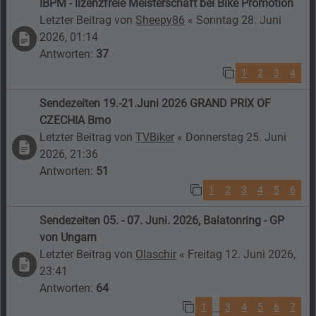
IBPM - lizenzfreie Meisterschaft bei Bike Promotion
Letzter Beitrag von
Sheepy86
«
Sonntag 28. Juni
2026, 01:14
Antworten:
37
1
2
3
4
Sendezeiten 19.-21.Juni 2026 GRAND PRIX OF
CZECHIA Brno
Letzter Beitrag von
TVBiker
«
Donnerstag 25. Juni
2026, 21:36
Antworten:
51
1
2
3
4
5
6
Sendezeiten 05. - 07. Juni. 2026, Balatonring - GP
von Ungarn
Letzter Beitrag von
Olaschir
«
Freitag 12. Juni 2026,
23:41
Antworten:
64
1
3
4
5
6
7
…