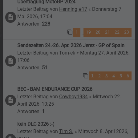
Übertragung MotoGP 2024
Letzter Beitrag von
Henning #17
«
Donnerstag 7.
Mai 2026, 17:04
Antworten:
228
1
19
20
21
22
23
…
Sendezeiten 24.-26. Apr. 2026 Jerez - GP of Spain
Letzter Beitrag von
Tom-ek
«
Montag 27. April 2026,
17:06
Antworten:
51
1
2
3
4
5
6
BEC - BAM ENDURANCE CUP 2026
Letzter Beitrag von
Cowboy1984
«
Mittwoch 22.
April 2026, 10:25
Antworten:
1
kein DLC 2026 :-(
Letzter Beitrag von
Tim S.
«
Mittwoch 8. April 2026,