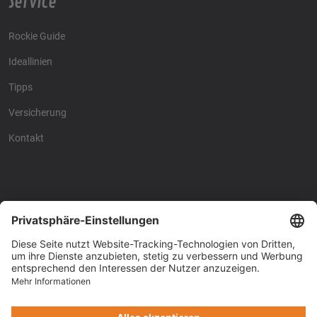
Service
Rockie Guide
Ideallinien
Tipps
Versicherung
Kontakt
Racing4fun - Alles über
Racing4fun - Alles über
Motorrad Renntraining
Motorrad Renntraining