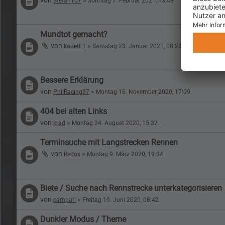
Stefan107
Sonntag 7. Februar 2021, 13:49
Mundtot gemacht?
von
»
kadett 1
Samstag 23. Januar 2021, 08:23
Bessere Erklärung
von
»
PhilRacing97
Montag 16. November 2020, 17:09
404 bei alten Links
von
»
krad
Montag 24. August 2020, 15:32
Terminsuche mit Langstrecken Rennen
von
»
Redox
Montag 9. März 2020, 19:34
Biete / Suche nach Rennstrecke unterkategorisieren
von
»
campari
Freitag 19. Juni 2020, 08:42
Dunkler Modus / Theme