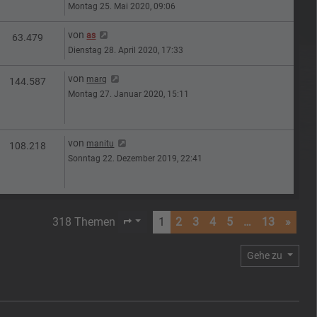
Montag 25. Mai 2020, 09:06
Letzter Beitrag
von
as
n
Zugriffe
63.479
Dienstag 28. April 2020, 17:33
Letzter Beitrag
von
marq
n
Zugriffe
144.587
Montag 27. Januar 2020, 15:11
Letzter Beitrag
von
manitu
n
Zugriffe
108.218
Sonntag 22. Dezember 2019, 22:41
318 Themen
1
2
3
4
5
…
13
»
Seite
1
von
13
Gehe zu