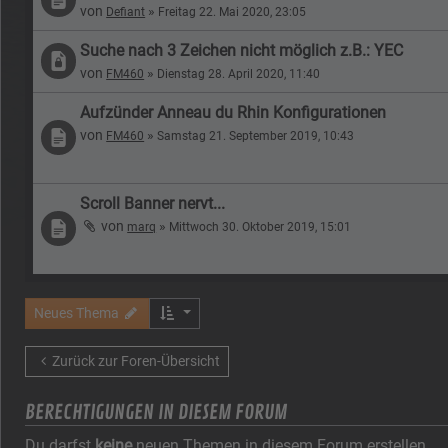
von
»
Defiant
Freitag 22. Mai 2020, 23:05
Suche nach 3 Zeichen nicht möglich z.B.: YEC
von
»
FM460
Dienstag 28. April 2020, 11:40
Aufzünder Anneau du Rhin Konfigurationen
von
»
FM460
Samstag 21. September 2019, 10:43
Scroll Banner nervt...
von
»
marq
Mittwoch 30. Oktober 2019, 15:01
Neues Thema
Zurück zur Foren-Übersicht
BERECHTIGUNGEN IN DIESEM FORUM
Du darfst
keine
neuen Themen in diesem Forum erstellen.