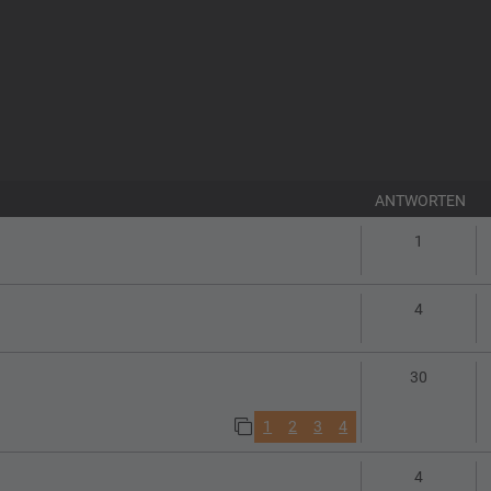
ANTWORTEN
Antworte
1
Antworte
4
Antworte
30
1
2
3
4
Antworte
4