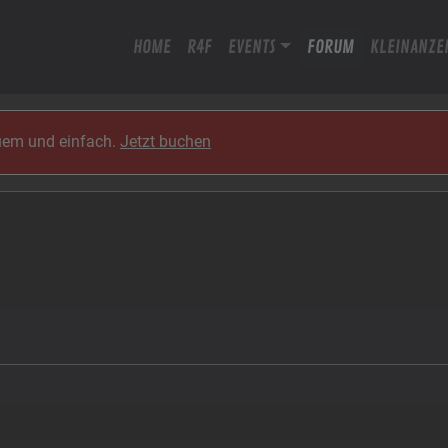
HOME
R4F
EVENTS
FORUM
KLEINANZE
quem und einfach.
Jetzt buchen