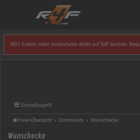
Zum Inhalt
NEU: Events vieler Veranstalter direkt auf R4F buchen. Be
Schnellzugriff
Foren-Übersicht
Community
Wunschecke
Wunschecke