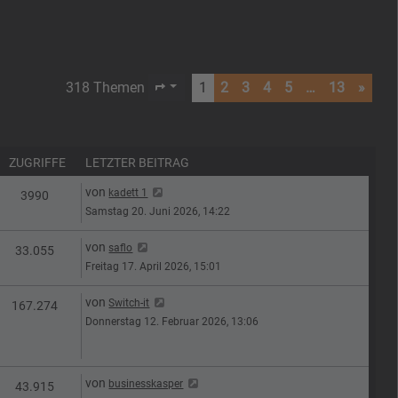
318 Themen
1
2
3
4
5
…
13
»
Seite
1
von
13
ZUGRIFFE
LETZTER BEITRAG
Letzter Beitrag
von
kadett 1
n
Zugriffe
3990
Samstag 20. Juni 2026, 14:22
Letzter Beitrag
von
saflo
n
Zugriffe
33.055
Freitag 17. April 2026, 15:01
Letzter Beitrag
von
Switch-it
n
Zugriffe
167.274
Donnerstag 12. Februar 2026, 13:06
Letzter Beitrag
von
businesskasper
n
Zugriffe
43.915