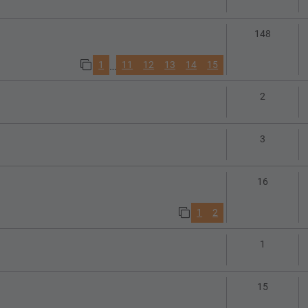
Antwort
148
1
11
12
13
14
15
…
Antworte
2
Antworte
3
Antworte
16
1
2
Antworte
1
Antworte
15