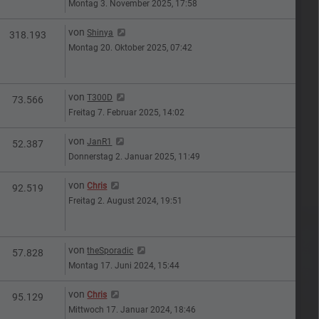
Montag 3. November 2025, 17:58
Letzter Beitrag
von
Shinya
en
Zugriffe
318.193
Montag 20. Oktober 2025, 07:42
Letzter Beitrag
von
T300D
n
Zugriffe
73.566
Freitag 7. Februar 2025, 14:02
Letzter Beitrag
von
JanR1
n
Zugriffe
52.387
Donnerstag 2. Januar 2025, 11:49
Letzter Beitrag
von
Chris
n
Zugriffe
92.519
Freitag 2. August 2024, 19:51
Letzter Beitrag
von
theSporadic
n
Zugriffe
57.828
Montag 17. Juni 2024, 15:44
Letzter Beitrag
von
Chris
n
Zugriffe
95.129
Mittwoch 17. Januar 2024, 18:46