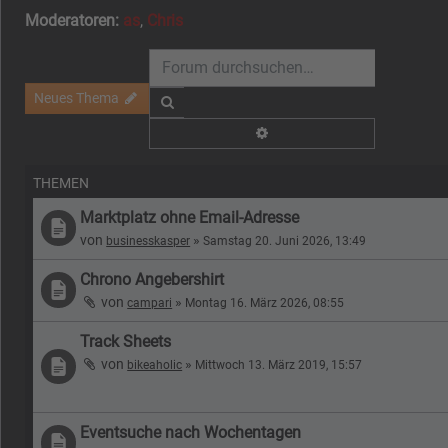
Moderatoren:
as
,
Chris
Neues Thema
Suche
Erweiterte Suche
THEMEN
Marktplatz ohne Email-Adresse
von
»
businesskasper
Samstag 20. Juni 2026, 13:49
Chrono Angebershirt
von
»
campari
Montag 16. März 2026, 08:55
Track Sheets
von
»
bikeaholic
Mittwoch 13. März 2019, 15:57
Eventsuche nach Wochentagen