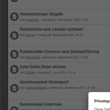
Veranstaltungen Mugello
von
»
onkel tom
Montag 27. November 2023, 15:50
Renntermine nach Ländern sortieren!
von
»
Skyver
Freitag 28. November 2008, 20:50
Rundenzeiten Cremona neue Streckenführung
von
»
Ninja-Rudi
Montag 5. September 2022, 13:34
Datei Größe Bilder erhöhen
von
»
GSXler
Sonntag 5. Juni 2016, 13:16
Abschlussarbeit Motorsport!
von
»
Michael Hebling
Montag 6. November 2017, 21:08
Rennstrecken Unterforen
von
»